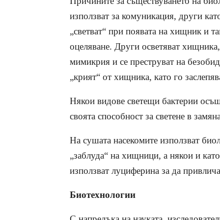
Причините за съществуването на био
използват за комуникация, други кат
„светват“ при появата на хищник и т
оцеляване. Други осветяват хищника,
мимикрия и се преструват на безобидн
„крият“ от хищника, като го заслепяв
Някои видове светещи бактерии осъщ
своята способност за светене в замян
На сушата насекомите използват биол
„заблуда“ на хищници, а някои и кат
използват луциферина за да привлича
Биотехнологии
С напредъка на науката, изследовате