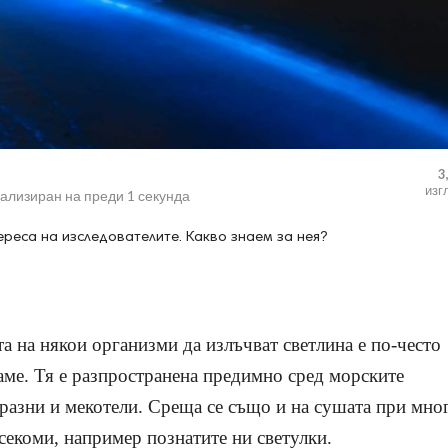
3
изг
уализиран на
преди 1 секунда
реса на изследователите. Какво знаем за нея?
 на някои организми да излъчват светлина е по-често
аме. Тя е разпространена предимно сред морските
разни и мекотели. Среща се също и на сушата при мно
асекоми, например познатите ни светулки.