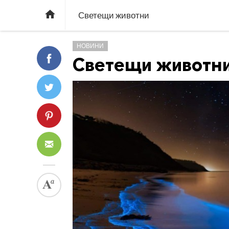

Светещи животни
НОВИНИ
Светещи животн