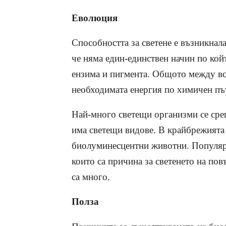
Еволюция
Способността за светене е възникнала
че няма един-единствен начин по кой
ензима и пигмента. Общото между вси
необходимата енергия по химичен пъ
Най-много светещи организми се срещ
има светещи видове. В крайбрежията
биолуминесцентни животни. Популярн
които са причина за светенето на пов
са много.
Полза