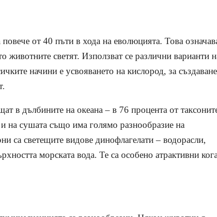
 повече от 40 пъти в хода на еволюцията. Това означав
то животните светят. Използват се различни варианти н
чките начини е усвояването на кислород, за създаване
т.
ат в дълбините на океана – в 76 процента от таксонит
 и на сушата също има голямо разнообразие на
и са светещите видoве динофлагелати – водорасли,
ърхността морската вода. Те са особено атрактивни ког