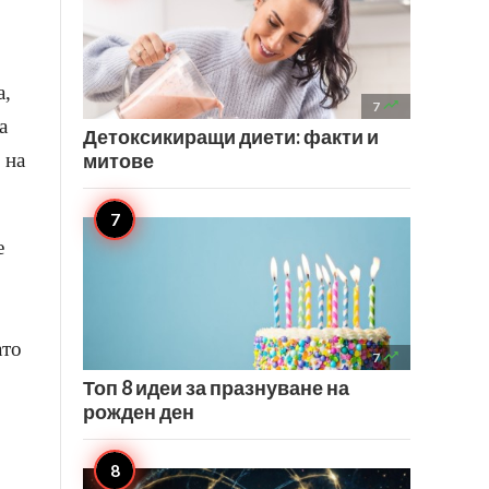
а,

7
а
Детоксикиращи диети: факти и
митове
 на
е
ато

7
Топ 8 идеи за празнуване на
рожден ден