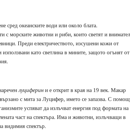
не сред океанските води или около блата.
и с морските животни и риби, които светят и внимате
евници. Преди електричеството, изсушени кожи от
и използвани като светлина в мините, защото огънят от
зия.
 наречен
луциферин
и е открит в края на 19 век. Макар
свързано с мита за Луцифер, името се запазва. С помощ
ганизмите успяват да излъчват енергия под формата на
лената част на спектъра. Има и животни, излъчващи в
на видимия спектър.