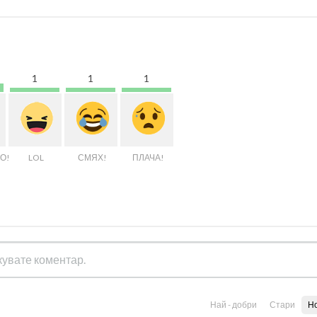
1
1
1
О!
LOL
СМЯХ!
ПЛАЧА!
Най - добри
Стари
Н