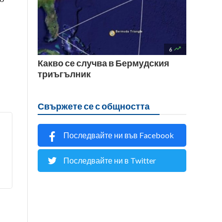
о

6
Какво се случва в Бермудския
триъгълник
Свържете се с общността
Последвайте ни във Facebook
Последвайте ни в Twitter