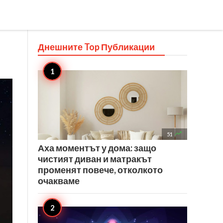
Днешните Top
Публикации

51
Аха моментът у дома: защо
чистият диван и матракът
променят повече, отколкото
очакваме