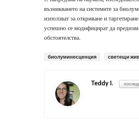
възникването на системите за биолум
използват за откриване и таргетиране
успешно се модифицират да предизви
обстоятелства.
биолуминесценция
светещи жи
Teddy I.
послед