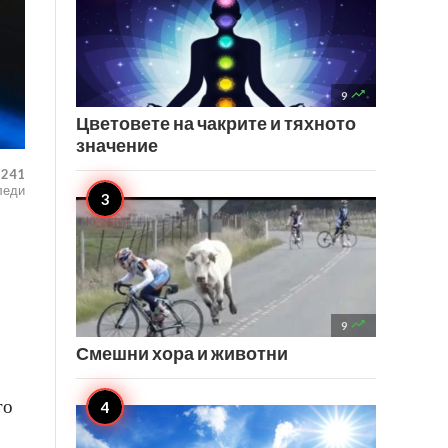

9
Цветовете на чакрите и тяхното
значение
,241
леди

9
Смешни хора и животни
го