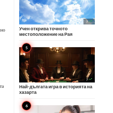

7
Учен открива точното
лно
местоположение на Рая

7
та
Най-дългата игра в историята на
хазарта