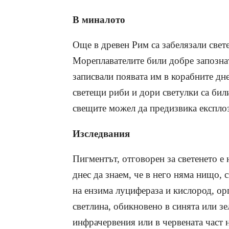
В миналото
Още в древен Рим са забелязали свете
Мореплавателите били добре запознат
записвали появата им в корабните дн
светещи риби и дори светулки са бил
свещите можел да предизвика експло
Изследвания
Пигментът, отговорен за светенето е
днес да знаем, че в него няма нищо, 
на ензима луцифераза и кислород, ор
светлина, обикновено в синята или зе
инфрачервения или в червената част 