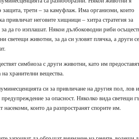
луминесценцията са разнообразни. Някои животни я
о защита, трети
–
за камуфлаж. Има организми, които
ака привличат неговите хищници – хитра стратегия за
 за да го изплашат. Някои дълбоководни риби осъщест
и светещи животни, за да си уловят плячка, а други с
ат.
ествят симбиоза с други животни, като им предоставя
а на хранителни вещества.
уминесценцията си за привличане на другия пол, лов 
о предупреждение за опасност. Няколко вида светещи г
т насекоми, които да разпространят спорите им.
лите започват да обръщат внимание на гените, водещи 