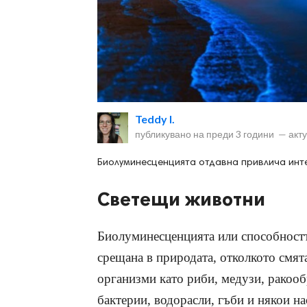
ност
Teddy I.
пазени.
публикувано на
преди 3 години
—
акт
Биолуминесценцията отдавна привлича инте
Светещи животни
Биолуминесценцията или способността
срещана в природата, отколкото смят
организми като риби, медузи, ракооб
бактерии, водорасли, гъби и някои н