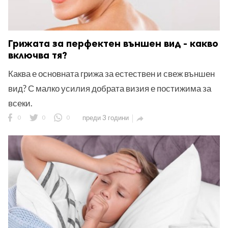
Грижата за перфектен външен вид - какво
включва тя?
Каква е основната грижа за естествен и свеж външен
вид? С малко усилия добрата визия е постижима за
всеки.
0
0
0
преди 3 години
