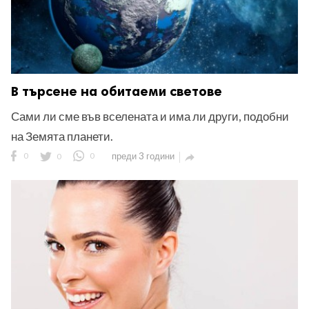
В търсене на обитаеми светове
Сами ли сме във вселената и има ли други, подобни
на Земята планети.
0
0
0
преди 3 години
