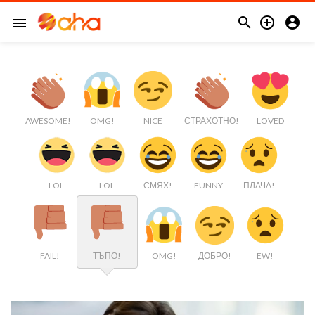



menu
AWESOME!
OMG!
NICE
СТРАХОТНО!
LOVED
LOL
LOL
СМЯХ!
FUNNY
ПЛАЧА!
FAIL!
ТЪПО!
OMG!
ДОБРО!
EW!