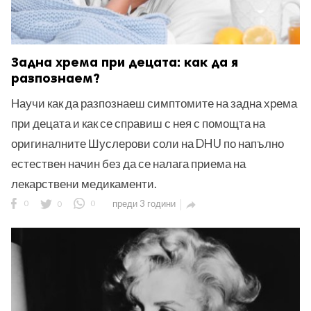
Задна хрема при децата: как да я
разпознаем?
Научи как да разпознаеш симптомите на задна хрема
при децата и как се справиш с нея с помощта на
оригиналните Шуслерови соли на DHU по напълно
естествен начин без да се налага приема на
лекарствени медикаменти.
0
0
0
преди 3 години
