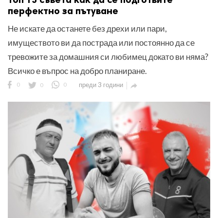
перфектно за пътуване
Не искате да останете без дрехи или пари,
имуществото ви да пострада или постоянно да се
тревожите за домашния си любимец докато ви няма?
Всичко е въпрос на добро планиране.
0
0
0
преди 3 години
