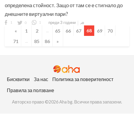
определена стойност. Защо от там се е стигнало до
днешните виртуални пари?
1
0
1
преди 3 години

«
1
2
...
65
66
67
68
69
70
71
...
85
86
»
Бисквитки
За нас
Политика за поверителност
Правила за ползване
Авторско право ©2026 Aha bg. Всички права запазени.