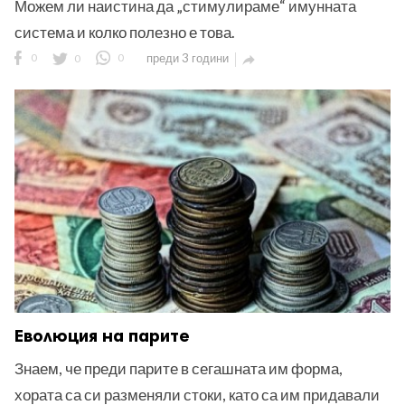
Можем ли наистина да „стимулираме“ имунната
система и колко полезно е това.
0
0
0
преди 3 години

Еволюция на парите
Знаем, че преди парите в сегашната им форма,
хората са си разменяли стоки, като са им придавали