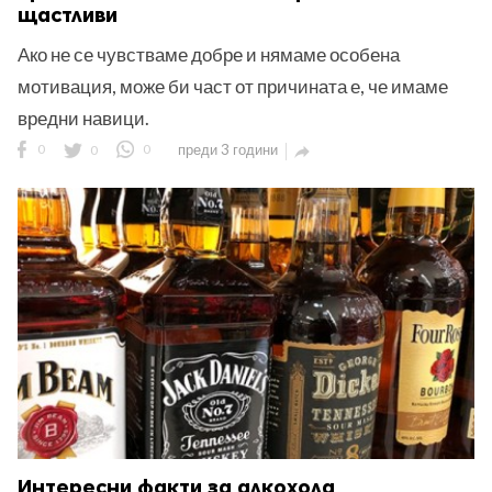
щастливи
Ако не се чувстваме добре и нямаме особена
мотивация, може би част от причината е, че имаме
вредни навици.
0
0
0
преди 3 години

Интересни факти за алкохола