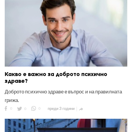
ност
пазени.
Какво е важно за доброто психично
здраве?
Доброто психично здраве е въпрос и на правилната
грижа.
0
0
0
преди 3 години
