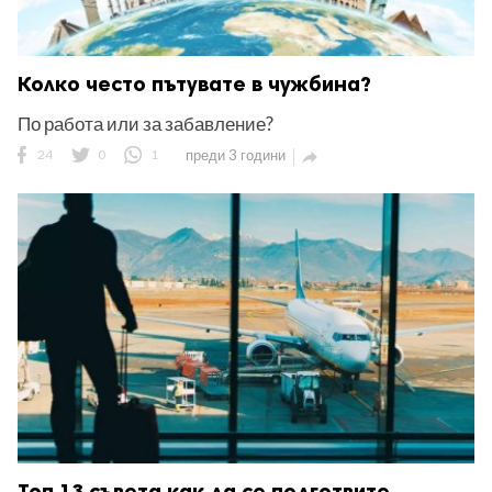
Колко често пътувате в чужбина?
По работа или за забавление?
24
0
1
преди 3 години

Топ 13 съвета как да се подготвите