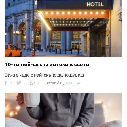
10-те най-скъпи хотели в света
Вижте къде е най-скъпо да нощуваш
0
0
0
преди 3 години
