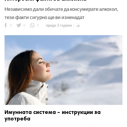
Независимо дали обичате да консумирате алкохол,
тези факти сигурно ще ви изненадат
0
0
0
преди 3 години

Имунната система – инструкции за
употреба