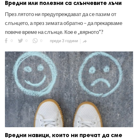
Вредни или полезни са слънчевите лъчи
През лятото ни предупреждават да се пазим от
слънцето, а през зимата обратно – да прекарваме
повече време на слънце. Кое е „вярното“?
0
0
0
преди 3 години

Вредни навици, които ни пречат да сме