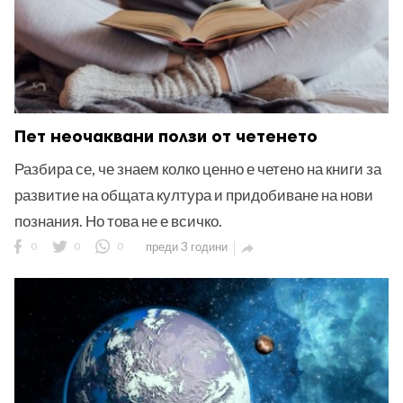
Пет неочаквани ползи от четенето
Разбира се, че знаем колко ценно е четено на книги за
развитие на общата култура и придобиване на нови
познания. Но това не е всичко.
0
0
0
преди 3 години
