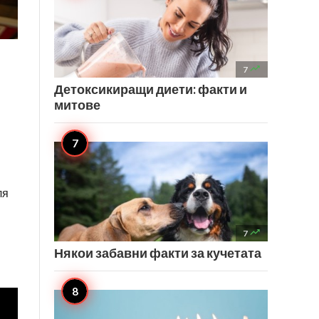

7
Детоксикиращи диети: факти и
митове
ля

7
Някои забавни факти за кучетата