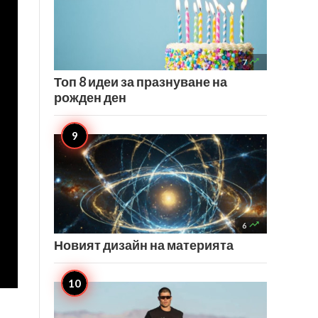

7
Топ 8 идеи за празнуване на
рожден ден

6
Новият дизайн на материята