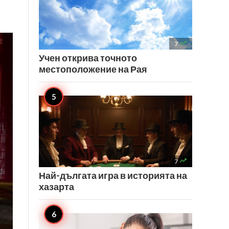

7
Учен открива точното
местоположение на Рая

7
Най-дългата игра в историята на
хазарта