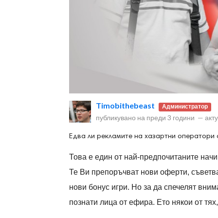
ност
пазени.
Timobithebeast
Администратор
публикувано на
преди 3 години
—
акт
Едва ли рекламите на хазартни оператори с
Това е един от най-предпочитаните начи
Те Ви препоръчват нови оферти, съветв
нови бонус игри. Но за да спечелят вним
познати лица от ефира. Ето някои от тях