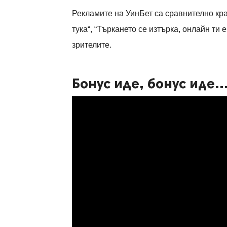
Рекламите на УинБет са сравнително кра
тука
“
,
“
Търкането се изтърка, онлайн ти е
зрителите.
Бонус иде, бонус иде..