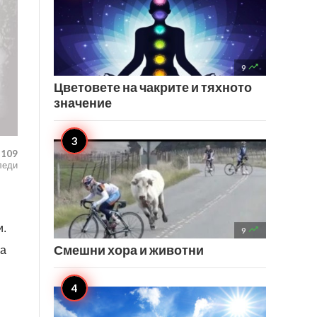

9
Цветовете на чакрите и тяхното
значение
,109
леди
и.

9
Смешни хора и животни
за