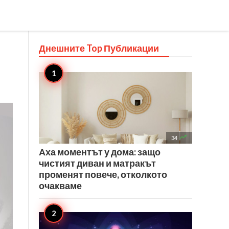
Днешните Top
Публикации

34
Аха моментът у дома: защо
чистият диван и матракът
променят повече, отколкото
очакваме