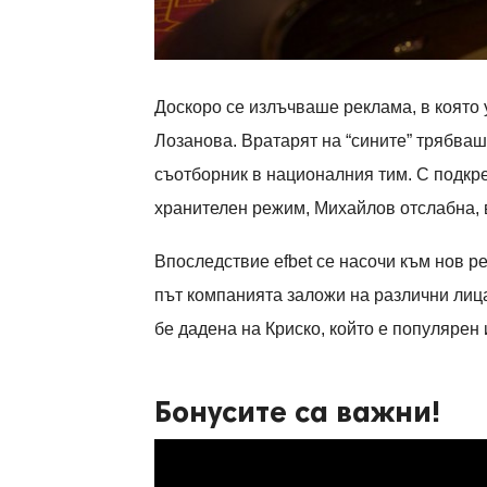
Доскоро се излъчваше реклама, в която
Лозанова. Вратарят на
“
сините
”
трябваше
съотборник в националния тим. С подкре
хранителен режим, Михайлов отслабна, в
Впоследствие
efbet
се насочи към нов р
път компанията заложи на различни лица,
бе дадена на Криско, който е популярен
Бонусите са важни!