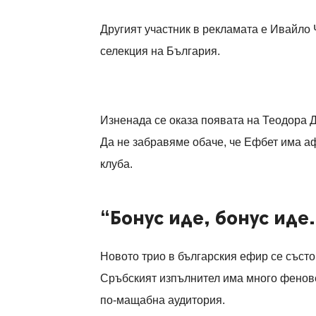
Другият участник в рекламата е Ивайло
селекция на България.
Изненада се оказа появата на Теодора 
Да не забравяме обаче, че Ефбет има а
клуба.
“Бонус иде, бонус иде.
Новото трио в българския ефир се състо
Сръбският изпълнител има много фенове 
по-мащабна аудитория.