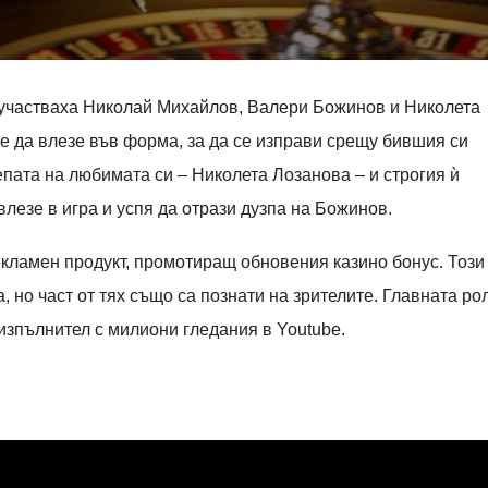
 участваха Николай Михайлов, Валери Божинов и Николета
 да влезе във форма, за да се изправи срещу бившия си
пата на любимата си – Николета Лозанова – и строгия ѝ
лезе в игра и успя да отрази дузпа на Божинов.
екламен продукт, промотиращ обновения казино бонус. Този
 но част от тях също са познати на зрителите. Главната ро
 изпълнител с милиони гледания в
Youtube.