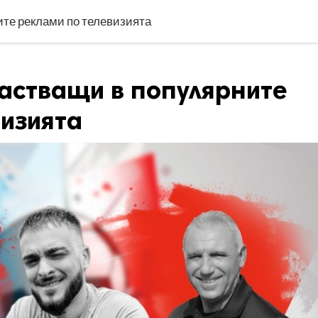
ите реклами по телевизията
частващи в популярните
визията