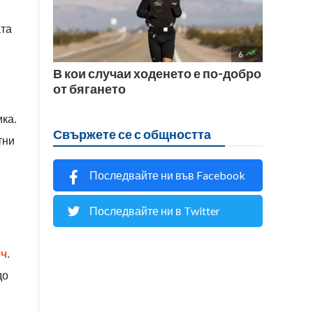
ата

6
В кои случаи ходенето е по-добро
от бягането
ка.
Свържете се с общността
тни
Последвайте ни във Facebook
Последвайте ни в Twitter
ич
.
до