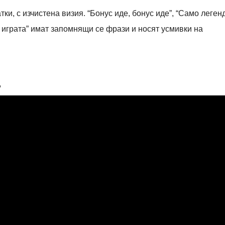
тки, с изчистена визия.
“
Бонус иде, бонус иде
”
,
“
Само леген
 играта
”
имат запомнящи се фрази и носят усмивки на
.