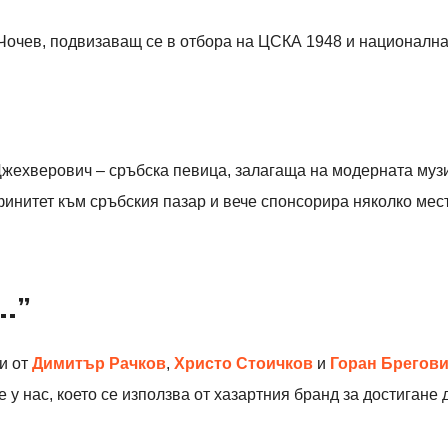
 Чочев, подвизаващ се в отбора на ЦСКА 1948 и националн
Джехверович – сръбска певица, залагаща на модерната музи
финитет към сръбския пазар и вече спонсорира няколко мес
..”
и от
Димитър Рачков
,
Христо Стоичков
и
Горан Брегов
у нас, което се използва от хазартния бранд за достигане 