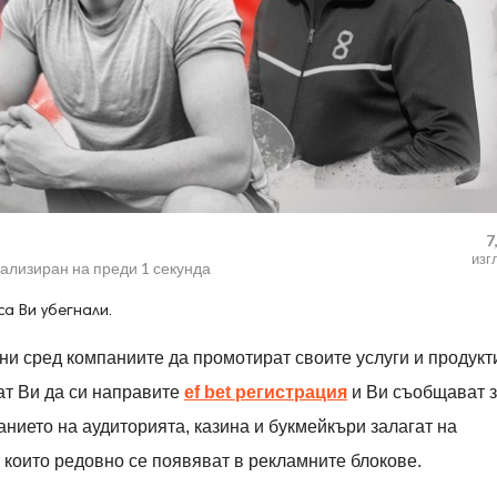
7
изг
уализиран на
преди 1 секунда
а Ви убегнали.
ни сред компаниите да промотират своите услуги и продукт
ат Ви да си направите
ef bet
регистрация
и Ви съобщават 
анието на аудиторията, казина и букмейкъри залагат на
, които редовно се появяват в рекламните блокове.