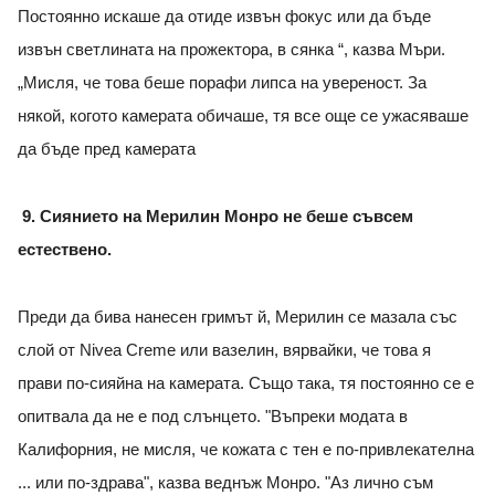
Постоянно искаше да отиде извън фокус или да бъде
извън светлината на прожектора, в сянка “, казва Мъри.
„Мисля, че това беше порафи липса на увереност. За
някой, когото камерата обичаше, тя все още се ужасяваше
да бъде пред камерата
9. Сиянието на Мерилин Монро не беше съвсем
естествено.
Преди да бива нанесен гримът й, Мерилин се мазала със
слой от Nivea Creme или вазелин, вярвайки, че това я
прави по-сияйна на камерата. Също така, тя постоянно се е
опитвала да не е под слънцето. "Въпреки модата в
Калифорния, не мисля, че кожата с тен е по-привлекателна
... или по-здрава", казва веднъж Монро. "Аз лично съм