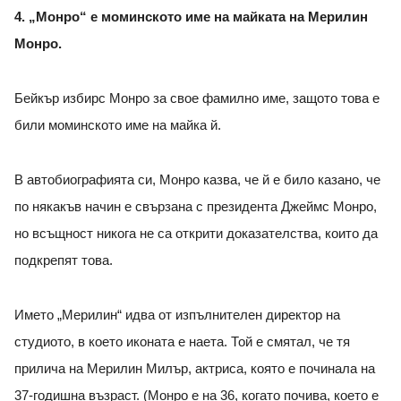
4. „Монро“ е моминското име на майката на Мерилин
Монро.
Бейкър избирс Монро за свое фамилно име, защото това е
били моминското име на майка й.
В автобиографията си, Монро казва, че й е било казано, че
по някакъв начин е свързана с президента Джеймс Монро,
но всъщност никога не са открити доказателства, които да
подкрепят това.
Името „Мерилин“ идва от изпълнителен директор на
студиото, в което иконата е наета. Той е смятал, че тя
прилича на Мерилин Милър, актриса, която е починала на
37-годишна възраст. (Монро е на 36, когато почива, което е