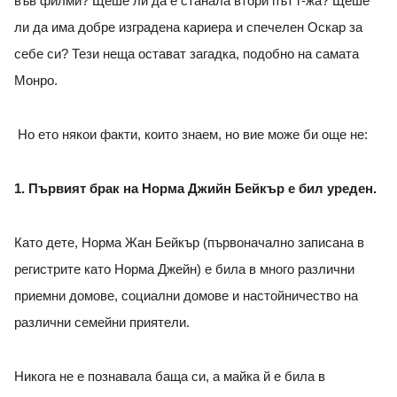
във филми? Щеше ли да е станала втори път г-жа? Щеше
ли да има добре изградена кариера и спечелен Оскар за
себе си? Тези неща остават загадка, подобно на самата
Монро.
Но ето някои факти, които знаем, но вие може би още не:
1. Първият брак на Норма Джийн Бейкър е бил уреден.
Като дете, Норма Жан Бейкър (първоначално записана в
регистрите като Норма Джейн) е била в много различни
приемни домове, социални домове и настойничество на
различни семейни приятели.
Никога не е познавала баща си, а майка й е била в