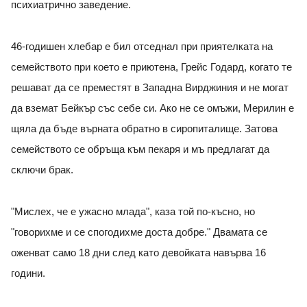
психиатрично заведение.
46-годишен хлебар е бил отседнал при приятелката на
семейството при което е приютена, Грейс Годард, когато те
решават да се преместят в Западна Вирджиния и не могат
да вземат Бейкър със себе си. Ако не се омъжи, Мерилин е
щяла да бъде върната обратно в сиропиталище. Затова
семейството се обръща към пекаря и мъ предлагат да
сключи брак.
"Мислех, че е ужасно млада", каза той по-късно, но
"говорихме и се спогодихме доста добре." Двамата се
оженват само 18 дни след като девойката навърва 16
години.