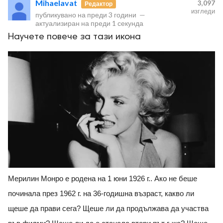
Mihaelavat
3,097
Редактор
изгледи
публикувано на
преди 3 години
—
актуализиран на
преди 1 секунда
Научете повече за тази икона
ност
пазени.
Мерилин Монро е родена на 1 юни 1926 г.. Ако не беше
починала през 1962 г. на 36-годишна възраст, какво ли
щеше да прави сега? Щеше ли да продължава да участва