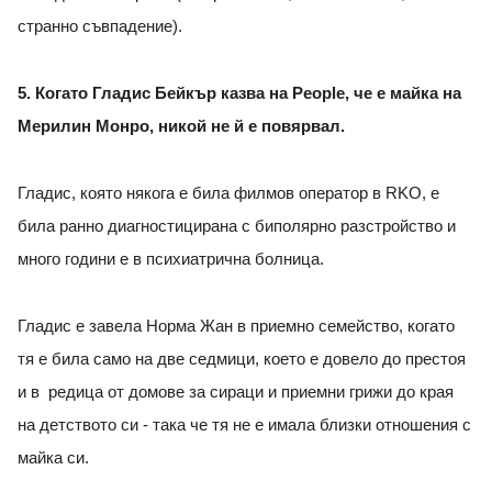
странно съвпадение).
5. Когато Гладис Бейкър казва на People, че е майка на
Мерилин Монро, никой не й е повярвал.
Гладис, която някога е била филмов оператор в RKO, е
била ранно диагностицирана с биполярно разстройство и
много години е в психиатрична болница.
Гладис е завела Норма Жан в приемно семейство, когато
тя е била само на две седмици, което е довело до престоя
и в редица от домове за сираци и приемни грижи до края
на детството си - така че тя не е имала близки отношения с
майка си.