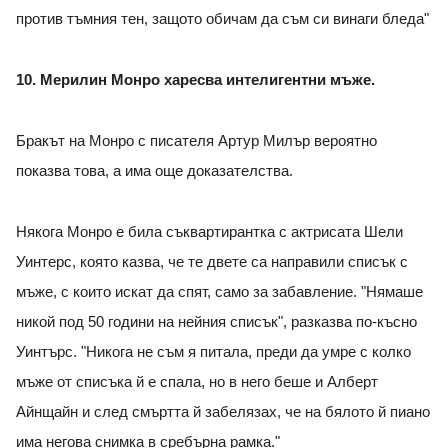
против тъмния тен, защото обичам да съм си винаги бледа"
10. Мерилин Монро харесва интелигентни мъже.
Бракът на Монро с писателя Артур Милър вероятно
показва това, а има още доказателства.
Някога Монро е била съквартирантка с актрисата Шели
Уинтерс, която казва, че те двете са направили списък с
мъже, с които искат да спят, само за забавление. "Нямаше
никой под 50 години на нейния списък", разказва по-късно
Уинтърс. "Никога не съм я питала, преди да умре с колко
мъже от списъка й е спала, но в него беше и Алберт
Айнщайн и след смъртта й забелязах, че на бялото й пиано
има негова снимка в сребърна рамка."