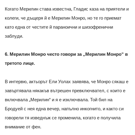
Когато Мерилин става известна, Гладис каза на приятели и
колеги, че дъщеря й е Мерилин Монро, но те го приемат
като една от честите й параноични и шизофренични
заблуди.
6. Мерилин Монро често говори за „Мерилин Монро“ в
третото лице.
В интервю, актьорът Ели Уолах заявява, че Монро сякаш е
завъртявала някакъв вътрешен превключвател, с които е
включвала „Мерилин“ и я е изключвала. Той бил на
Бродуей с нея една вечер, напълно инкогнито, и както си
говорели тя изведнъж се променила, когато е получила
внимание от фен.