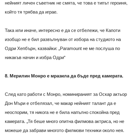
нейният личен съветник не смята, че това е типът героиня,
който тя трябва да играе.
Така или иначе, интересно е да се отбележи, че Капоти
изобщо не е бил развълнуван от избора на студиото на
Одри Хепбърн, казвайки: „Paramount не ме послуша по
никакъв начин и избра Одри“
8. Мерилин Монро е мразила да бъде пред камерата.
След като работи с Монро, номинираният за Оскар актьор
Дон Мъри е отбелязал, че макар нейният талант да е
неоспорим, тя никога не е била напълно спокойна пред
камерата. „Тя беше много опитна филмова актриса, но не
можеше да забрави многото филмови техники около нея.