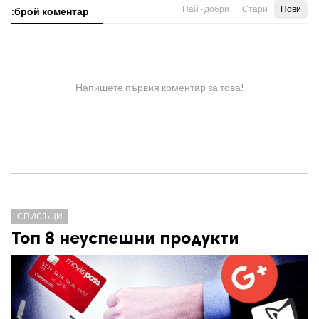
Най - добри
Стари
Нови
:брой коментар
Напишете първия коментар за това!
СПИСЪЦИ
Топ 8 неуспешни продукти