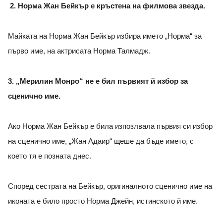
2. Норма Жан Бейкър е кръстена на филмова звезда.
Майката на Норма Жан Бейкър избира името „Норма“ за
първо име, на актрисата Норма Талмадж.
3. „Мерилин Монро“ не е бил първият й избор за
сценично име.
Ако Норма Жан Бейкър е била изпозлвала първия си избор
на сценично име, „Жан Адаир“ щеше да бъде името, с
което тя е позната днес.
Според сестрата на Бейкър, оригиналното сценично име на
иконата е било просто Норма Джейн, истинското й име.