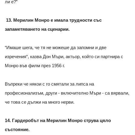
ли е?”
13. Мерилин Монро е имала трудности със
запаметяването на сценарии.
“Имаше шега, че тя не можеше да запомни и две
изречения“, казва Дон Мъри, актьор, който си партнира с
Монро във филм през 1956 г.
Въпреки че някои с го смятали за липса на
професионализъм, други - включително Мъри - са вярвали,
че това се дължи на много нерви.
14. Гардеробът на Мерилин Монро струва цяло
състояние.