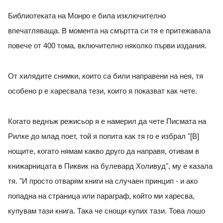
Библиотеката на Монро е била изключително
впечатляваща. В момента на смъртта си тя е притежавала
повече от 400 тома, включително няколко първи издания.
От хилядите снимки, които са били направени на нея, тя
особено р е харесвала тези, които я показват как чете.
Когато веднъж режисьор я е намерил да чете Писмата на
Рилке до млад поет, той я попита как тя го е избрал "[В]
нощите, когато нямам какво друго да направя, отивам в
книжарницата в Пиквик на булевард Холивуд", му е казала
тя. "И просто отварям книги на случаен принцип - и ако
попадна на страница или параграф, който ми харесва,
купувам тази книга. Така че снощи купих тази. Това лошо