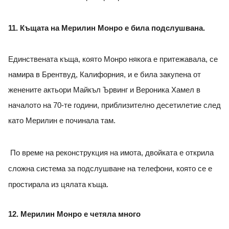
11. Къщата на Мерилин Монро е била подслушвана.
Единствената къща, която Монро някога е притежавала, се
намира в Брентвуд, Калифорния, и е била закупена от
женените актьори Майкъл Ървинг и Вероника Хамел в
началото на 70-те години, приблизително десетилетие след
като Мерилин е починала там.
По време на реконструкция на имота, двойката е открила
сложна система за подслушване на телефони, която се е
простирала из цялата къща.
12. Мерилин Монро е четяла много