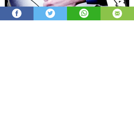
Mihaelavat
2,700
Редактор
изгледи
публикувано на
преди 3 години
—
актуализиран на
преди 1 час
Дори някои от най-успешните компании имат
неуспехи