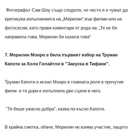
Фотографът Сам Шоу също споделя, че често я е чувал да
критикува изпълненията на „Мерилин“ във филми или на
фотосесии, като прави коментари от рода на: „Тя не би
направила това. Мерилин би казала това“
7. Мерилин Монро е била първият избор на Труман
Капоти за Холи Голайтли в “Закуска в Тифани”.
Труман Капоти е искал Монро в главната роля в прочутия
филм- и тя дори е изпълнила две сцени в него.
"Тя беше ужасно добра", казва по-късно Капоти.
В крайна сметка, обаче, Мерилин не взима участие, защото