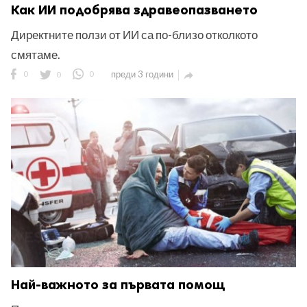
Как ИИ подобрява здравеопазването
Директните ползи от ИИ са по-близо отколкото
смятаме.
0
0
0
преди 3 години

Най-важното за първата помощ