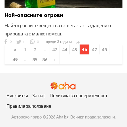
Най-опасните отрови
Най-отровните вещества в света са създадени от
природата с малко помощ.
0
0
0
преди 3 години

«
1
2
...
43
44
45
46
47
48
49
...
85
86
»
Бисквитки
За нас
Политика за поверителност
Правила за ползване
Авторско право ©2026 Aha bg. Всички права запазени.