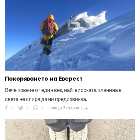
ност
пазени.
Покоряването на Еверест
Вече повече от един век, най-високата планина в
света не спира да ни предизвиква.
0
0
0
преди 3 години
