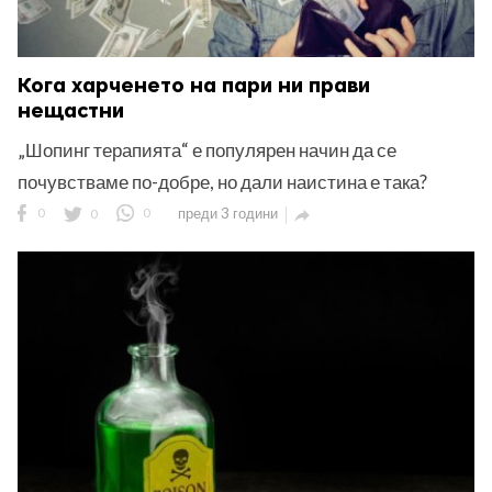
Кога харченето на пари ни прави
нещастни
„Шопинг терапията“ е популярен начин да се
почувстваме по-добре, но дали наистина е така?
0
0
0
преди 3 години
