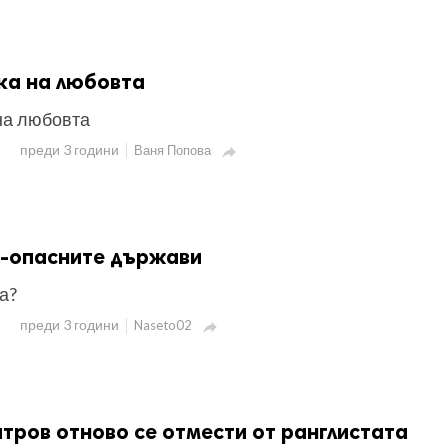
ка на любовта
на любовта
преди 3 години
Ваня Попова

й-опасните държави
а?
преди 3 години
Naseto02

тров отново се отмести от ранглистата