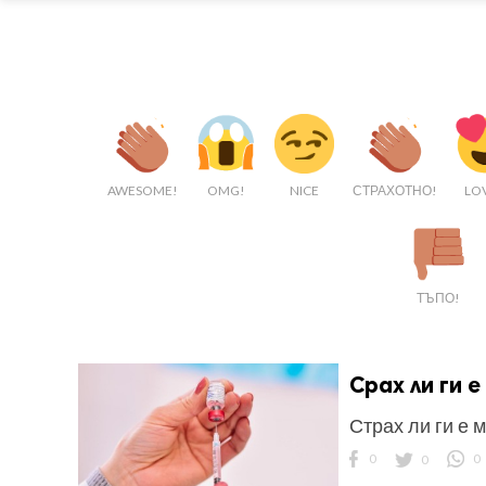
AWESOME!
OMG!
NICE
СТРАХОТНО!
LO
ТЪПО!
Срах ли ги 
Страх ли ги е 
0
0
0