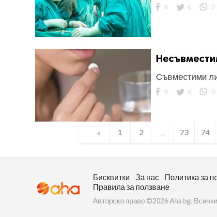
0
0
0
Несъвместим
Съвместими ли
0
0
0
...
«
1
2
73
74
Бисквитки
За нас
Политика за п
Правила за ползване
Авторско право ©2026 Aha bg. Всички