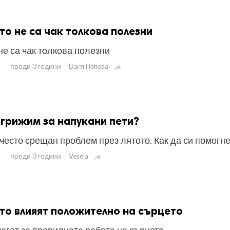
ито не са чак толкова полезни
 не са чак толкова полезни
преди 3 години
Ваня Попова

огрижим за напукани пети?
често срещан проблем през лятото. Как да си помогн
преди 3 години
Vesela

ито влияят положително на сърцето