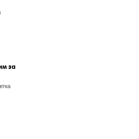
и
им за
етка