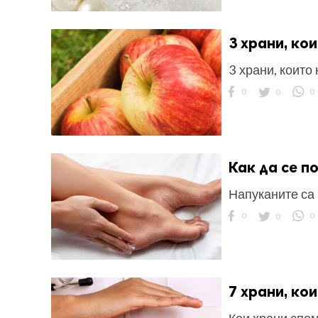
3 храни, ко
3 храни, които
0
0
0
Как да се п
Напуканите са 
0
0
0
7 храни, ко