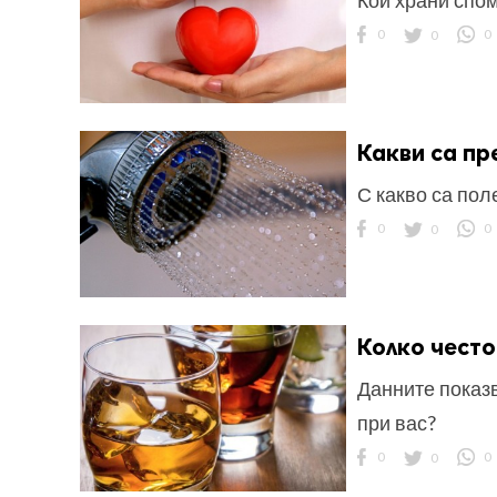
Кои храни спом
0
0
0
Какви са пр
С какво са пол
0
0
0
Колко често
Данните показв
при вас?
0
0
0