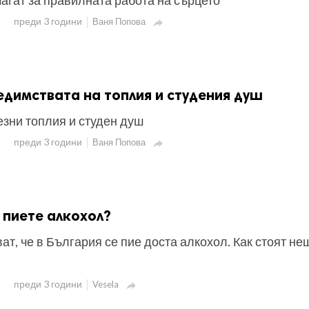
агат за правилната работа на сърцето
преди 3 години
Ваня Попова

едимствата на топлия и студения душ
езни топлия и студен душ
преди 3 години
Ваня Попова

 пиете алкохол?
ат, че в България се пие доста алкохол. Как стоят не
преди 3 години
Vesela
