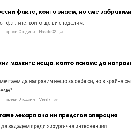
ресни факта, които знаем, но сме забравил
от фактите, които ще ви споделим.
преди 3 години
Naseto02

ни малките неща, които искаме да направ
 мечтаем да направим нещо за себе си, но в крайна см
реме?
преди 3 години
Vesela

таме лекаря ако ни предстои операция
о да зададем преди хирургична интервенция