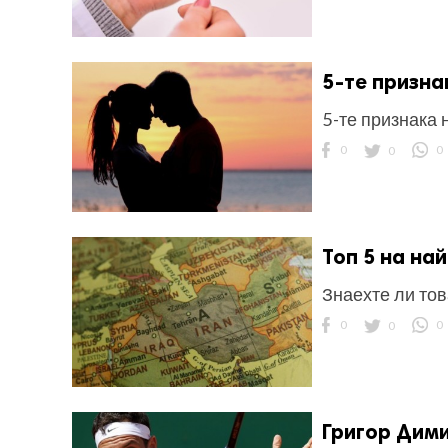
5-те призна
5-те признака 
ност
0
0
0
пазени.
Топ 5 на на
Знаехте ли тов
0
0
0
Григор Дими