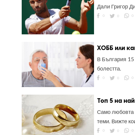
Дали Григор Д
0
0
0
ХОББ или ка
В България 15 
болестта.
0
0
0
Топ 5 на на
Само любовта 
теми. Вижте кои
0
0
0