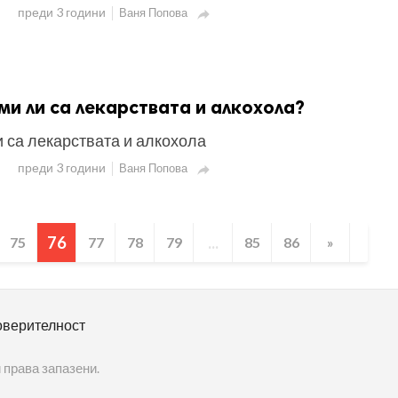
преди 3 години
Ваня Попова

и ли са лекарствата и алкохола?
 са лекарствата и алкохола
преди 3 години
Ваня Попова

76
...
75
77
78
79
85
86
»
оверителност
 права запазени.