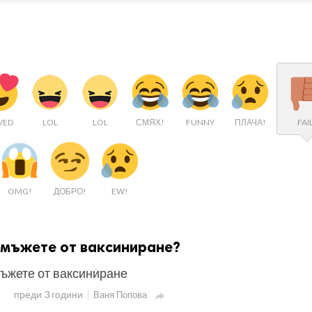
VED
LOL
LOL
СМЯХ!
FUNNY
ПЛАЧА!
FAI
OMG!
ДОБРО!
EW!
е мъжете от ваксиниране?
мъжете от ваксиниране
преди 3 години
Ваня Попова
