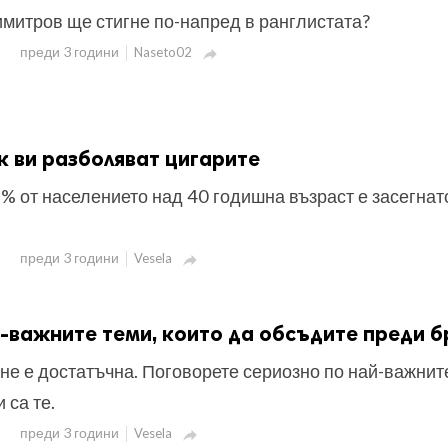
имитров ще стигне по-напред в ранглистата?
преди 3 години
Naseto02

к ви разболяват цигарите
% от населението над 40 годишна възраст е засегнат
преди 3 години
Vesela

й-важните теми, които да обсъдите преди 
не е достатъчна. Поговорете сериозно по най-важнит
 са те.
преди 3 години
Vesela
