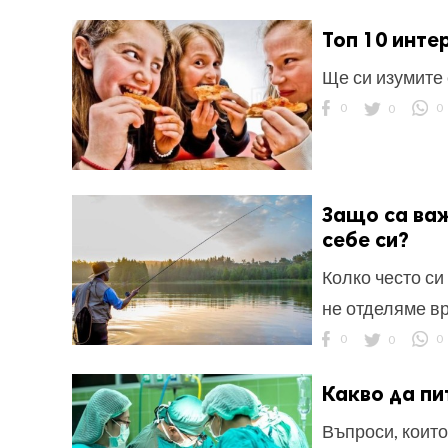
Топ 10 инте
Ще си изумите 
0
0
0
Защо са важ
себе си?
Колко често си
не отделяме в
0
0
0
Какво да пи
Въпроси, коит