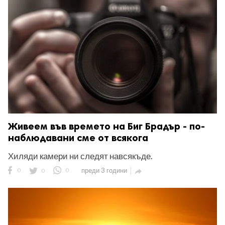
ност
пазени.
Живеем във времето на Биг Брадър - по-
наблюдавани сме от всякога
Хиляди камери ни следят навсякъде.
0
0
0
преди 3 години
