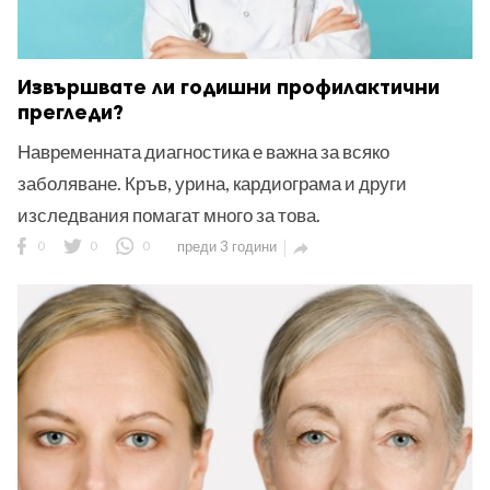
Извършвате ли годишни профилактични
прегледи?
Навременната диагностика е важна за всяко
заболяване. Кръв, урина, кардиограма и други
изследвания помагат много за това.
0
0
0
преди 3 години
