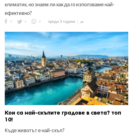
климатик, но знаем ли как да го използваме най-
ефективно?
0
0
0
преди 3 години

Кои са най-скъпите градове в света? топ
10!
Къде животът е най-скъп?