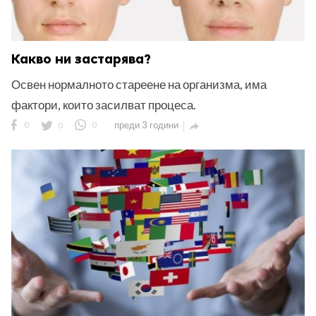
Какво ни застарява?
Освен нормалното стареене на организма, има
фактори, които засилват процеса.
0
0
0
преди 3 години
