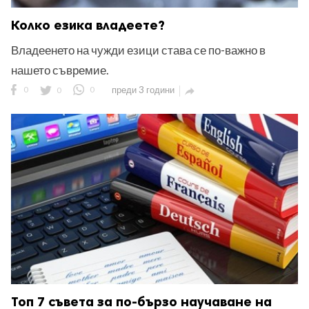
Колко езика владеете?
Владеенето на чужди езици става се по-важно в
нашето съвремие.
0
0
0
преди 3 години

Топ 7 съвета за по-бързо научаване на