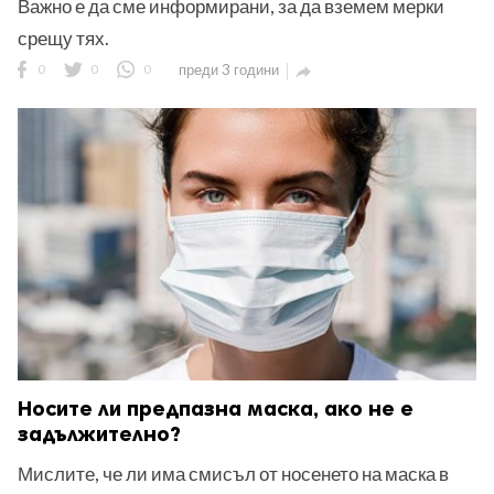
Важно е да сме информирани, за да вземем мерки
срещу тях.
0
0
0
преди 3 години

Носите ли предпазна маска, ако не е
задължително?
Мислите, че ли има смисъл от носенето на маска в