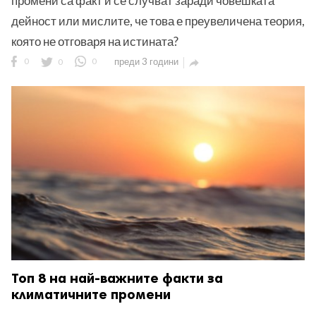
промени са факт и се случват заради човешката
дейност или мислите, че това е преувеличена теория,
която не отговаря на истината?
0
0
0
преди 3 години

Топ 8 на най-важните факти за
климатичните промени