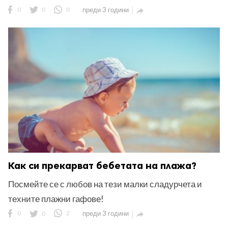
0
0
0
преди 3 години

Как си прекарват бебетата на плажа?
Посмейте се с любов на тези малки сладурчета и
техните плажни гафове!
0
0
2
преди 3 години
