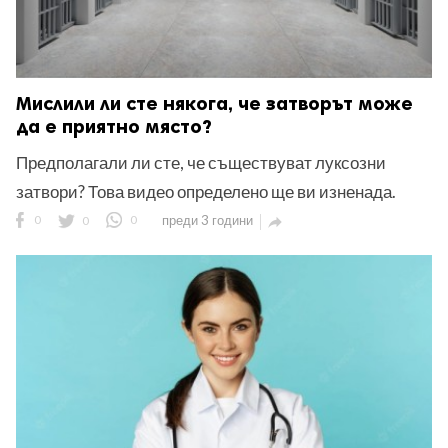
Мислили ли сте някога, че затворът може
да е приятно място?
Предполагали ли сте, че съществуват луксозни
затвори? Това видео определено ще ви изненада.
0
0
0
преди 3 години
