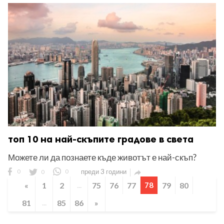
топ 10 на най-скъпите градове в света
Можете ли да познаете къде животът е най-скъп?
0
0
0
преди 3 години

«
1
2
...
75
76
77
78
79
80
81
...
85
86
»