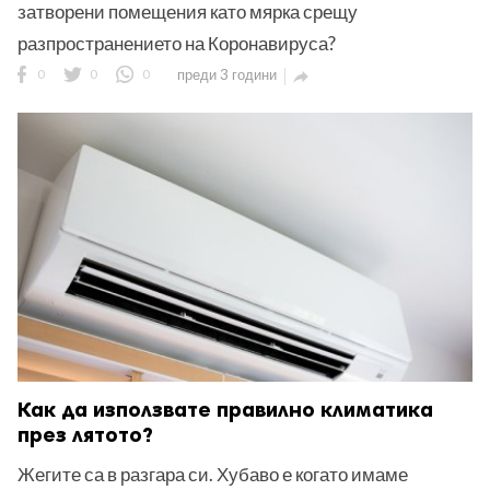
затворени помещения като мярка срещу
разпространението на Коронавируса?
0
0
0
преди 3 години

Как да използвате правилно климатика
през лятото?
Жегите са в разгара си. Хубаво е когато имаме