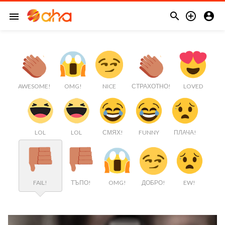



menu
AWESOME!
OMG!
NICE
СТРАХОТНО!
LOVED
LOL
LOL
СМЯХ!
FUNNY
ПЛАЧА!
FAIL!
ТЪПО!
OMG!
ДОБРО!
EW!