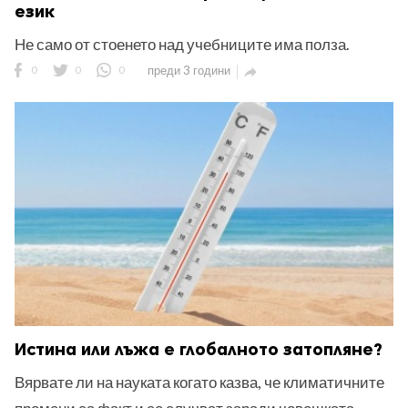
език
Не само от стоенето над учебниците има полза.
0
0
0
преди 3 години

Истина или лъжа е глобалното затопляне?
Вярвате ли на науката когато казва, че климатичните