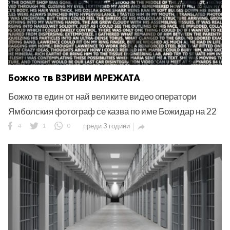
Божко тв ВЗРИВИ МРЕЖАТА
Божко тв един от най великите видео оператори
Ямболския фотограф се казва по име Божидар на 22
4
1
0
преди 3 години
