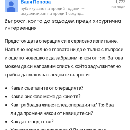
Ваня Попова
1,772
изгледи
публикувано на
преди 3 години
—
актуализиран на
преди 1 секунда
Въпроси, които да зададем преди хирургична
интервенция
Предстоящата операция си е сериозно изпитание.
ност
Напълно нормално е главата ни да е пълна с въпроси
пазени.
и още по-човешко е да забравим някои от тях. Затова
можем да си направим списък, който задължително
трябва да включва следните въпроси:
Какви са етапите от операцията?
Какви рискове може да крие тя?
Как трябва да живея след операцията? Трябва
ли да променя някои от навиците си?
Как да се подготвя?
Упоката крие ли опасности? Възможно ли е