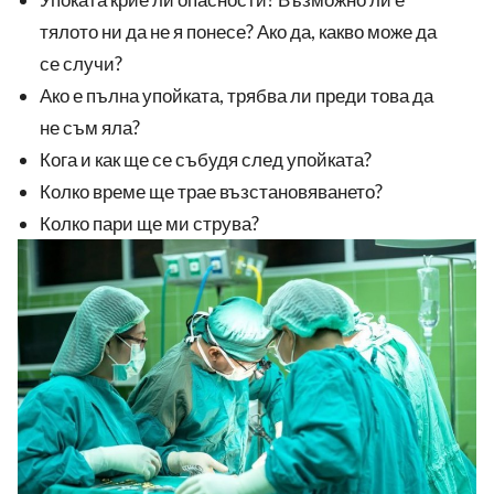
тялото ни да не я понесе? Ако да, какво може да
се случи?
Ако е пълна упойката, трябва ли преди това да
не съм яла?
Кога и как ще се събудя след упойката?
Колко време ще трае възстановяването?
Колко пари ще ми струва?