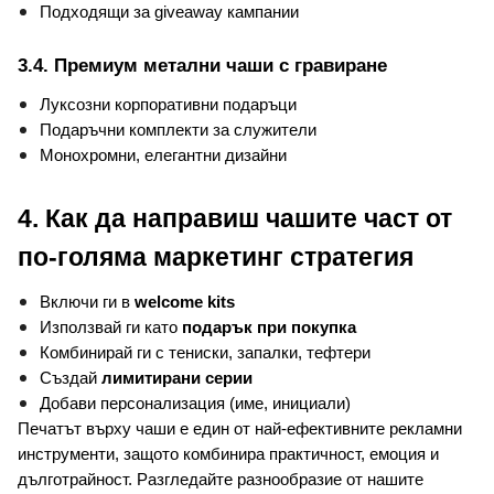
Подходящи за giveaway кампании
3.4. Премиум метални чаши с гравиране
Луксозни корпоративни подаръци
Подаръчни комплекти за служители
Монохромни, елегантни дизайни
4. Как да направиш чашите част от 
по-голяма маркетинг стратегия
Включи ги в 
welcome kits
Използвай ги като 
подарък при покупка
Комбинирай ги с тениски, запалки, тефтери
Създай 
лимитирани серии
Добави персонализация (име, инициали)
Печатът върху чаши е един от най-ефективните рекламни 
инструменти, защото комбинира практичност, емоция и 
дълготрайност. Разгледайте разнообразие от нашите 