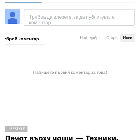
Най - добри
Стари
Нови
:брой коментар
Напишете първия коментар за това!
LIFESTYLE
Печат върху чаши — Техники,