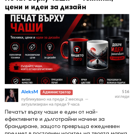
цени и идеи за дизайн
AleksM
516
Администратор
изгледи
публикувано на
преди 2 месеца
—
актуализиран на
преди 9 часа
Печатът върху чаши е един от най-
ефективните и дълготрайни начини за
брандиране, защото превръща ежедневен
предмет в постоянен носител на твоята марка.