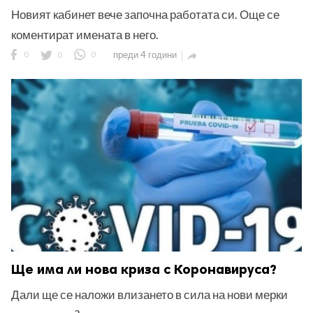
Новият кабинет вече започна работата си. Още се
коментират имената в него.
0
0
0
преди 4 години

Ще има ли нова криза с Коронавируса?
Дали ще се наложи влизането в сила на нови мерки