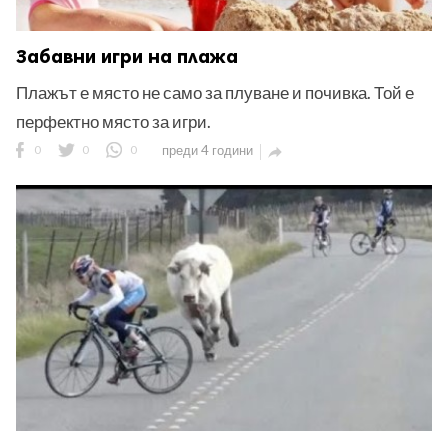
Забавни игри на плажа
Плажът е място не само за плуване и почивка. Той е
перфектно място за игри.
0
0
0
преди 4 години
