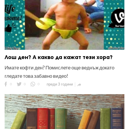
Лош ден? А какво да кажат тези хора?
Имате кофти ден? Помислете още веднъж докато
гледате това забавно видео!
0
0
0
преди 3 години
