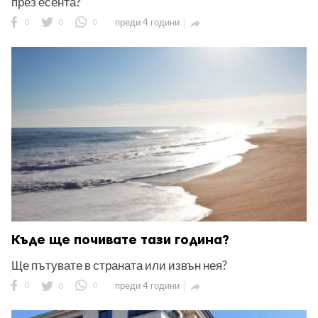
през есента?
0
0
0
преди 4 години

Къде ще почивате тази година?
Ще пътувате в страната или извън нея?
0
0
0
преди 4 години
