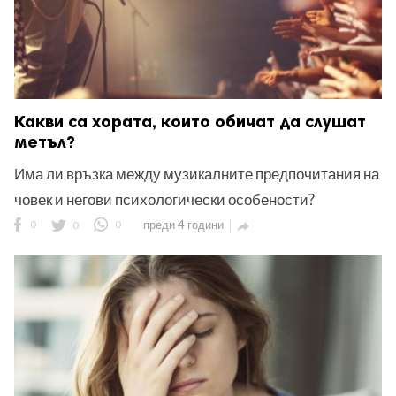
Какви са хората, които обичат да слушат
метъл?
Има ли връзка между музикалните предпочитания на
човек и негови психологически особености?
0
0
0
преди 4 години
