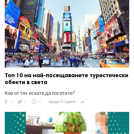
ност
пазени.
Топ 10 на най-посещаваните туристически
обекти в света
Кое от тях искате да посетите?
0
0
0
преди 3 години
