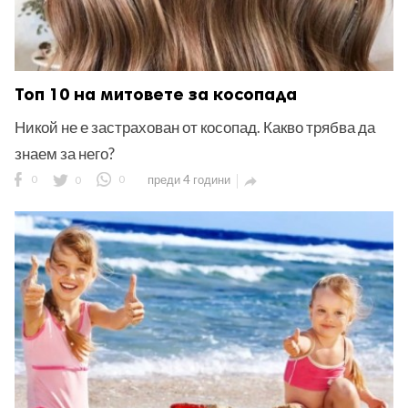
Топ 10 на митовете за косопада
Никой не е застрахован от косопад. Какво трябва да
знаем за него?
0
0
0
преди 4 години
