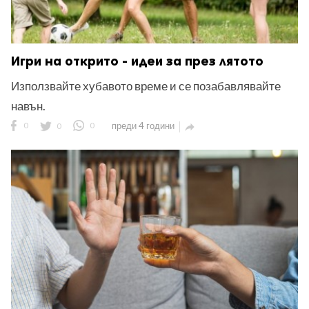
Игри на открито - идеи за през лятото
Използвайте хубавото време и се позабавлявайте
навън.
0
0
0
преди 4 години
