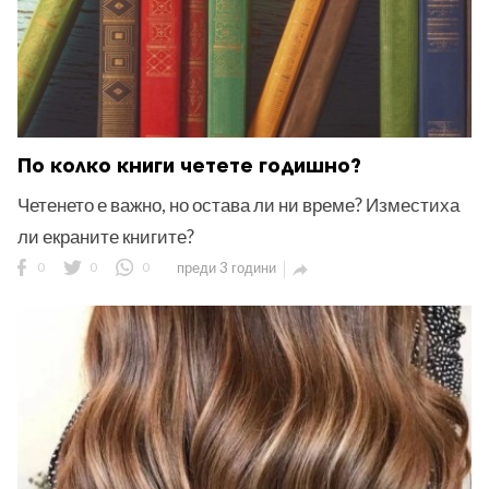
По колко книги четете годишно?
Четенето е важно, но остава ли ни време? Изместиха
ли екраните книгите?
0
0
0
преди 3 години
