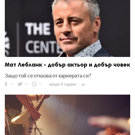
Мат Лебланк - добър актьор и добър човек
Защо той се отказва от кариерата си?
0
0
0
преди 4 години
