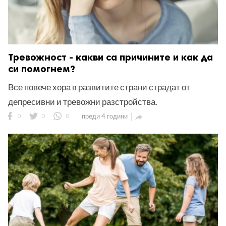
Тревожност - какви са причините и как да
си помогнем?
Все повече хора в развитите страни страдат от
депресивни и тревожни разстройства.
0
0
0
преди 4 години
