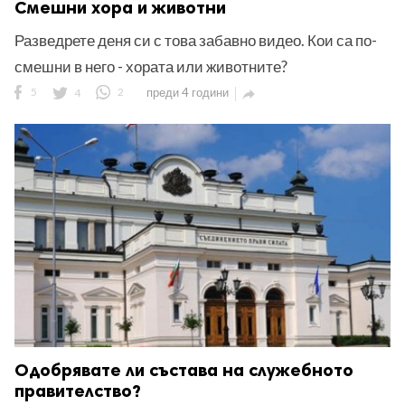
Смешни хора и животни
Разведрете деня си с това забавно видео. Кои са по-
смешни в него - хората или животните?
5
4
2
преди 4 години

Одобрявате ли състава на служебното
правителство?