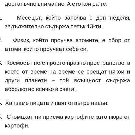
достатъчно внимание. А ето кои са те:
.
Месецът, който започва с ден неделя,
задължително съдържа петък 13-ти.
.
Физик, който проучва атомите, е сбор от
атоми, които проучват себе си.
.
Космосът не е просто празно пространство, в
което от време на време се срещат някои и
други планети – той всъщност съдържа
абсолютно всичко в света.
.
Хапваме пицата и паят отвътре навън.
.
Стомахат ни приема картофите като пюре от
картофи.