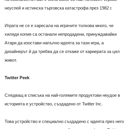
неуспей и истинска търговска катастрофа през 1982 г.
Играта не се е харесала на играчите толкова много, че
хиляди копия са останали непродадени, принуждавайки
Атари да изостави напълно идеята за тази игра, а
дизайнерът й да трябва да се откаже от кариерата за цял
живот.
Twitter Peek
Следващ в списъка на най-големите продуктови неудое в
историята е устройство, създадено от Twitter Inc.
Това устройство е специално създадено с идеята през него