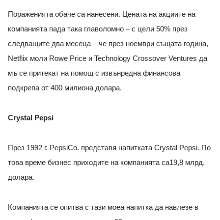
Пораженията обаче са нанесени. Цената на акциите на
компанията пада така главоломно – с цели 50% през
следващите два месеца – че през ноември същата година,
Netflix моли Rowe Price и Technology Crossover Ventures да
мъ се притекат на помощ с извънредна финансова
подкрепа от 400 милиона долара.
Crystal Pepsi
През 1992 г. PepsiCo. представя напитката Crystal Pepsi. По
това време бизнес приходите на компанията са19,8 млрд.
долара.
Компанията се опитва с тази моеа напитка да навлезе в