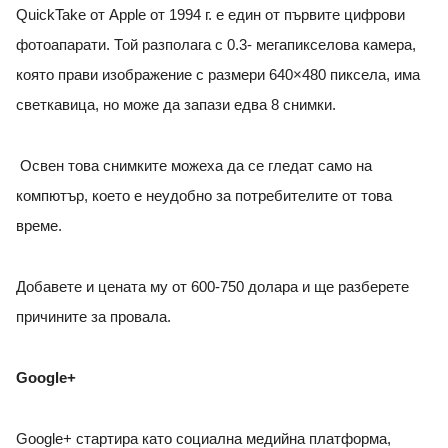
QuickTake от Apple от 1994 г. е един от първите цифрови
фотоапарати. Той разполага с 0.3- мегапикселова камера,
която прави изображение с размери 640×480 пиксела, има
светкавица, но може да запази едва 8 снимки.
Освен това снимките можеха да се гледат само на
компютър, което е неудобно за потребителите от това
време.
Добавете и цената му от 600-750 долара и ще разберете
причините за провала.
Google+
Google+ стартира като социална медийна платформа,