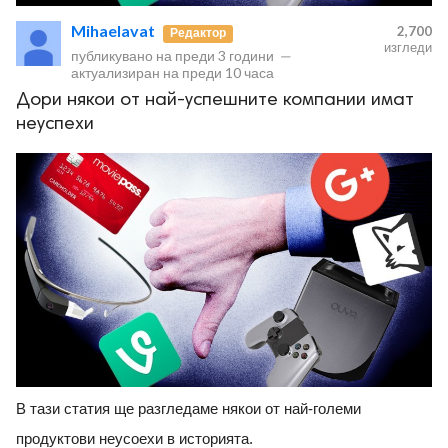
Mihaelavat
2,700
Редактор
изгледи
публикувано на
преди 3 години
—
актуализиран на
преди 10 часа
Дори някои от най-успешните компании имат
неуспехи
В тази статия ще разгледаме някои от най-големи
продуктови неусоехи в историята.