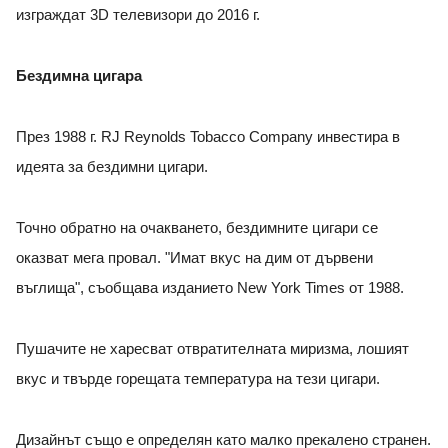
изграждат 3D телевизори до 2016 г.
Бездимна цигара
През 1988 г. RJ Reynolds Tobacco Company инвестира в
идеята за бездимни цигари.
Точно обратно на очакването, бездимните цигари се
оказват мега провал. "Имат вкус на дим от дървени
въглища", съобщава изданието New York Times от 1988.
Пушачите не харесват отвратителната миризма, лошият
вкус и твърде горещата температура на тези цигари.
Дизайнът също е определян като малко прекалено странен.