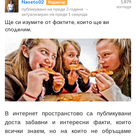
Naseto02
1,879
Редактор
изгледи
публикувано на
преди 3 години
—
актуализиран на
преди 1 секунда
Ще си изумите от фактите, които ще ви
споделим.
ност
пазени.
В интернет пространстово са публикувани
доста забавни и интересни факти, които
всички знаем, но на които не обръщаме