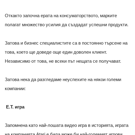
Откакто започна ерата на консуматорството, марките
полагат множество усилия да създадат успешни продукти.
Затова и бизнес специалистите са в постоянно търсене на
това, което ще доведе още един доволен клиент.
Независимо от това, не всеки път нещата се получават.
Затова нека да разгледаме неуспехите на някои големи
компании:
E.T. игра
Запомнена като най-лошата видео игра в историята, играта
на компанията Atari е била може би най-големият игрови