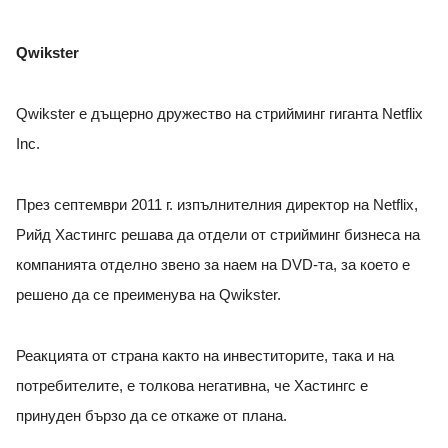
Qwikster
Qwikster е дъщерно дружество на стрийминг гиганта Netflix
Inc.
През септември 2011 г. изпълнителния директор на Netflix,
Рийд Хастингс решава да отдели от стрийминг бизнеса на
компанията отделно звено за наем на DVD-та, за което е
решено да се преименува на Qwikster.
Реакцията от страна както на инвеститорите, така и на
потребителите, е толкова негативна, че Хастингс е
принуден бързо да се откаже от плана.