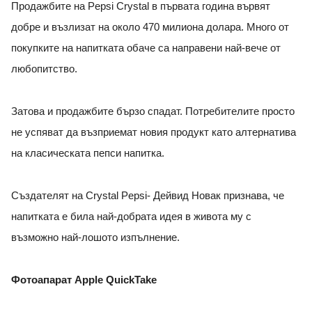
Продажбите на Pepsi Crystal в първата година вървят
добре и възлизат на около 470 милиона долара. Много от
покупките на напитката обаче са направени най-вече от
любопитство.
Затова и продажбите бързо спадат. Потребителите просто
не успяват да възприемат новия продукт като алтернатива
на класическата пепси напитка.
Създателят на Crystal Pepsi- Дейвид Новак признава, че
напитката е била най-добрата идея в живота му с
възможно най-лошото изпълнение.
Фотоапарат Apple QuickTake