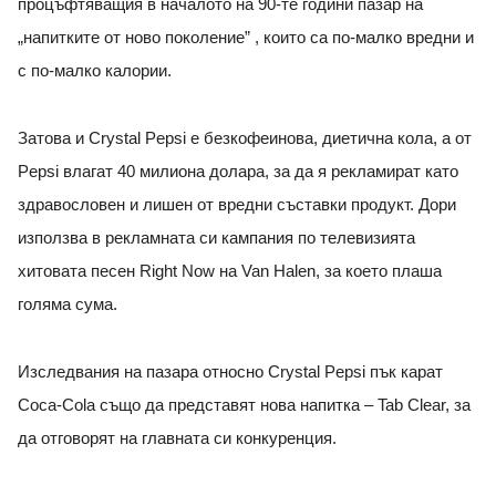
процъфтяващия в началото на 90-те години пазар на
„напитките от ново поколение” , които са по-малко вредни и
с по-малко калории.
Затова и Crystal Pepsi е безкофеинова, диетична кола, а от
Pepsi влагат 40 милиона долара, за да я рекламират като
здравословен и лишен от вредни съставки продукт. Дори
използва в рекламната си кампания по телевизията
хитовата песен Right Now на Van Halen, за което плаша
голяма сума.
Изследвания на пазара относно Crystal Pepsi пък карат
Coca-Cola също да представят нова напитка – Tab Clear, за
да отговорят на главната си конкуренция.