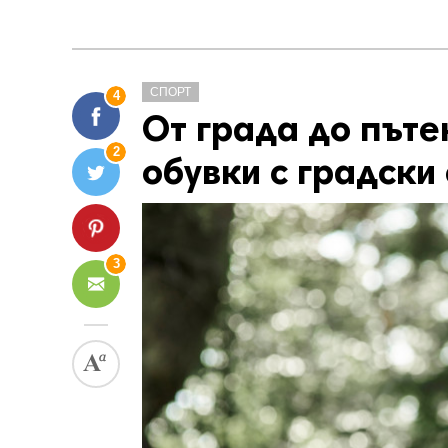
СПОРТ
4
От града до пъте
2
обувки с градски 
3