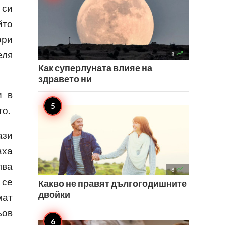
 си
йто
ори
еля

8
Как суперлуната влияе на
здравето ни
и в
то.
ази
аха
лва

8
 се
Какво не правят дългогодишните
двойки
мат
ьов