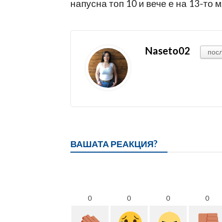
напусна топ 10 и вече е на 13-то м
Naseto02
пос
ВАШАТА РЕАКЦИЯ?
0
0
0
0