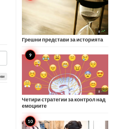

8
Грешни представи за историята
ови

8
Четири стратегии за контрол над
емоциите