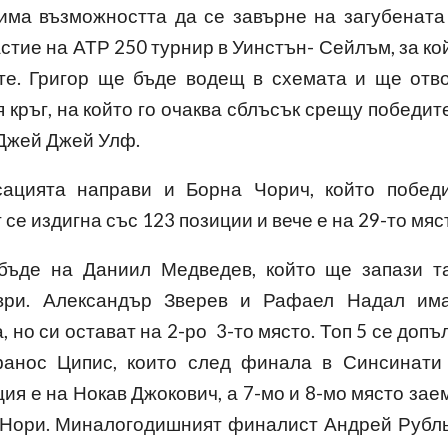
има възможността да се завърне на загубената
астие на АТР 250 турнир в Уинстън- Сейлъм, за ко
ите. Григор ще бъде водещ в схемата и ще отв
 кръг, на който го очаква сблъсък срещу победит
 Джей Джей Улф.
сацията направи и Борна Чорич, който побед
се издигна със 123 позиции и вече е на 29-то мяс
бъде на Даниил Медведев, който ще запази т
мври. Александър Зверев и Рафаел Надал им
 но си остават на 2-ро
3-то място. Топ 5 се допъ
анос Ципис, които след финала в Синсинати
ция е на Нокав Джокович, а 7-мо и 8-мо място зае
Нори. Миналогодишният финалист Андрей Рубл