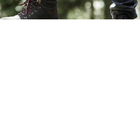
1
изг
уализиран на
преди 5 часа
жду планината и градските улици. Днес здравите подметки и
бор за ежедневието на мнозина. Функционалността вече не
ето на ежедневни тоалети. Правилно подбраните модели
 лична визия.
ашите туристически обувки в
 гардероб?