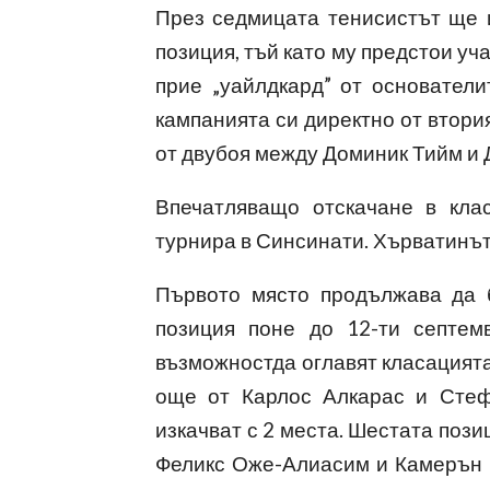
През седмицата тенисистът ще 
позиция, тъй като му предстои уч
пр
ие „уайлдкард” от основател
кампанията си директно от втория
от двубоя между Доминик Тийм и
Впечатляващо отскачане в кла
турнира в Синсинати. Хърватинът 
Първото място продължава да 
позиция поне до 12-ти септе
възможностда оглавят класацията,
още от Карлос Алкарас и Стеф
изкачват с 2 места. Шестата пози
Феликс Оже-Алиасим и Камерън 