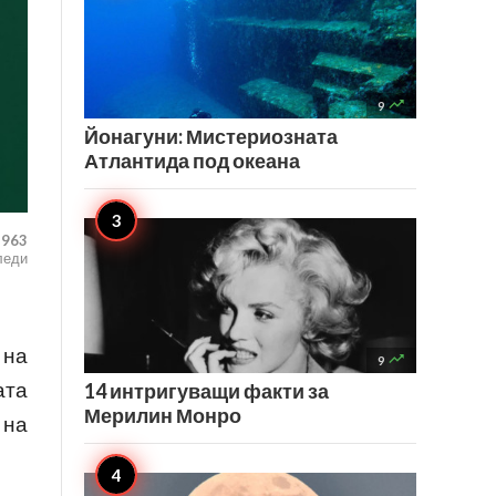

9
Йонагуни: Мистериозната
Атлантида под океана
,963
леди
 на

9
ата
14 интригуващи факти за
Мерилин Монро
 на