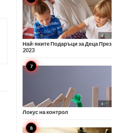

8
Най-яките Подаръци за Деца През
2023

8
Локус на контрол