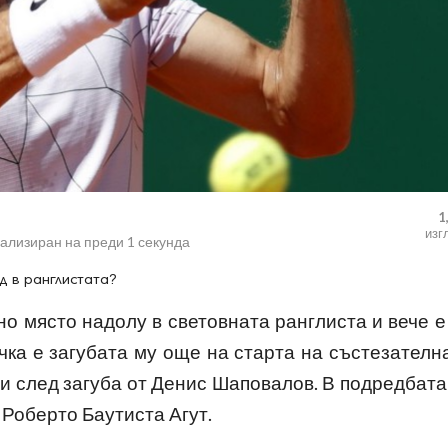
1
изг
уализиран на
преди 1 секунда
д в ранглистата?
но място надолу в световната ранглиста и вече е
учка е загубата му още на старта на състезателн
и след загуба от Денис Шаповалов. В подредбата
 Роберто Баутиста Агут.