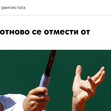
т ранглистата
отново се отмести от