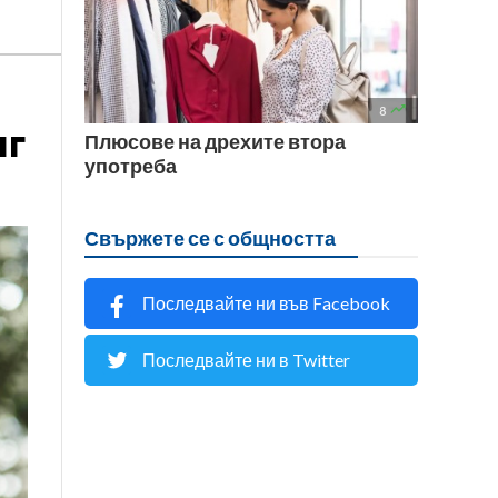

8
нг
Плюсове на дрехите втора
употреба
Свържете се с общността
Последвайте ни във Facebook
Последвайте ни в Twitter