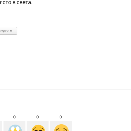
ясто в света.
ледвам
0
0
0