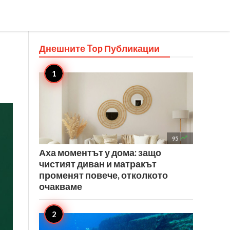
Днешните Top
Публикации

95
Аха моментът у дома: защо
чистият диван и матракът
променят повече, отколкото
очакваме