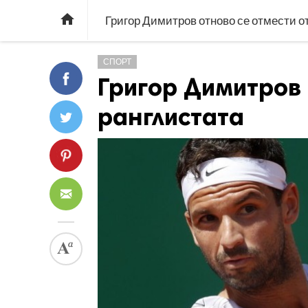

Григор Димитров отново се отмести о
СПОРТ
Григор Димитров 
ранглистата