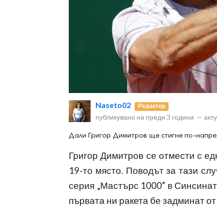
ност
пазени.
Naseto02
Редактор
публикувано на
преди 3 години
—
акт
Дали Григор Димитров ще стигне по-напре
Григор Димитров се отмести с ед
19-то място. Поводът за тази сл
серия „Мастърс 1000” в Синсинат
първата ни ракета бе задминат от