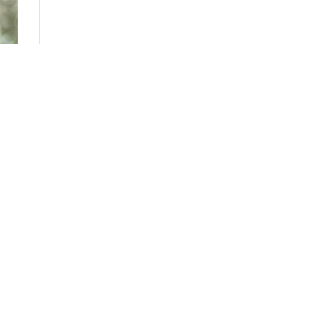
,138
леди