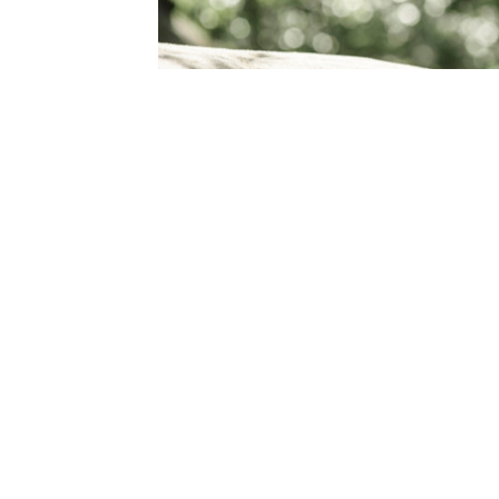
AleksM
Администратор
публикувано на
преди 4 месеца
—
акт
Модата отдавна е прекрачила границите ме
техническите материали са предпочитан из
изключва добрия външен вид при създаван
предлагат комфорт без компромис с вашата
Как да интегрирате в
съвременния градски