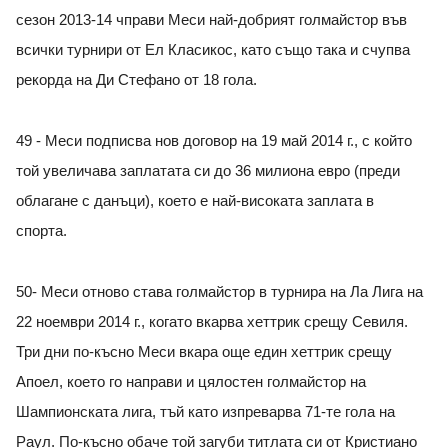
сезон 2013-14 чправи Меси най-добрият голмайстор във
всички турнири от Ел Класикос, като също така и счупва
рекорда на Ди Стефано от 18 гола.
49 - Меси подписва нов договор на 19 май 2014 г., с който
той увеличава заплатата си до 36 милиона евро (преди
облагане с данъци), което е най-високата заплата в
спорта.
50- Меси отново става голмайстор в турнира на Ла Лига на
22 ноември 2014 г., когато вкарва хеттрик срещу Севиля.
Три дни по-късно Меси вкара още един хеттрик срещу
Апоел, което го направи и цялостен голмайстор на
Шампионската лига, тъй като изпреварва 71-те гола на
Раул. По-късно обаче той загуби титлата си от Кристиано