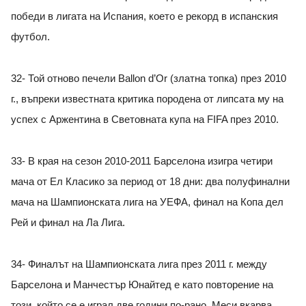
победи в лигата на Испания, което е рекорд в испанския
футбол.
32- Той отново печели Ballon d’Or (златна топка) през 2010
г., въпреки известната критика породена от липсата му на
успех с Аржентина в Световната купа на FIFA през 2010.
33- В края на сезон 2010-2011 Барселона изигра четири
мача от Ел Класико за период от 18 дни: два полуфинални
мача на Шампионската лига на УЕФА, финал на Копа дел
Рей и финал на Ла Лига.
34- Финалът на Шампионската лига през 2011 г. между
Барселона и Манчестър Юнайтед е като повторение на
този, който се е играл две години по-рано. Меси вкарва