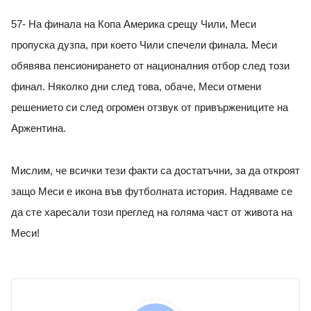
57- На финала на Копа Америка срещу Чили, Меси
пропуска дузпа, при което Чили спечели финала. Меси
обявява пенсионирането от националния отбор след този
финал. Няколко дни след това, обаче, Меси отмени
решението си след огромен отзвук от привържениците на
Аржентина.
Мислим, че всички тези факти са достатъчни, за да откроят
защо Меси е икона във футболната история. Надяваме се
да сте харесали този преглед на голяма част от живота на
Меси!