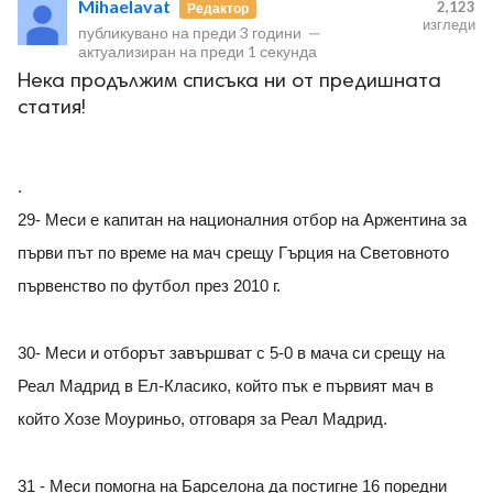
Mihaelavat
2,123
Редактор
изгледи
публикувано на
преди 3 години
—
актуализиран на
преди 1 секунда
Нека продължим списъка ни от предишната
статия!
ност
.
пазени.
29- Меси е капитан на националния отбор на Аржентина за
първи път по време на мач срещу Гърция на Световното
първенство по футбол през 2010 г.
30- Меси и отборът завършват с 5-0 в мача си срещу на
Реал Мадрид в Ел-Класико, който пък е първият мач в
който Хозе Моуриньо, отговаря за Реал Мадрид.
31 - Меси помогна на Барселона да постигне 16 поредни