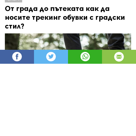
От града до пътеката как да
носите трекинг обувки с градски
стил?
AleksM
1,157
Администратор
изгледи
публикувано на
преди 4 месеца
—
актуализиран на
преди 27 минути
Модата отдавна е прекрачила границите