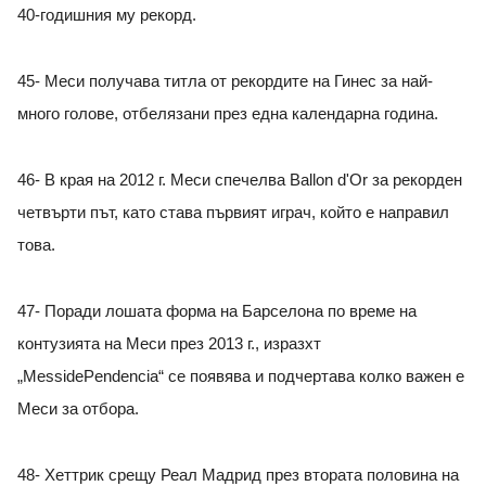
40-годишния му рекорд.
45- Меси получава титла от рекордите на Гинес за най-
много голове, отбелязани през една календарна година.
46- В края на 2012 г. Меси спечелва Ballon d'Or за рекорден
четвърти път, като става първият играч, който е направил
това.
47- Поради лошата форма на Барселона по време на
контузията на Меси през 2013 г., изразхт
„MessidePendencia“ се появява и подчертава колко важен е
Меси за отбора.
48- Хеттрик срещу Реал Мадрид през втората половина на