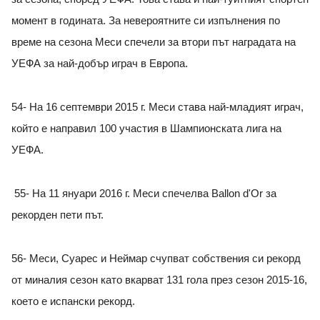
момент в годината. За невероятните си изпълнения по
време на сезона Меси спечели за втори път наградата на
УЕФА за най-добър играч в Европа.
54- На 16 септември 2015 г. Меси става най-младият играч,
който е направил 100 участия в Шампионската лига на
УЕФА.
55- На 11 януари 2016 г. Меси спечелва Ballon d'Or за
рекорден пети път.
56- Меси, Суарес и Неймар счупват собствения си рекорд
от миналия сезон като вкарват 131 гола през сезон 2015-16,
което е испански рекорд.