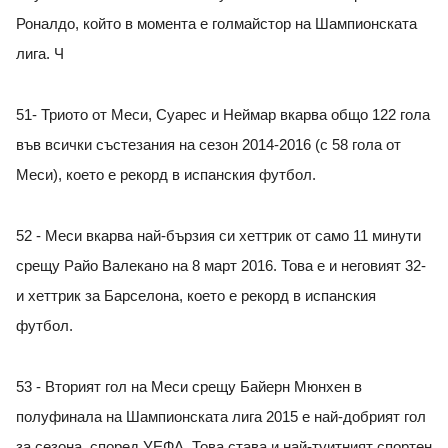
Роналдо, който в момента е голмайстор на Шампионската
лига. Ч
51- Триото от Меси, Суарес и Неймар вкарва общо 122 гола
във всички състезания на сезон 2014-2016 (с 58 гола от
Меси), което е рекорд в испанския футбол.
52 - Меси вкарва най-бързия си хеттрик от само 11 минути
срещу Райо Валекано на 8 март 2016. Това е и неговият 32-
и хеттрик за Барселона, което е рекорд в испанския
футбол.
53 - Вторият гол на Меси срещу Байерн Мюнхен в
полуфинала на Шампионската лига 2015 е най-добрият гол
за сезона, според УЕФА. Това става и най-туитният спортен