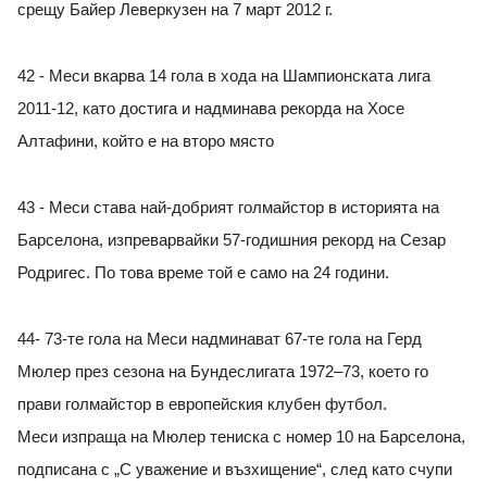
срещу Байер Леверкузен на 7 март 2012 г.
42 - Меси вкарва 14 гола в хода на Шампионската лига
2011-12, като достига и надминава рекорда на Хосе
Алтафини, който е на второ място
43 - Меси става най-добрият голмайстор в историята на
Барселона, изпреварвайки 57-годишния рекорд на Сезар
Родригес. По това време той е само на 24 години.
44- 73-те гола на Меси надминават 67-те гола на Герд
Мюлер през сезона на Бундеслигата 1972–73, което го
прави голмайстор в европейския клубен футбол.
Меси изпраща на Мюлер тениска с номер 10 на Барселона,
подписана с „С уважение и възхищение“, след като счупи