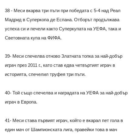
38 - Меси вкарва три пъти при победата с 5-4 над Реал
Мадрид в Суперкопа де Еспана. Отборът продължава
успеха си и печели както Суперкупата на УЕФА, така и
Световната купа на ФИФА.
39- Меси спечелва отново Златната топка за най-добър
играч през 2011 г., като став едва четвъртият играч в
историята, спечелил труфея три пъти.
40- Той също спечелва и наградата на УЕФА за най-добър
играч в Европа.
41- Меси става първият играч, който е вкарал пет гола в
един мач от Шампионската лига, правейки това в мач