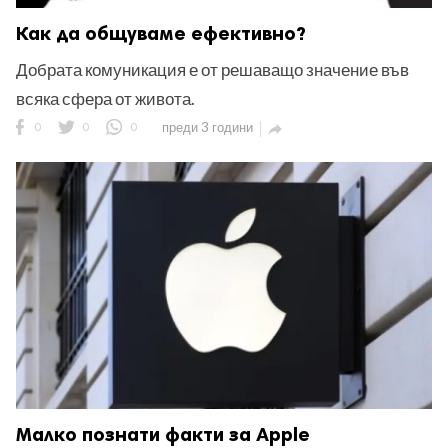
Как да общуваме ефективно?
Добрата комуникация е от решаващо значение във
всяка сфера от живота.
0
0
0
преди 3 години

Малко познати факти за Apple