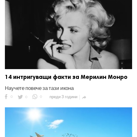
ност
пазени.
14 интригуващи факти за Мерилин Монро
Научете повече за тази икона
0
0
0
преди 3 години
