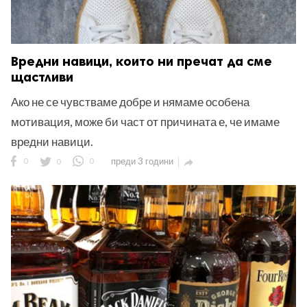
Вредни навици, които ни пречат да сме
щастливи
Ако не се чувстваме добре и нямаме особена
мотивация, може би част от причината е, че имаме
вредни навици.
0
0
0
преди 3 години
