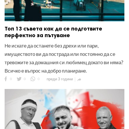
Топ 13 съвета как да се подготвите
перфектно за пътуване
Не искате да останете без дрехи или пари,
имуществото ви да пострада или постоянно да се
тревожите за домашния си любимец докато ви няма?
Всичко е въпрос на добро планиране.
0
0
0
преди 3 години
