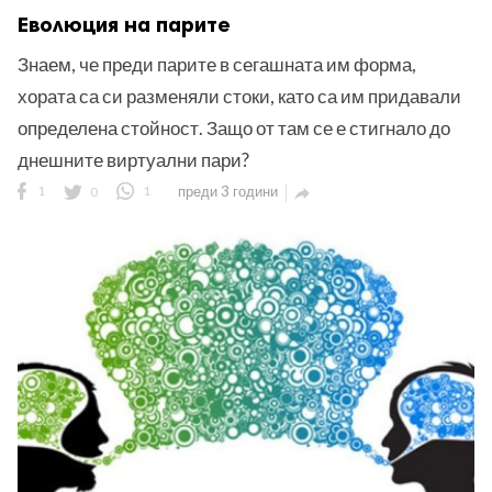
Еволюция на парите
Знаем, че преди парите в сегашната им форма,
хората са си разменяли стоки, като са им придавали
определена стойност. Защо от там се е стигнало до
днешните виртуални пари?
1
0
1
преди 3 години
