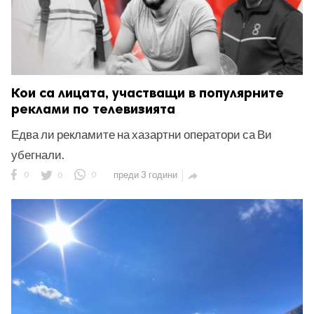
Кои са лицата, участващи в популярните
реклами по телевизията
Едва ли рекламите на хазартни оператори са Ви
убегнали.
0
0
0
преди 3 години
