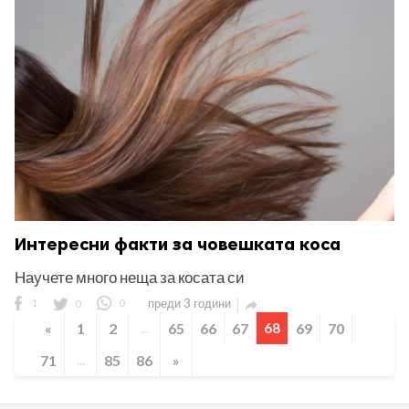
Интересни факти за човешката коса
Научете много неща за косата си
1
0
0
преди 3 години

«
1
2
...
65
66
67
68
69
70
71
...
85
86
»