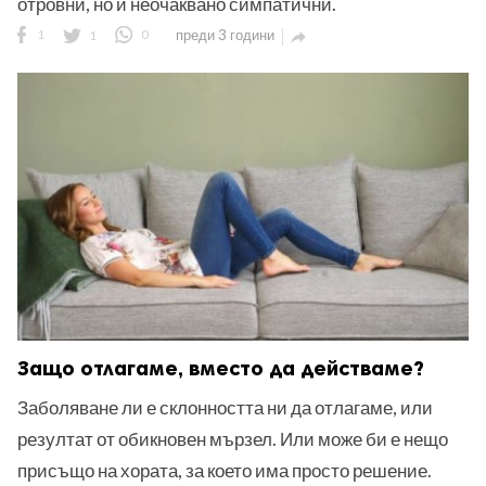
отровни, но и неочаквано симпатични.
1
1
0
преди 3 години

Защо отлагаме, вместо да действаме?
Заболяване ли е склонността ни да отлагаме, или
резултат от обикновен мързел. Или може би е нещо
присъщо на хората, за което има просто решение.