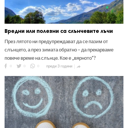
Вредни или полезни са слънчевите лъчи
През лятото ни предупреждават да се пазим от
слънцето, а през зимата обратно – да прекарваме
повече време на слънце. Кое е „вярното“?
0
0
0
преди 3 години
