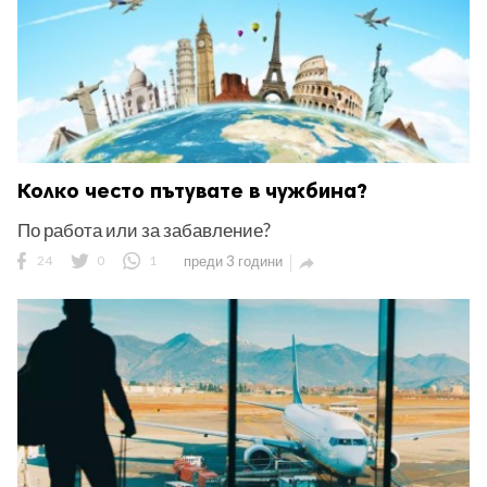
Колко често пътувате в чужбина?
По работа или за забавление?
24
0
1
преди 3 години
