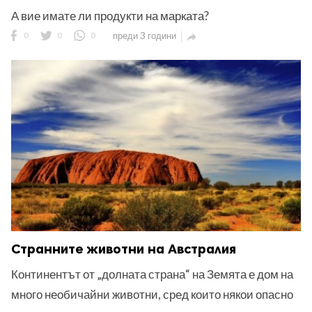
А вие имате ли продукти на марката?
0
0
0
преди 3 години

Странните животни на Австралия
Континентът от „долната страна“ на Земята е дом на
много необичайни животни, сред които някои опасно