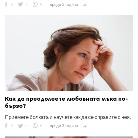
0
0
0
преди 3 години

Как да преодолеете любовната мъка по-
бързо?
Приемете болката и научете как да се справите с нея.
0
0
0
преди 3 години
