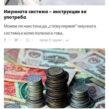
Имунната система – инструкции за
употреба
Можем ли наистина да „стимулираме“ имунната
система и колко полезно е това.
0
0
0
преди 3 години
