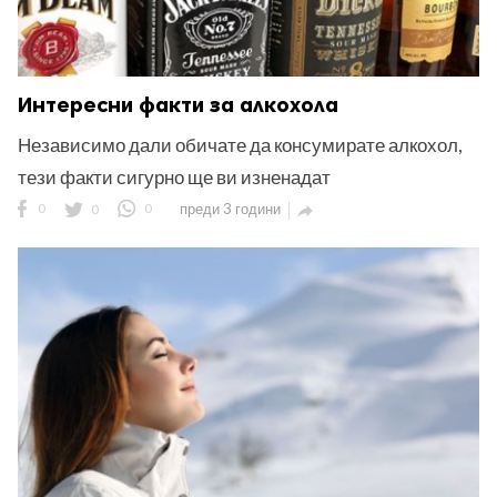
Интересни факти за алкохола
Независимо дали обичате да консумирате алкохол,
тези факти сигурно ще ви изненадат
0
0
0
преди 3 години
