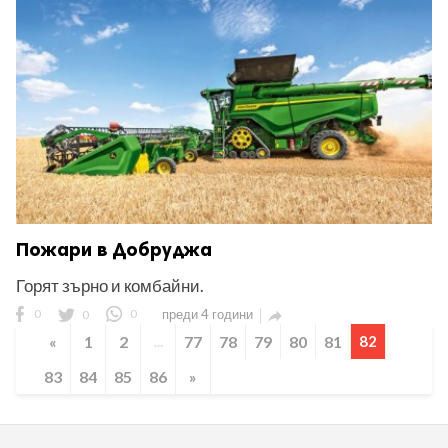
Пожари в Добруджа
Горят зърно и комбайни.
0
0
0
преди 4 години

«
1
2
...
77
78
79
80
81
82
83
84
85
86
»