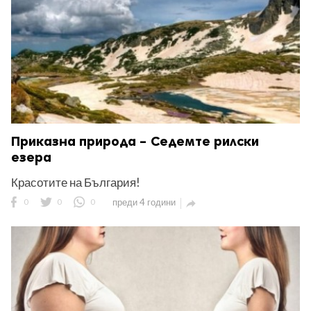
Приказна природа – Седемте рилски
езера
Красотите на България!
0
0
0
преди 4 години
