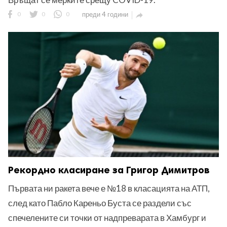
0
0
0
преди 4 години

Рекордно класиране за Григор Димитров
Първата ни ракета вече е №18 в класацията на АТП,
след като Пабло Кареньо Буста се раздели със
спечелените си точки от надпреварата в Хамбург и