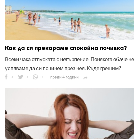
Как да си прекараме спокойна почивка?
Всеки чака отпуската с нетърпение. Понякога обаче не
успяваме да си починем през нея. Къде грешим?
0
0
0
преди 4 години
