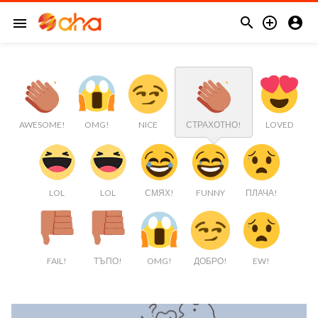



menu
AWESOME!
OMG!
NICE
СТРАХОТНО!
LOVED
LOL
LOL
СМЯХ!
FUNNY
ПЛАЧА!
FAIL!
ТЪПО!
OMG!
ДОБРО!
EW!