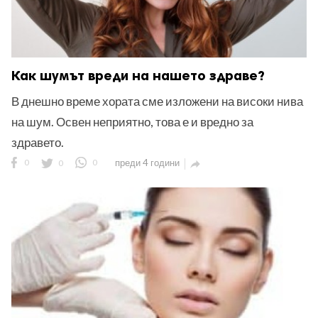
Как шумът вреди на нашето здраве?
В днешно време хората сме изложени на високи нива
на шум. Освен неприятно, това е и вредно за
здравето.
0
0
0
преди 4 години
