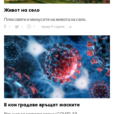
Живот на село
Плюсовете и минусите на живота на село.
0
0
0
преди 4 години

В кои градове връщат маските
Връщат се мерките срещу COVID-19.