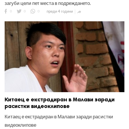
загуби цели пет места в подреждането.
0
0
0
преди 4 години

Китаец е екстрадиран в Малави заради
расистки видеоклипове
Китаец е екстрадиран в Малави заради расистки
видеоклипове