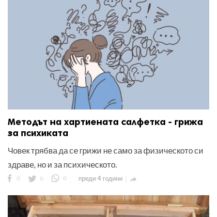
ност
пазени.
Методът на хартиената салфетка - грижа
за психиката
Човек трябва да се грижи не само за физическото си
здраве, но и за психическото.
0
0
0
преди 4 години
