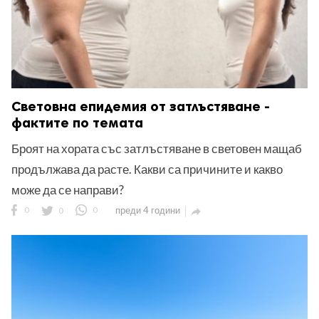
Световна епидемия от затлъстяване -
фактите по темата
Броят на хората със затлъстяване в световен мащаб
продължава да расте. Какви са причините и какво
може да се направи?
0
0
0
преди 4 години
