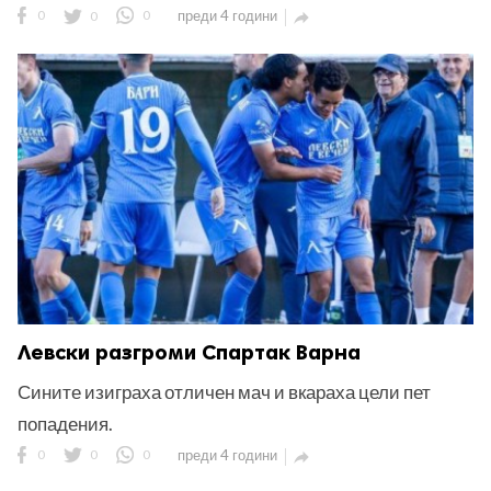
0
0
0
преди 4 години

Левски разгроми Спартак Варна
Сините изиграха отличен мач и вкараха цели пет
попадения.
0
0
0
преди 4 години
