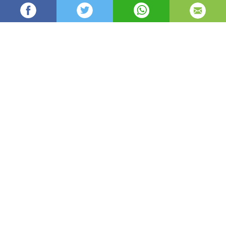
angel93
84
Администратор
изгледи
публикувано на
преди 5 дни
—
актуализиран на
преди 3 часа
Да поддържате дома си уютен през зимата и
приятно прохладен през лятото не означава
непременно по-високи сметки. В много случаи е
достатъчно да настроите правилно
температурата, да ограничите загубите на
топлина и да използвате разумно
отоплителните или охлаждащите уреди.