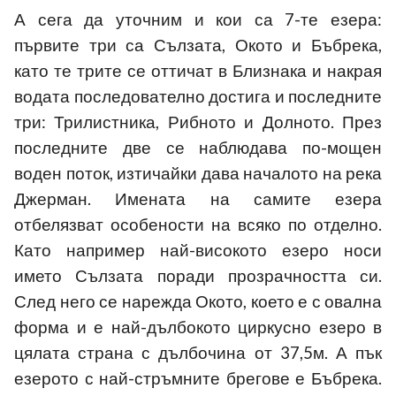
А сега да уточним и кои са 7-те езера:
първите три са Сълзата, Окото и Бъбрека,
като те трите се оттичат в Близнака и накрая
водата последователно достига и последните
три: Трилистника, Рибното и Долното. През
последните две се наблюдава по-мощен
воден поток, изтичайки дава началото
на река
Джерман. Имената на самите езера
отбелязват особености на всяко по отделно.
Като например най-високото езеро носи
името Сълзата поради прозрачността си.
След него се нарежда Окото, което е с овална
форма и е най-дълбокото циркусно езеро в
цялата страна с дълбочина от 37,5м. А пък
езерото с най-стръмните брегове е Бъбрека.