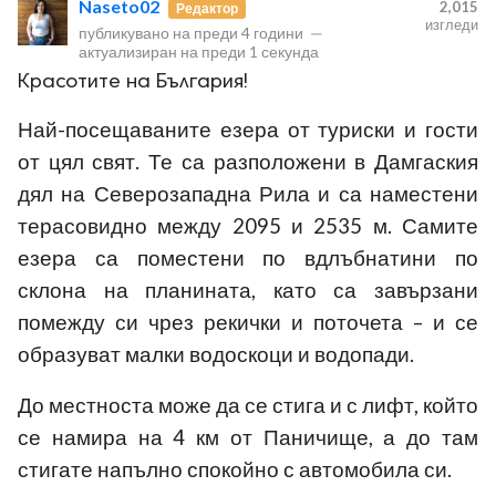
Naseto02
2,015
Редактор
изгледи
публикувано на
преди 4 години
—
актуализиран на
преди 1 секунда
Красотите на България!
Най-посещаваните езера от туриски и гости
от цял свят. Те са разположени в Дамгаския
ност
дял на Северозападна Рила и са наместени
пазени.
терасовидно между 2095 и 2535 м. Самите
езера са поместени по вдлъбнатини по
склона на планината, като са завързани
помежду си чрез рекички и поточета – и се
образуват малки водоскоци и водопади.
До местноста може да се стига и с лифт, който
се намира на 4 км от Паничище, а до там
стигате напълно спокойно с автомобила си.