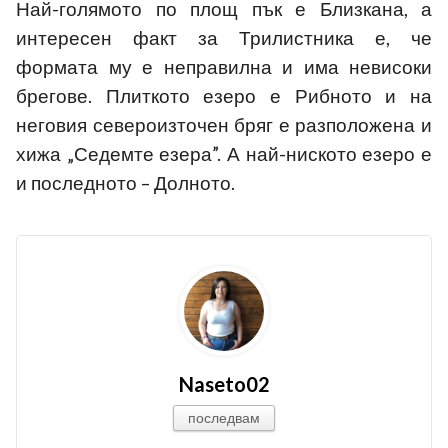
Най-голямото по площ пък е Близкана, а
интересен факт за Трилистника е, че
формата му е неправилна и има невисоки
брегове. Плиткото езеро е Рибното и на
неговия североизточен бряг е разположена и
хижа „Седемте езера”. А най-ниското езеро е
и последното – Долното.
Naseto02
последвам