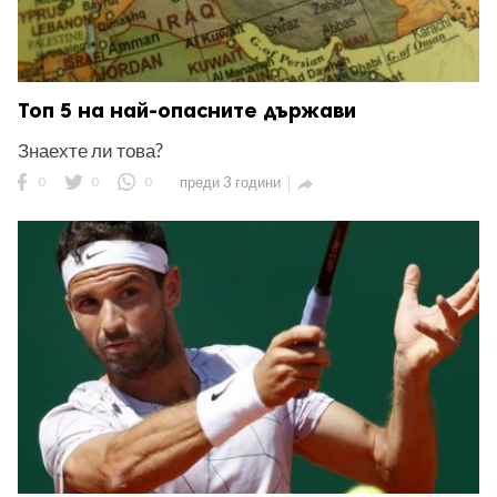
Топ 5 на най-опасните държави
Знаехте ли това?
0
0
0
преди 3 години
