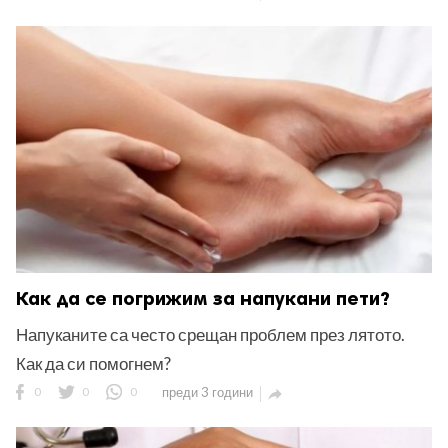
Как да се погрижим за напукани пети?
Напуканите са често срещан проблем през лятото.
Как да си помогнем?
0
0
0
преди 3 години
