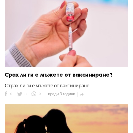
ност
пазени.
Срах ли ги е мъжете от ваксиниране?
Страх ли ги е мъжете от ваксиниране
0
0
0
преди 3 години
