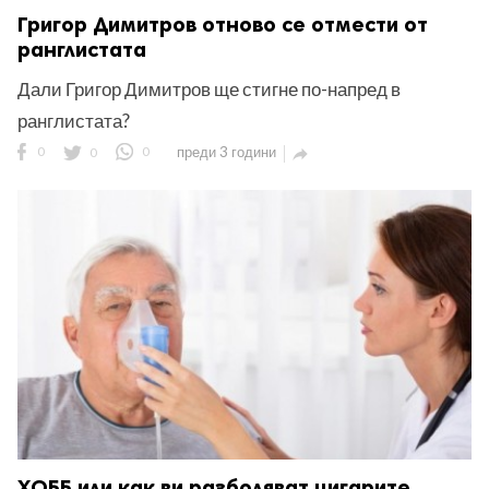
Григор Димитров отново се отмести от
ранглистата
Дали Григор Димитров ще стигне по-напред в
ранглистата?
0
0
0
преди 3 години

ХОББ или как ви разболяват цигарите