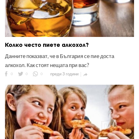
Колко често пиете алкохол?
Данните показват, че в България се пие доста
алкохол. Как стоят нещата при вас?
0
0
0
преди 3 години
