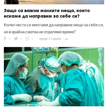
Защо са важни малките неща, които
искаме да направим за себе си?
Колко често си мечтаем да направим нещо за себе си,
но в крайна сметка не отделяме време?
0
0
0
преди 3 години
