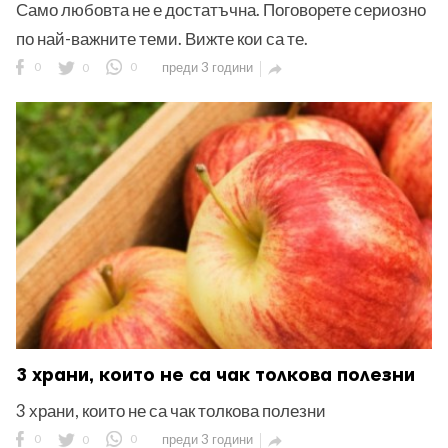
Само любовта не е достатъчна. Поговорете сериозно
по най-важните теми. Вижте кои са те.
0
0
0
преди 3 години

3 храни, които не са чак толкова полезни
3 храни, които не са чак толкова полезни
0
0
0
преди 3 години
