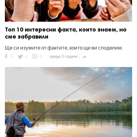
Топ 10 интересни факта, които знаем, но
сме забравили
Ще си изумите от фактите, които ще ви споделим.
0
0
0
преди 3 години
