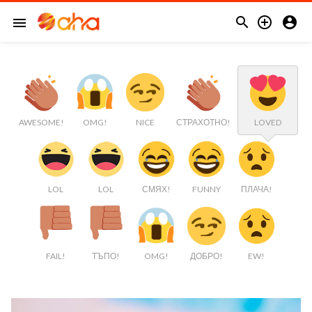



menu
AWESOME!
OMG!
NICE
СТРАХОТНО!
LOVED
LOL
LOL
СМЯХ!
FUNNY
ПЛАЧА!
FAIL!
ТЪПО!
OMG!
ДОБРО!
EW!