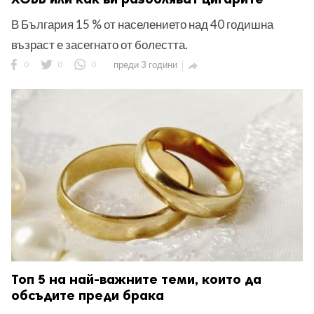
В България 15 % от населението над 40 годишна
възраст е засегнато от болестта.
0
0
0
преди 3 години

Топ 5 на най-важните теми, които да
обсъдите преди брака