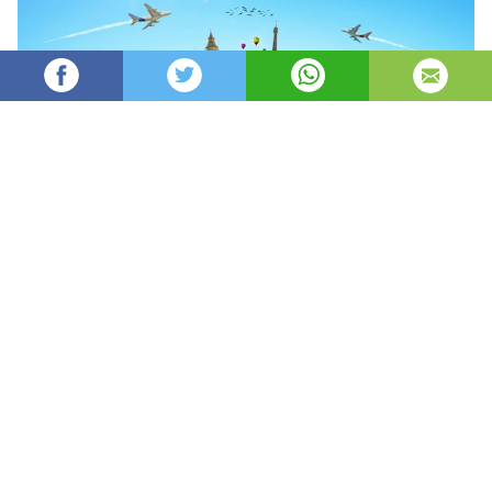
Vesela
4,795
изгледи
публикувано на
преди 3 години
—
актуализиран на
преди 9 часа
По работа или за забавление?
Колко често пътувате в
чужбина?