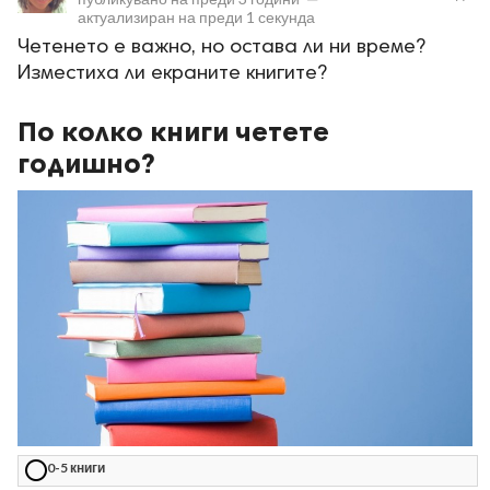
актуализиран на
преди 1 секунда
Четенето е важно, но остава ли ни време?
Изместиха ли екраните книгите?
По колко книги четете
годишно?
ност
пазени.
0-5 книги