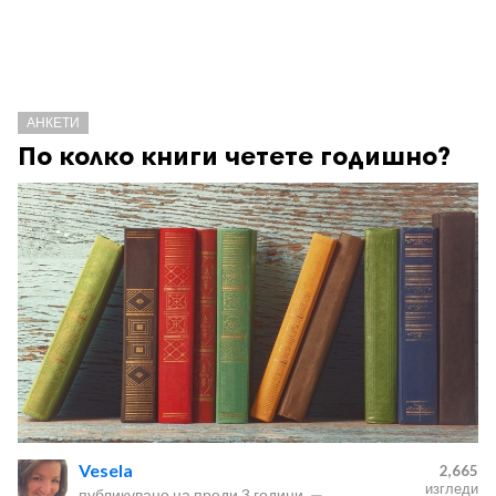
АНКЕТИ
По колко книги четете годишно?
Vesela
2,665
изгледи
публикувано на
преди 3 години
—