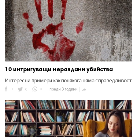
10 интригуващи нераздани убийства
Интересни примери как понякога няма справедливост
0
0
0
преди 3 години
