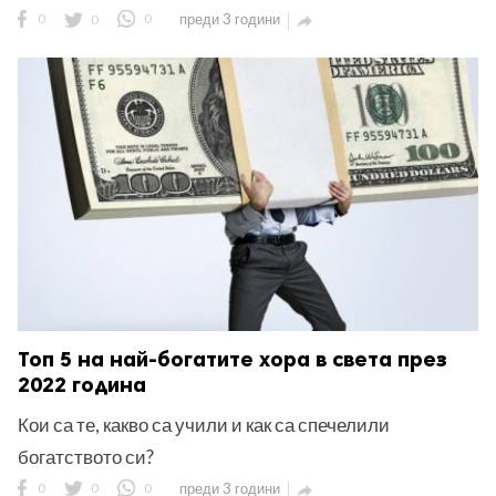
0
0
0
преди 3 години

Топ 5 на най-богатите хора в света през
2022 година
Кои са те, какво са учили и как са спечелили
богатството си?
0
0
0
преди 3 години
