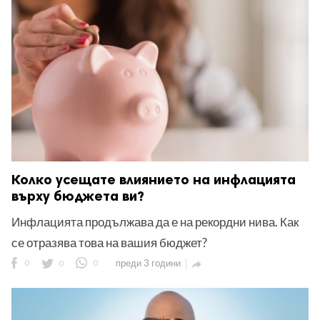
ност
пазени.
Колко усещате влиянието на инфлацията
върху бюджета ви?
Инфлацията продължава да е на рекордни нива. Как
се отразява това на вашия бюджет?
0
0
0
преди 3 години
