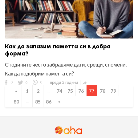
Как да запазим паметта си в добра
форма?
С годините често забравяме дати, срещи, спомени.
Как да подобрим паметта си?
0
0
0
преди 3 години

«
1
2
...
74
75
76
77
78
79
80
...
85
86
»