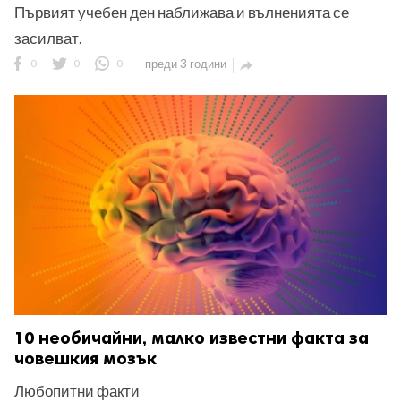
Първият учебен ден наближава и вълненията се
засилват.
0
0
0
преди 3 години

10 необичайни, малко известни факта за
човешкия мозък
Любопитни факти