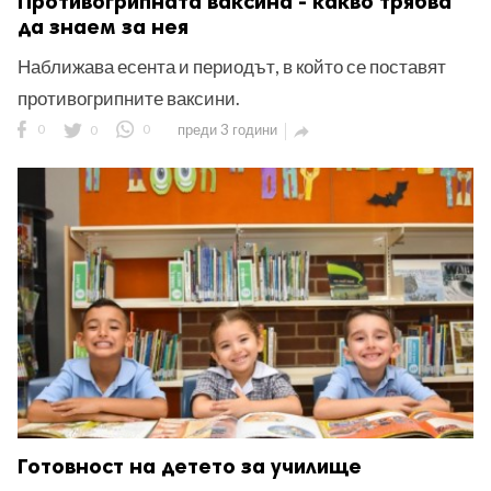
Противогрипната ваксина - какво трябва
да знаем за нея
Наближава есента и периодът, в който се поставят
противогрипните ваксини.
0
0
0
преди 3 години

Готовност на детето за училище