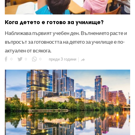
Кога детето е готово за училище?
Наближава първият учебен ден. Вълнението расте и
въпросът за готовността на детето за училище е по-
актуален от всякога.
0
0
0
преди 3 години
