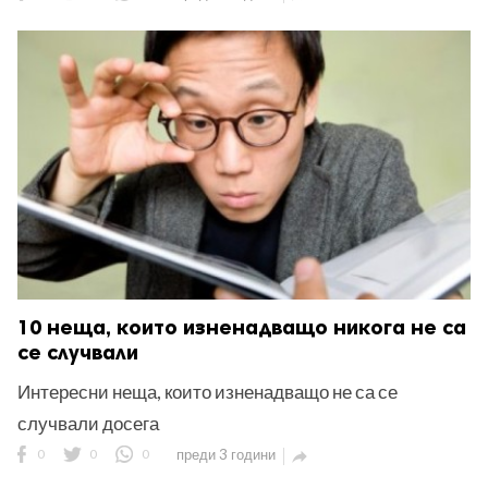
10 неща, които изненадващo никога не са
се случвали
Интересни неща, които изненадващо не са се
случвали досега
0
0
0
преди 3 години
