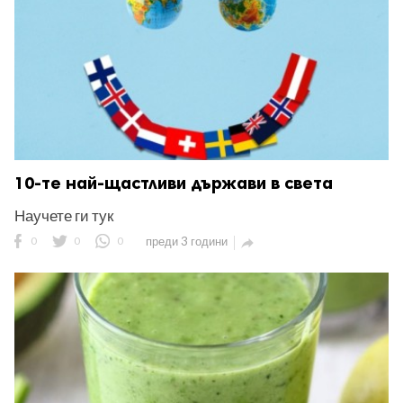
10-те най-щастливи държави в света
Научете ги тук
0
0
0
преди 3 години
