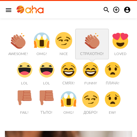



menu
AWESOME!
OMG!
NICE
СТРАХОТНО!
LOVED
LOL
LOL
СМЯХ!
FUNNY
ПЛАЧА!
FAIL!
ТЪПО!
OMG!
ДОБРО!
EW!