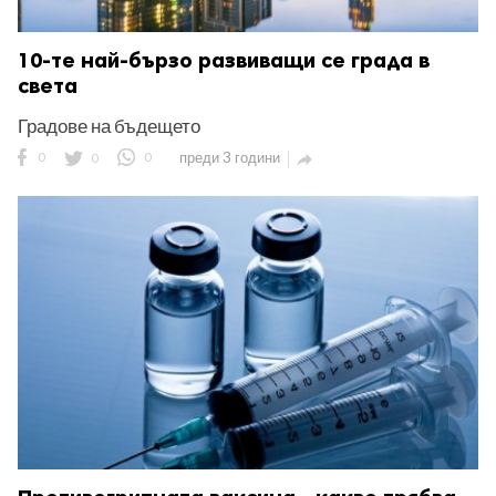
10-те най-бързо развиващи се града в
светa
Градове на бъдещето
0
0
0
преди 3 години
