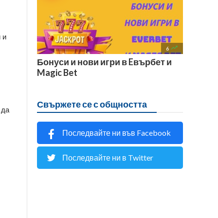
и 

6
Бонуси и нови игри в Eвърбет и
Magic Bet
Свържете се с общността
да 
Последвайте ни във Facebook
Последвайте ни в Twitter