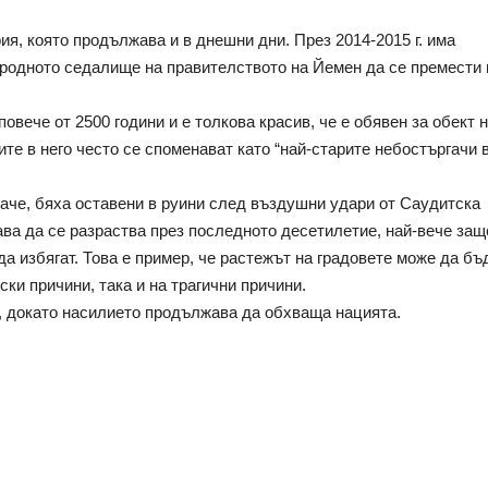
я, която продължава и в днешни дни. През 2014-2015 г. има 
родното седалище на правителството на Йемен да се премести в
овече от 2500 години и е толкова красив, че е обявен за обект н
 в него често се споменават като “най-старите небостъргачи в
аче, бяха оставени в руини след въздушни удари от Саудитска 
а да се разраства през последното десетилетие, най-вече защо
а избягат. Това е пример, че растежът на градовете може да бъд
ки причини, така и на трагични причини. 
а, докато насилието продължава да обхваща нацията.