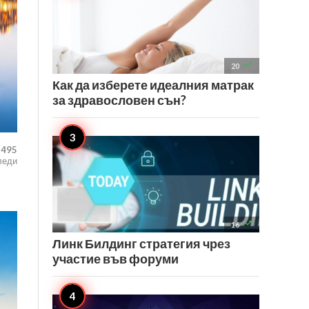

20
Как да изберете идеалния матрак
за здравословен сън?
,495
леди

16
Линк Билдинг стратегия чрез
участие във форуми