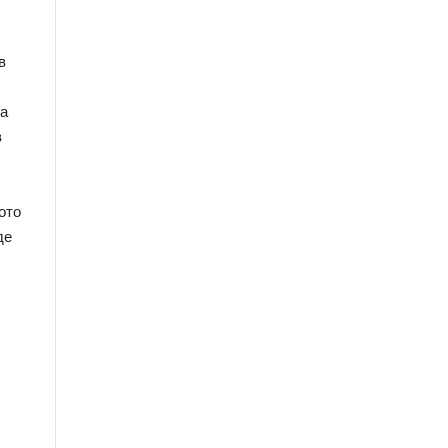
 
а 
 
то 
е 