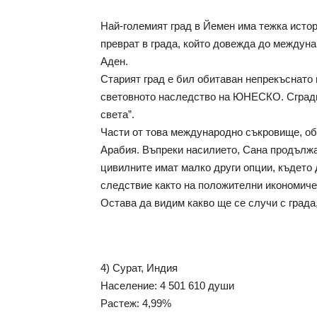
Най-големият град в Йемен има тежка истори
преврат в града, който довежда до междуна
Аден. 
Старият град е бил обитаван непрекъснато п
световното наследство на ЮНЕСКО. Сградите
света”. 
Части от това международно съкровище, об
Арабия. Въпреки насилието, Сана продължав
цивилните имат малко други опции, където д
следствие както на положителни икономичес
Остава да видим какво ще се случи с град
4) Сурат, Индия
Население: 4 501 610 души
Растеж: 4,99%