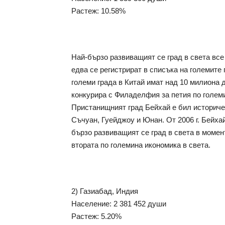
Растеж: 10.58%
Най-бързо развиващият се град в света все
едва се регистрират в списъка на големите 
големи града в Китай имат над 10 милиона 
конкурира с Филаделфия за петия по големи
Пристанищният град Бейхай е бил историческ
Съчуан, Гуейджоу и Юнан. От 2006 г. Бейха
бързо развиващият се град в света в момент
втората по големина икономика в света.
2) Газиабад, Индия
Население: 2 381 452 души
Растеж: 5.20%