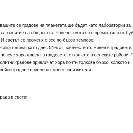
ващите се градове на планетата ще бъдат като лаборатории за 
за развитие на общността. Човечеството се е преместило от буй
 И светът се променя с все по-бързи темпове.
сяка година, като днес 54% от човечеството живее в градовете. 
 повече хора живеят в градовете, отколкото в селските райони. Т
олитни градове привличат хора почти толкова бързо, колкото и 
 войни градове привличат много нови жители. 
рада в света: 