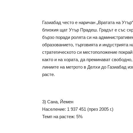
Газиабад често е наричан „Вратата на Утър
близкия щат Утър Прадеш. Градът е със скр
бързо поради ролята си на административен
образованието, търговията и индустрията на
стратегическото си местоположение покрай 
както и на хората, да преминават свободно,
линиите на метрото в Делхи до Газиабад из
расте.
3) Сана, Йемен
Население: 1 937 451 (през 2005 г.)
Темп на растеж: 5%