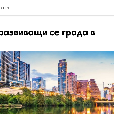
 светa
развиващи се града в