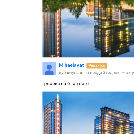
ност
пазени.
Mihaelavat
Редактор
публикувано на
преди 3 години
—
акт
Градове на бъдещето