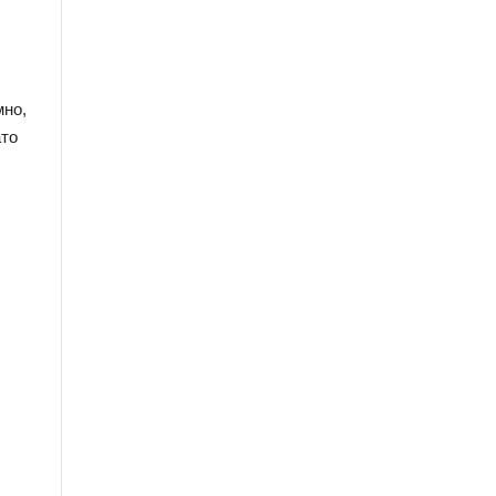
но, 
то 