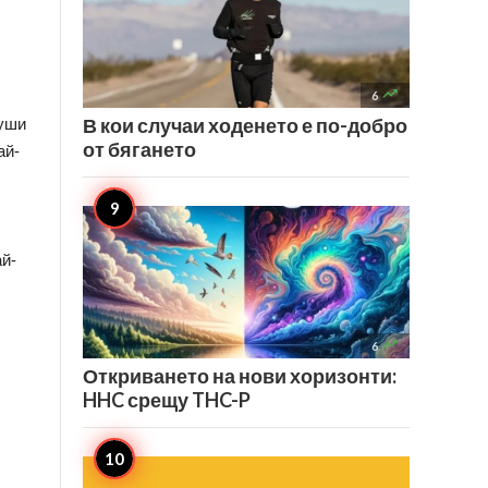

6
В кои случаи ходенето е по-добро
уши 
от бягането
ай-
ай-

6
Откриването на нови хоризонти:
HHC срещу THC-P