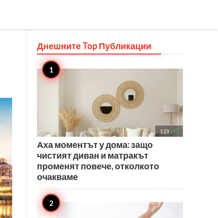
Днешните Top
Публикации

123
Аха моментът у дома: защо
чистият диван и матракът
променят повече, отколкото
очакваме