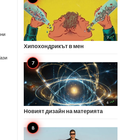
ни 

7
Хипохондрикът в мен
ази 

6
Новият дизайн на материята