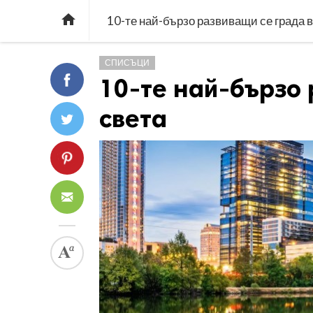

10-те най-бързо развиващи се града в
СПИСЪЦИ
10-те най-бързо 
светa