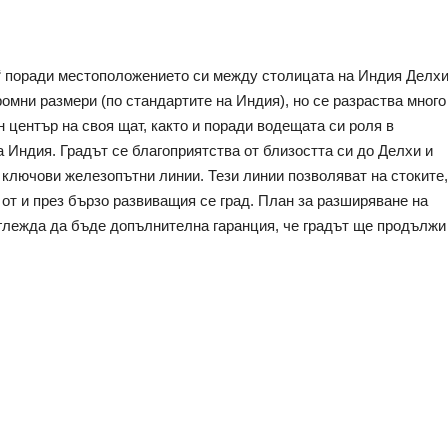
“ поради местоположението си между столицата на Индия Делхи 
омни размери (по стандартите на Индия), но се разраства много 
 център на своя щат, както и поради водещата си роля в 
 Индия. Градът се благоприятства от близостта си до Делхи и 
ключови железопътни линии. Тези линии позволяват на стоките, 
 от и през бързо развиващия се град. План за разширяване на 
глежда да бъде допълнителна гаранция, че градът ще продължи 