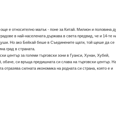
 още е относително малък - поне за Китай. Милион и половина д
градове в най-населената държава в света предвид, че и 14-те н
души. Но ако Бейхай беше в Съединените щати, той щеше да се 
на град в страната.
и център за големи търговски зони в Гуанси, Хунан, Хубей, 
й, обаче, си връща предишната си слава на търговски център. Н
а отразява силната икономика на родната си страна, която е и 