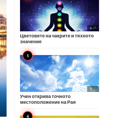

9
Цветовете на чакрите и тяхното
значение

7
Учен открива точното
местоположение на Рая