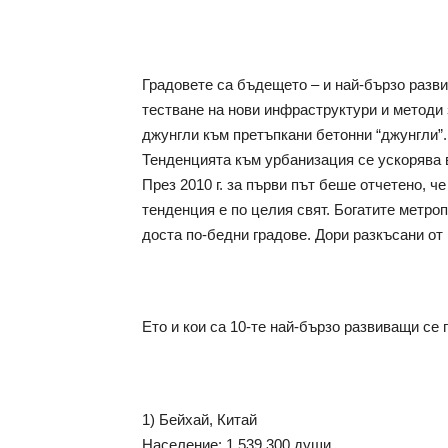
Градовете са бъдещето – и най-бързо разви
тестване на нови инфраструктури и методи 
джунгли към претъпкани бетонни “джунгли”.
Тенденцията към урбанизация се ускорява в
През 2010 г. за първи път беше отчетено, че
тенденция е по целия свят. Богатите метроп
доста по-бедни градове. Дори разкъсани от
Ето и кои са 10-те най-бързо развиващи се г
1) Бейхай, Китай
Население: 1 539 300 души