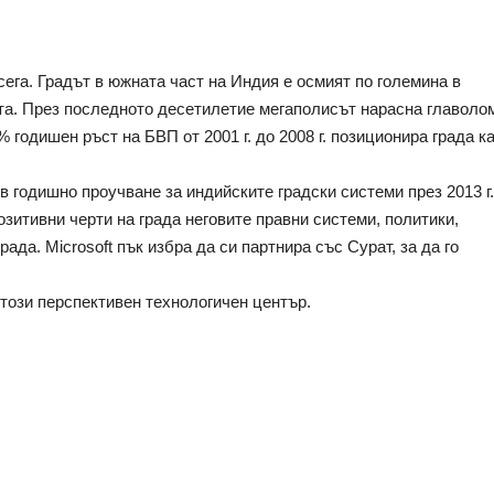
сега. Градът в южната част на Индия е осмият по големина в 
ета. През последното десетилетие мегаполисът нарасна главолом
% годишен ръст на БВП от 2001 г. до 2008 г. позиционира града ка
в годишно проучване за индийските градски системи през 2013 г. 
зитивни черти на града неговите правни системи, политики, 
ада. Microsoft пък избра да си партнира със Сурат, за да го 
 този перспективен технологичен център.