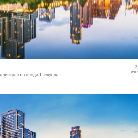
2
изг
уализиран на
преди 1 секунда