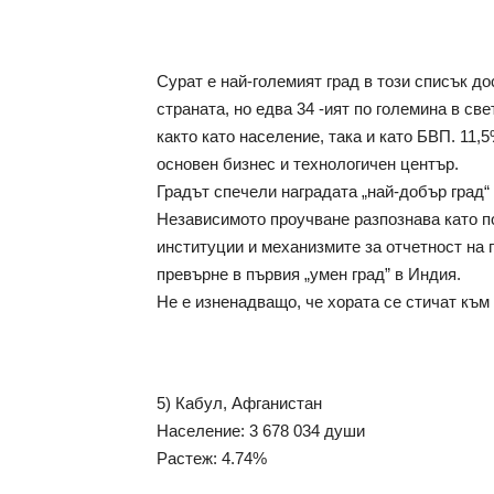
Сурат е най-големият град в този списък до
страната, но едва 34 -ият по големина в св
както като население, така и като БВП. 11,5
основен бизнес и технологичен център.
Градът спечели наградата „най-добър град“ 
Независимото проучване разпознава като по
институции и механизмите за отчетност на гр
превърне в първия „умен град” в Индия.
Не е изненадващо, че хората се стичат към
5) Кабул, Афганистан
Население: 3 678 034 души
Растеж: 4.74%