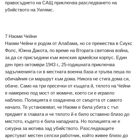
правосъдието на САЩ приключва разследването на 
убийството на Уилямс.
7 Наоми Чейни
Наоми Чейни е родом от Алабама, но се премества в Сиукс 
Фолс, Южна Дакота, по време на Втората световна война, 
за да се присъедини към женския армейски корпус. Един 
ден през октомври 1943 г., 25-годишната приключва 
задълженията си в местната военна база и тръгва пеша по 
обичайния си маршрут към дома. Никога не стига дома си, 
обаче. Само на три пресечки от къщата й, тялото на Чейни 
е намерено под мост от момиче, което си е играело 
наблизо. Полицията е озадачена от смъртта от самото 
начало. Те установяват, че Наоми е била убита с тъп 
предмет в главата и че тялото й е било оставено близо до 
мястото, където е била нападната. Но полицията не е 
сигурна за мотива зад убийството. Разследващите 
арестуват местен селски работник, който живее близо до 