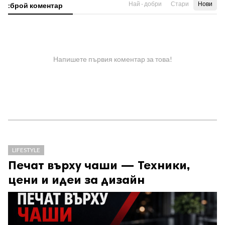
Най - добри
Стари
Нови
:брой коментар
Напишете първия коментар за това!
LIFESTYLE
Печат върху чаши — Техники,
цени и идеи за дизайн