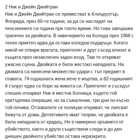
2 Ник и Джейн Джийтран
Ник и Джейн Джийтран се преместват в Клиъруотър, 
Флорида, през 60-те години, за да се насладят на 
пенсионните си година при топло време. Но това завършва 
трагично за двойката. В навечерието на Коледа през 1968 г. 
техен приятел идва да остави коледни подаръци. Когато 
никой не отваря вратата, приятелят и друг съсед влизат в 
къщата през незаключен заден вход. Там те откриват 
ужасна сцена. Двойката е била жестоко нападната. На 
двамата са нанесени множество удари с тъп предмет в 
главата. 74-годишната жена вече е мъртва, а 82-годишният 
й съпруг едва се бори за живота си. Приятелят и съседът 
спешно откарват Ник в местна болница, където той 
претърпява операция, но за съжаление, три дни по-късно 
той почива. Отзовалите се полицаи откриват, че липсват 
бижута от дома. Детективите имат теории, че двойката е 
била нападната от крадец. Не е намерено оръжието от 
убийството, както и други съществени следи и до ден 
днешен двойното убийство остава неразкрито.