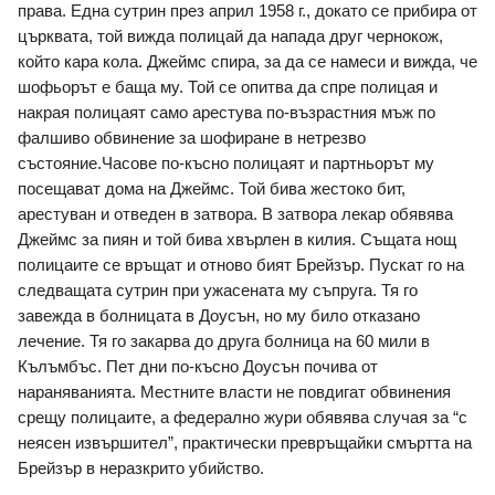
права. Една сутрин през април 1958 г., докато се прибира от 
църквата, той вижда полицай да напада друг чернокож, 
който кара кола. Джеймс спира, за да се намеси и вижда, че 
шофьорът е баща му. Той се опитва да спре полицая и 
накрая полицаят само арестува по-възрастния мъж по 
фалшиво обвинение за шофиране в нетрезво 
състояние.Часове по-късно полицаят и партньорът му 
посещават дома на Джеймс. Той бива жестоко бит, 
арестуван и отведен в затвора. В затвора лекар обявява 
Джеймс за пиян и той бива хвърлен в килия. Същата нощ 
полицаите се връщат и отново бият Брейзър. Пускат го на 
следващата сутрин при ужасената му съпруга. Тя го 
завежда в болницата в Доусън, но му било отказано 
лечение. Тя го закарва до друга болница на 60 мили в 
Кълъмбъс. Пет дни по-късно Доусън почива от 
нараняванията. Местните власти не повдигат обвинения 
срещу полицаите, а федерално жури обявява случая за “с 
неясен извършител”, практически превръщайки смъртта на 
Брейзър в неразкрито убийство. 