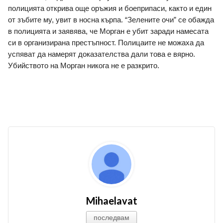
полицията открива още оръжия и боеприпаси, както и един 
от зъбите му, увит в носна кърпа. “Зелените очи” се обажда 
в полицията и заявява, че Морган е убит заради намесата 
си в организирана престъпност. Полицаите не можаха да 
успяват да намерят доказателства дали това е вярно. 
Убийството на Морган никога не е разкрито.
Mihaelavat
последвам