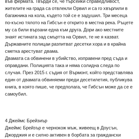
във фермата. Твърди се, че търсейки справедливост, 
жителите на града са отвлекли Орвил и са го хвърлили в 
багажника на кола, където той се е задушил. Три месеца 
по-късно тялото на Гибсън е открито в местна река. Ръцете 
му са били вързани една към друга. Дори ако местните 
знаят истината зад смъртта на Орвил, те не я казват. 
Държавните полицаи разпитват десетки хора и в крайна 
сметка арестуват двама. 
Двамата са обвинени в убийство, изправени пред съда и 
оправдани. Полицията така и няма солидна следа по 
случая. През 2015 г. съдия от Върмонт, който представлява 
един от двамата обвиняеми преди десетилетия, публикува 
книга, в която пише, че предполага, че Гибсън може да се е 
самоубил.
4 Джеймс Брейзиър
Джеймс Брейзър е чернокож мъж, живеещ в Доусън, 
Джорджия и е силно активен в борбата за граждански 