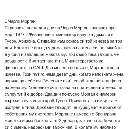
1 Чарлз Морган
Странните последни дни на Чарлз Морган започват през 
март 1977 г. Финансовият мениджър напуска дома си в 
Тусон, Аризона. Отивайки към офиса си той изчезва за три 
дни. Когато се връща у дома, казва на жена си, че някой го 
е упоил и заплашил живота му. Той също така твърди, че 
всъщност е бил таен агент на Министерството на 
финансите на САЩ. Два месеца по-късно, Морган отново 
изчезва. Този път го няма девет дни, когато непозната жена, 
наричаща себе си “Зелените очи“, се обажда по телефона 
на жена му. “Зелените очи” казва на притеснената жена, че 
съпругът й е добре. Два дни по-късно Морган е намерен 
мъртъв в пустинята край Тусон. Причината за смъртта е 
изстрел в тила. Доклади твърдят, че куршумът е дошъл от 
собствения му пистолет. Морган е намерен с бронирана 
жилетка и има банкнота от 2 долара, закачена за бельото 
си с имена, надраскани върху нея. В колата му наблизо 