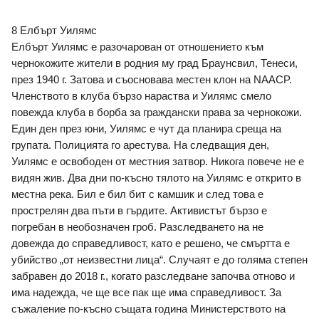
8 Елбърт Уилямс
Елбърт Уилямс е разочарован от отношението към 
чернокожите жители в родния му град Браунсвил, Тенеси, 
през 1940 г. Затова и съосновава местен клон на NAACP. 
Членството в клуба бързо нараства и Уилямс смело 
повежда клуба в борба за граждански права за чернокожи. 
Един ден през юни, Уилямс е чут да планира среща на 
групата. Полицията го арестува. На следващия ден, 
Уилямс е освободен от местния затвор. Никога повече не е 
видян жив. Два дни по-късно тялото на Уилямс е открито в 
местна река. Бил е бил бит с камшик и след това е 
прострелян два пъти в гърдите. Активистът бързо е 
погребан в необозначен гроб. Разследването на не 
довежда до справедливост, като е решено, че смъртта е 
убийство „от неизвестни лица“. Случаят е до голяма степен 
забравен до 2018 г., когато разследване започва отново и 
има надежда, че ще все пак ще има справедливост. За 
съжаление по-късно същата година Министерството на 