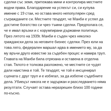
сделки със земя, притежава мини и контролира местните 
водни права. Благодарение на успехът си, си купува 
имение с 19 стаи, но остава много непопулярен сред 
съгражданите си. Местните твърдят, че Манби е успял да 
достигне богатство си чрез тъмни сделки. Предполага се, 
че е имал връзки и с корумпирани държавни политици. 
През лятото на 1939г. Манби е съден чрез няколко 
граждански дела за неговите бизнес сделки. През юли на 
това лято, федерален маршал идва в имението му, за да 
му връчи друго известие за съдебен процес и намира труп. 
Главата на Манби била отрязана и оставена в отделна 
стая. Тялото е толкова разложено, че местните се чудят 
дали наистина е той. Те твърдят, че той е инсценирал 
сцената с друг труп и е избягал, за да избегне съдебните 
дела. Убиецът никога не е задържан и разследването няма 
резултати. Случаят остава неразрешен близо 100 години 
по-късно. 