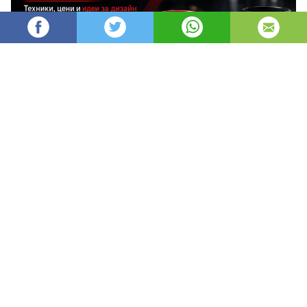
AleksM
532
Администратор
изгледи
публикувано на
преди 2 месеца
—
актуализиран на
преди 3 часа
Печатът върху чаши е един от най-
ефективните и дълготрайни начини за
брандиране, защото превръща ежедневен
предмет в постоянен носител на твоята марка.
1. Какво представлява печатът 
върху чаши и защо е толкова 