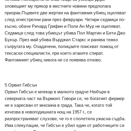
зловещият му прякор в местните новини предполага 
призрак.Първите две жертви на фантомния убиец оцеляват 
след огнестрелни рани през февруари. Четири седмици по-
късно, обаче Ричард Грифин и Поли Ан Мур не оцеляват. 
Седмици след това убиецът убива Пол Мартин и Бети Джо 
Букър. През май убива Върджил Старкс и ранява тежко 
съпругата му. Озадачени, полицаите поискват помощ от 
тексаски специалисти, при което атаките спират. 
Фантомният убиец никога не се появява отново.
5 Орвил Гибсън
Орвил Гибсън е млекар в малкото градче Нюбъри в 
северната част на Върмонт. Говори се, че богатият фермер 
не е харесван от мнозина в града. Така че, когато той 
изчезва в новогодишната нощ на 1957 г., се 
разпространяват слухове, че го е сполетяла ужасна съдба. 
Има спекулации, че Гибсън е убил един от работниците си 