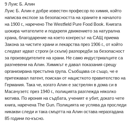
9 Луис Б. Алин
Луис Б. Алин е добре известен професор по химия, който 
написва експозе за безопасността на храните в началото 
на 1900 г., наречено The Westfield Pure Food Book. Книгата 
шокира читателите и подкрепя движението за натурална 
храна, благодарение на което конгресът на САЩ приема 
Закона за чистите храни и лекарства през 1906 г., от който 
следват идват строги (и скъпи) разпоредби за безопасност 
за производителите на храни. Не само индустриалците са 
разгневени на Алин. Химикът е давал показания срещу 
организирана престъпна група. Съобщава се също, че е 
притежавал патент, поискан от нацисткото правителство на 
Германия. Така че, когато Алин е застрелян в дома си в 
Масачузетс през 1940 г., полицията разглежда няколко 
мотива. По ирония на съдбата, ученият е убит, докато чете 
книга, наречена The Gun. Полицията не успява да проследи 
никакви следи и така смъртта на Алин остава неразгадана 
85 години по-късно.