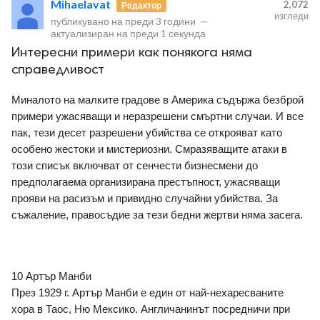
Mihaelavat
2,072
Редактор
изгледи
публикувано на
преди 3 години
—
актуализиран на
преди 1 секунда
Интересни примери как понякога няма
справедливост
Миналото на малките градове в Америка съдържа безброй 
ност
примери ужасяващи и неразрешени смъртни случаи. И все 
пак, тези десет разрешени убийства се открояват като 
пазени.
особено жестоки и мистериозни. Смразяващите атаки в 
този списък включват от сенчести бизнесмени до 
предполагаема организирана престъпност, ужасяващи 
прояви на расизъм и привидно случайни убийства. За 
съжаление, правосъдие за тези бедни жертви няма засега.
10 Артър Манби
През 1929 г. Артър Манби е един от най-нехаресваните 
хора в Таос, Ню Мексико. Англичанинът посредничи при 