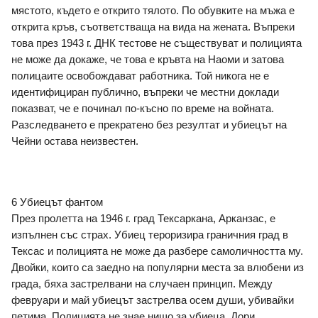
мястото, където е открито тялото. По обувките на мъжа е 
открита кръв, съответстваща на вида на жената. Въпреки 
това през 1943 г. ДНК тестове не съществуват и полицията 
не може да докаже, че това е кръвта на Наоми и затова 
полицаите освобождават работника. Той никога не е 
идентифициран публично, въпреки че местни доклади 
показват, че е починал по-късно по време на войната. 
Разследването е прекратено без резултат и убиецът на 
Чейни остава неизвестен.
6 Убиецът фантом
През пролетта на 1946 г. град Тексаркана, Арканзас, е 
изпълнен със страх. Убиец тероризира граничния град в 
Тексас и полицията не може да разбере самоличността му. 
Двойки, които са заедно на популярни места за влюбени из 
града, бяха застрелвани на случаен принцип. Между 
февруари и май убиецът застрелва осем души, убивайки 
петима. Полицията не знае нищо за убиеца. Дори 