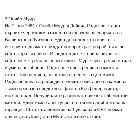
3 Онийл Муур 
На 1 юни 1964 г. Онийл Муур и Дейвид Роджърс стават 
първите чернокожи в отдела на шерифа на енорията на 
Вашингтон в Луизиана. Един ден след като влизат в 
историята, двамата виждат пожар в храсти край пътя, по 
който карат и спират. Изведнъж до тях спира пикап, от 
който мъж стреля по чернокожите. Мур е прострелян в тила 
и умира незабавно. Роджърс е прострелян в рамото и 
окото. Той оцелява, но остава ослепен за цял живот. 
Роджърс дава на радиодиспечерите описание на камиона: 
тъмно превозно средство с флаг на Конфедерацията, 
висящ отзад. Получицаите разпитват повече от 50 местни 
жители. Един мъж е арестуван, но той има алиби и плаща 
гаранция. Щатската полиция на Луизиана и ФБР поемат 
случая, но убиецът на Мур така и не е открит.