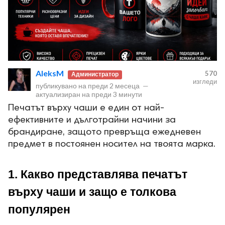
AleksM
570
Администратор
изгледи
публикувано на
преди 2 месеца
—
актуализиран на
преди 3 минути
Печатът върху чаши е един от най-
ефективните и дълготрайни начини за
брандиране, защото превръща ежедневен
предмет в постоянен носител на твоята марка.
1. Какво представлява печатът 
върху чаши и защо е толкова 
популярен