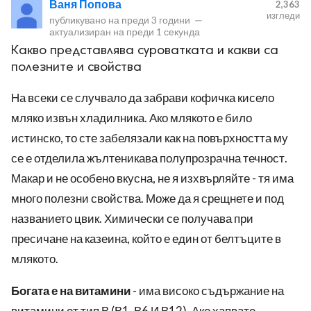
Ваня Попова
2,363
изгледи
публикувано на
преди 3 години
—
актуализиран на
преди 1 секунда
Какво представлява суроватката и какви са
полезните и свойства
На всеки се случвало да забрави кофичка кисело
ност
мляко извън хладилника. Ако млякото е било
пазени.
истинско, то сте забелязали как на повърхността му
се е отделила жълтеникава полупрозрачна течност.
Макар и не особено вкусна, не я изхвърляйте - тя има
много полезни свойства. Може да я срещнете и под
названието цвик. Химически се получава при
пресичане на казеина, който е един от белтъците в
млякото.
Богата е на витамини
- има високо съдържание на
витамини от тип В (В1, В6 И В12). Ако хапвате