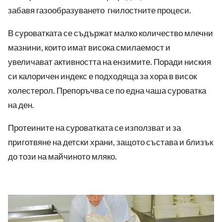
забавя газообразуването гнилостните процеси.
В суроватката се съдържат малко количество млечни
мазнини, които имат висока смилаемост и
увеличават активността на ензимите. Поради ниския
си калоричен индекс е подходяща за хора в висок
холестерол. Препоръчва се по една чаша суроватка
на ден.
Протеините на суроватката се използват и за
приготвяне на детски храни, защото състава и близък
до този на майчиното мляко.