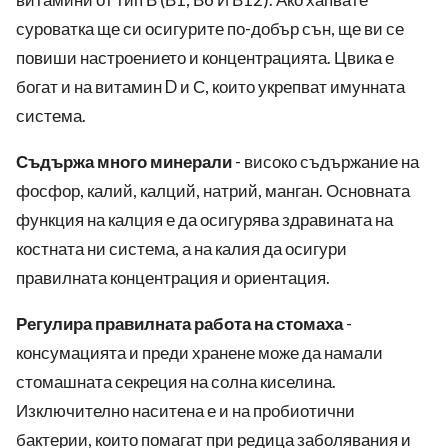
суроватка ще си осигурите по-добър сън, ще ви се
повиши настроението и концентрацията. Цвика е
богат и на витамин D и С, които укрепват имунната
система.
Съдържа много минерали
- високо съдържание на
фосфор, калий, калций, натрий, манган. Основната
функция на калция е да осигурява здравината на
костната ни система, а на калия да осигури
правилната концентрация и ориентация.
Регулира правилната работа на стомаха
-
консумацията и преди хранене може да намали
стомашната секреция на солна киселина.
Изключително наситена е и на пробиотични
бактерии, които помагат при редица заболявания и