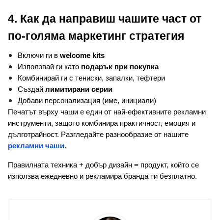
4. Как да направиш чашите част от 
по-голяма маркетинг стратегия
Включи ги в 
welcome kits
Използвай ги като 
подарък при покупка
Комбинирай ги с тениски, запалки, тефтери
Създай 
лимитирани серии
Добави персонализация (име, инициали)
Печатът върху чаши е един от най-ефективните рекламни 
инструменти, защото комбинира практичност, емоция и 
дълготрайност. Разгледайте разнообразие от нашите 
рекламни чаши
.
Правилната техника + добър дизайн = продукт, който се 
използва ежедневно и рекламира бранда ти безплатно.