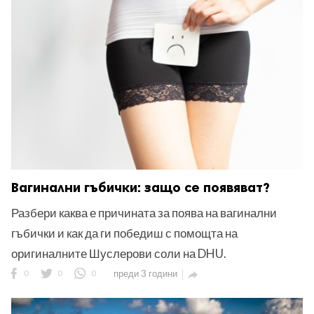
Вагинални гъбички: защо се появяват?
Разбери каква е причината за поява на вагинални
гъбички и как да ги победиш с помощта на
оригиналните Шуслерови соли на DHU.
0
0
0
преди 3 години
