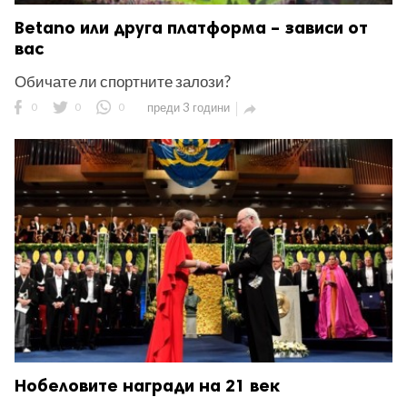
Betano или друга платформа – зависи от
вас
Обичате ли спортните залози?
0
0
0
преди 3 години

Нобеловите награди на 21 век