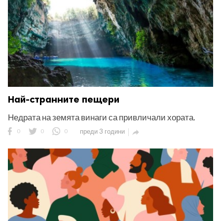
Най-странните пещери
Недрата на земята винаги са привличали хората.
0
0
0
преди 3 години
