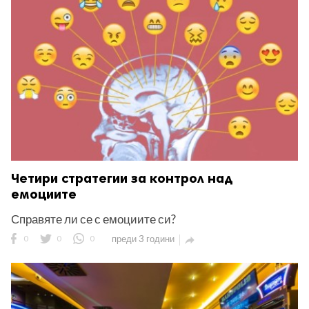
Четири стратегии за контрол над
емоциите
Справяте ли се с емоциите си?
0
0
0
преди 3 години
