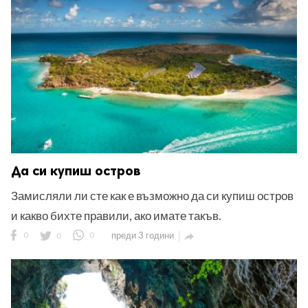
Да си купиш остров
Замисляли ли сте как е възможно да си купиш остров
и какво бихте правили, ако имате такъв.
0
0
0
преди 3 години
