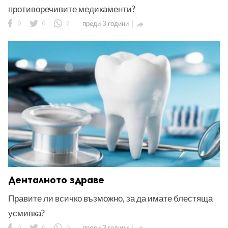
противоречивите медикаменти?
0
0
2
преди 3 години

Денталното здраве
Правите ли всичко възможно, за да имате блестяща
усмивка?
0
0
0
преди 3 години