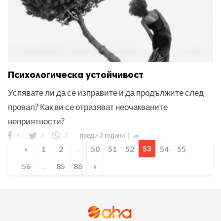
Психологическа устойчивост
Успявате ли да се изправите и да продължите след
провал? Как ви се отразяват неочакваните
неприятности?
0
0
0
преди 3 години

«
1
2
...
50
51
52
53
54
55
56
...
85
86
»