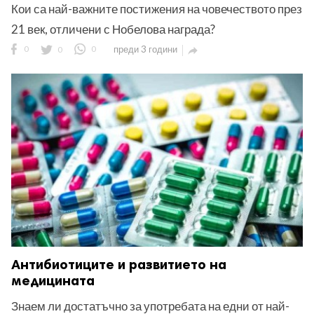
Кои са най-важните постижения на човечеството през
21 век, отличени с Нобелова награда?
0
0
0
преди 3 години

Антибиотиците и развитието на
медицината
Знаем ли достатъчно за употребата на едни от най-