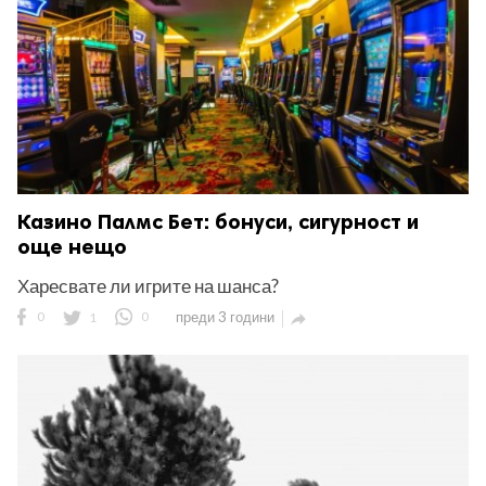
Казино Палмс Бет: бонуси, сигурност и
още нещо
Харесвате ли игрите на шанса?
0
1
0
преди 3 години
