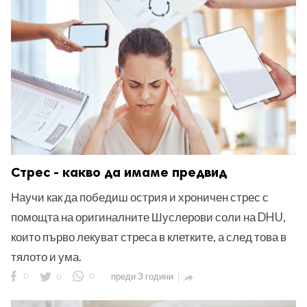
ност
пазени.
Стрес - какво да имаме предвид
Научи как да победиш острия и хроничен стрес с
помощта на оригиналните Шуслерови соли на DHU,
които първо лекуват стреса в клетките, а след това в
тялото и ума.
0
0
0
преди 3 години
