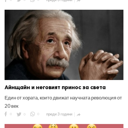

Айнщайн и неговият принос за света
Един от хората, които движат научната революция от
20 век
0
0
0
преди 3 години
