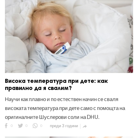
Висока температура при дете: как
правилно да я свалим?
Научи как плавно и по естествен начин се сваля
високата температура при дете само с помощта на
оригиналните Шуслерови соли на DHU.
0
0
0
преди 3 години
