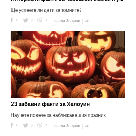
Ще успеете ли да ги запомните?
0
0
0
преди 3 години

23 забавни факти за Хелоуин
Научете повече за наближаващия празник
0
0
0
преди 3 години
