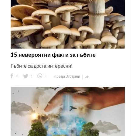
15 невероятни факти за гъбите
Гъбите са доста интересни!
6
1
1
преди 3 години
