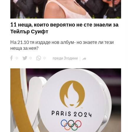
11 неща, които вероятно не сте знаели за
Тейлър Суифт
На 21.10 тя издаде нов албум- но знаете ли тези
неща за нея?
0
0
0
преди 3 години
