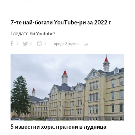
7-те най-богати YouTube-ри за 2022 г
Гледате ли Youtube?
1
0
0
преди 3 години

5 известни хора, пратени в лудница