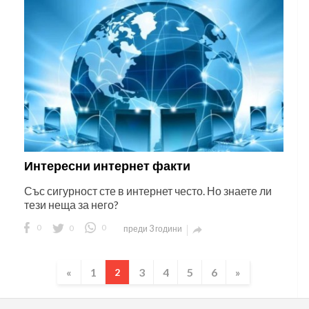
Интересни интернет факти
Със сигурност сте в интернет често. Но знаете ли
тези неща за него?
0
0
0
преди 3 години

«
1
3
4
5
6
»
2