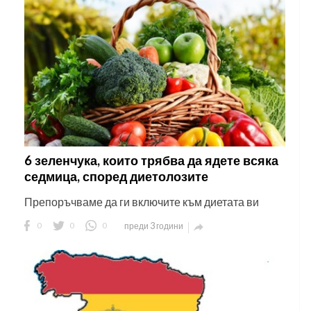
6 зеленчука, които трябва да ядете всяка
седмица, според диетолозите
Препоръчваме да ги включите към диетата ви
0
0
0
преди 3 години
