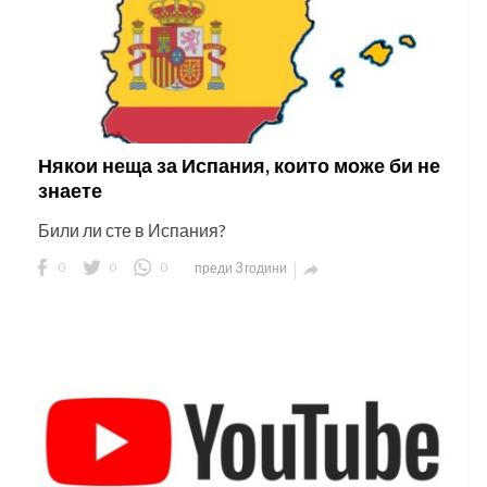
Някои неща за Испания, които може би не
знаете
Били ли сте в Испания?
0
0
0
преди 3 години
