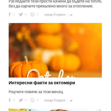
Рагледайте тези прости начини да бъдете на топло,
без да харчите прекалено много за отопление.
0
0
0
преди 3 години

Интересни факти за октомври
Научете повече за този месец
0
0
0
преди 3 години
