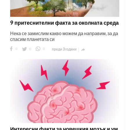
9 притеснителни факта за околната среда
Нека се замислим какво можем да направим, за да
спасим планетата си
0
0
0
преди 3 години

Интересни факти за човешкия мозък и ум