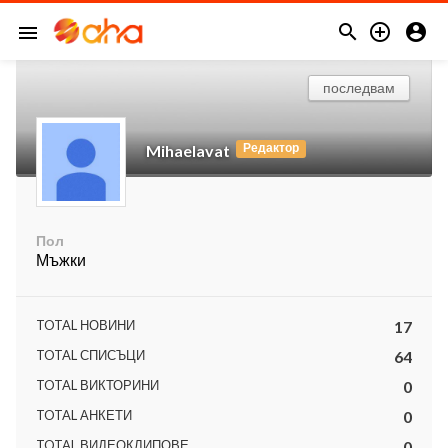



menu
последвам
Редактор
Mihaelavat
Пол
Мъжки
TOTAL НОВИНИ
17
TOTAL СПИСЪЦИ
64
TOTAL ВИКТОРИНИ
0
TOTAL АНКЕТИ
0
TOTAL ВИДЕОКЛИПОВЕ
0