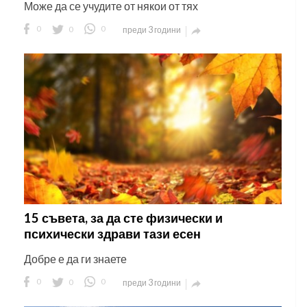
Може да се учудите от някои от тях
0
0
0
преди 3 години

15 съвета, за да сте физически и
психически здрави тази есен
Добре е да ги знаете
0
0
0
преди 3 години
