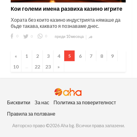
Кои големи имена развиха казино игрите
Хората без които казино индустрията нямаше да
бъде такава, каквато я познаваме днес.
0
0
0
преди 10 месеца

«
1
2
3
4
6
7
8
9
5
10
22
23
»
...
Бисквитки
За нас
Политика за поверителност
Правила за ползване
Авторско право ©2026 Aha bg. Всички права запазени.