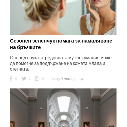
Сезонен зеленчук помага за намаляване
на бръчките
Според науката, редовната му консумация може
да помогне за поддържане на кожата млада и
стегната.
0
0
0
преди 9 месеца
