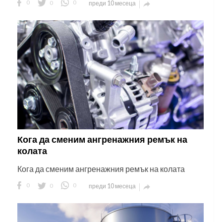
0
0
0
преди 10 месеца

Кога да сменим ангренажния ремък на
колата
Кога да сменим ангренажния ремък на колата
0
0
0
преди 10 месеца
