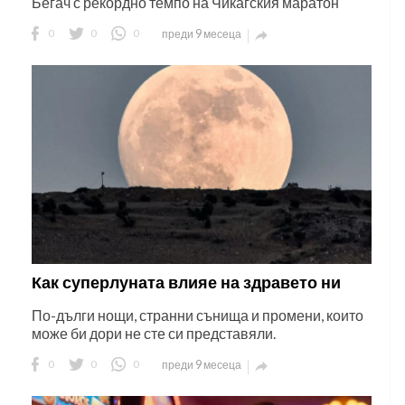
Бегач с рекордно темпо на Чикагския маратон
0
0
0
преди 9 месеца

Как суперлуната влияе на здравето ни
По-дълги нощи, странни сънища и промени, които
може би дори не сте си представяли.
0
0
0
преди 9 месеца
