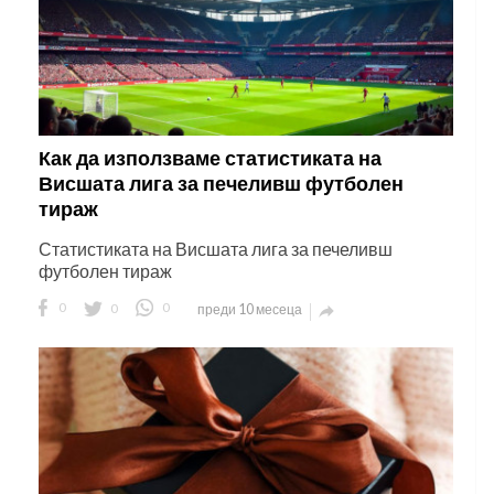
Как да използваме статистиката на
Висшата лига за печеливш футболен
тираж
Статистиката на Висшата лига за печеливш
футболен тираж
0
0
0
преди 10 месеца
