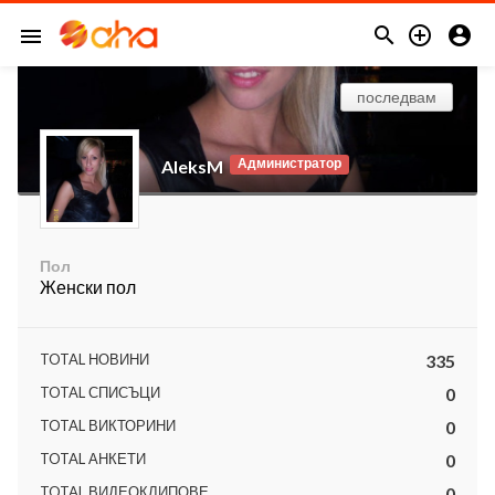



menu
последвам
Администратор
AleksM
Пол
Женски пол
TOTAL НОВИНИ
335
TOTAL СПИСЪЦИ
0
TOTAL ВИКТОРИНИ
0
TOTAL АНКЕТИ
0
TOTAL ВИДЕОКЛИПОВЕ
0