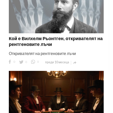
Кой е Вилхелм Рьонтген, откривателят на
рентгеновите лъчи
Откривателят на рентгеновите лъчи
0
0
0
преди 10 месеца
