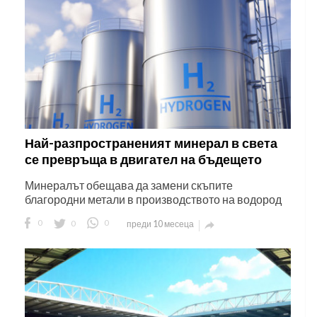
Най-разпространеният минерал в света
се превръща в двигател на бъдещето
Минералът обещава да замени скъпите
благородни метали в производството на водород
0
0
0
преди 10 месеца
