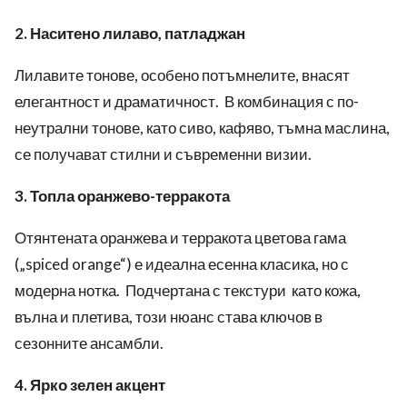
2. Наситено лилаво, патладжан
Лилавите тонове, особено потъмнелите, внасят
елегантност и драматичност. В комбинация с по-
неутрални тонове, като сиво, кафяво, тъмна маслина,
се получават стилни и съвременни визии.
3. Топла оранжево-терракота
Отянтената оранжева и терракота цветова гама
(„spiced orange“) е идеална есенна класика, но с
модерна нотка. Подчертана с текстури като кожа,
вълна и плетива, този нюанс става ключов в
сезонните ансамбли.
4. Ярко зелен акцент