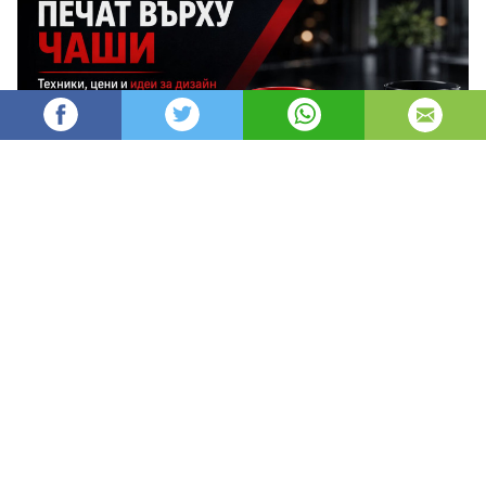
AleksM
545
Администратор
изгледи
публикувано на
преди 2 месеца
—
актуализиран на
преди 1 час
Печатът върху чаши е един от най-
ефективните и дълготрайни начини за
брандиране, защото превръща ежедневен
предмет в постоянен носител на твоята марка.