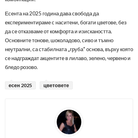
Есента на 2025 година дава свобода да
експериментираме с наситени, богати цветове, без
да се отказваме от комфорта и изискаността.
Основните тонове, шоколадово, сиво и тъмно
неутрални, са стабилната „груба“ основа, върху която
се надграждат акцентите в лилаво, зелено, червено и
бледо розово.
есен 2025
цветовете