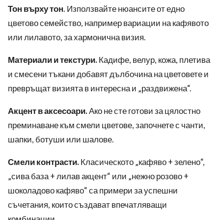
Тон върху тон
. Използвайте нюансите от едно
цветово семейство, например вариации на кафявото
или лилавото, за хармонична визия.
Материали и текстури.
Кадифе, велур, кожа, плетива
и смесени тъкани добавят дълбочина на цветовете и
превръщат визията в интересна и „раздвижена“.
Акцент в аксесоари.
Ако не сте готови за цялостно
преминаване към смели цветове, започнете с чанти,
шапки, ботуши или шалове.
Смели контрасти.
Класическото „кафяво + зелено“,
„сива база + лилав акцент“ или „нежно розово +
шоколадово кафяво“ са примери за успешни
съчетания, които създават впечатляващи
комбинации.