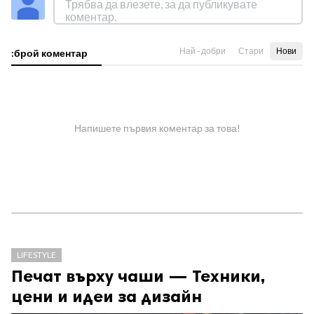
Най - добри
Стари
Нови
:брой коментар
Напишете първия коментар за това!
LIFESTYLE
Печат върху чаши — Техники,
цени и идеи за дизайн