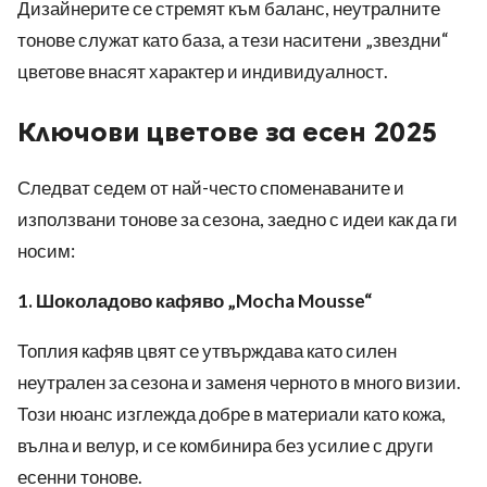
Дизайнерите се стремят към баланс, неутралните
тонове служат като база, а тези наситени „звездни“
цветове внасят характер и индивидуалност.
Ключови цветове за есен 2025
Следват седем от най-често споменаваните и
използвани тонове за сезона, заедно с идеи как да ги
носим:
1. Шоколадово кафяво „Mocha Mousse“
Топлия кафяв цвят се утвърждава като силен
неутрален за сезона и заменя черното в много визии.
Този нюанс изглежда добре в материали като кожа,
вълна и велур, и се комбинира без усилие с други
есенни тонове.