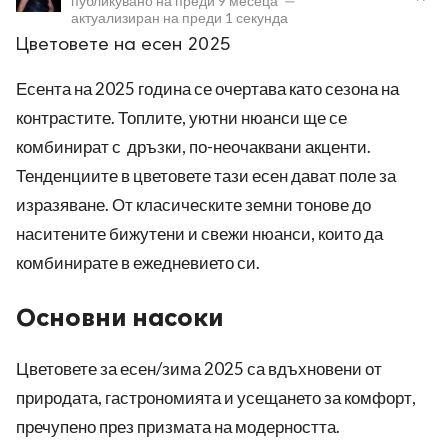
публикувано на
преди 9 месеца
—
актуализиран на
преди 1 секунда
Цветовете на есен 2025
Есента на 2025 година се очертава като сезона на
контрастите. Топлите, уютни нюанси ще се
комбинират с дръзки, по-неочаквани акценти.
ност
Тенденциите в цветовете тази есен дават поле за
пазени.
изразяване. От класическите земни тонове до
наситените бижутени и свежи нюанси, които да
комбинирате в ежедневието си.
Основни насоки
Цветовете за есен/зима 2025 са вдъхновени от
природата, гастрономията и усещането за комфорт,
пречупено през призмата на модерността.