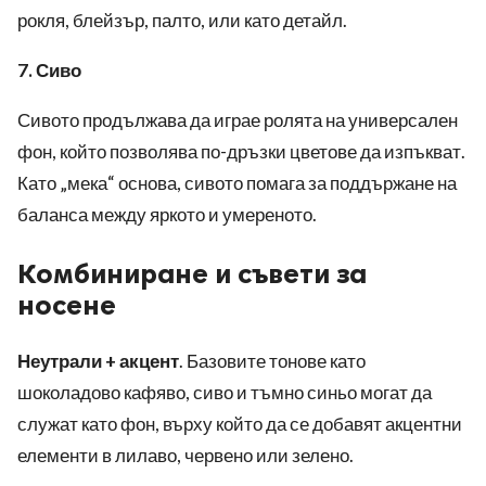
рокля, блейзър, палто, или като детайл.
7. Сиво
Сивото продължава да играе ролята на универсален
фон, който позволява по-дръзки цветове да изпъкват.
Като „мека“ основа, сивото помага за поддържане на
баланса между яркото и умереното.
Комбиниране и съвети за
носене
Неутрали + акцент
. Базовите тонове като
шоколадово кафяво, сиво и тъмно синьо могат да
служат като фон, върху който да се добавят акцентни
елементи в лилаво, червено или зелено.