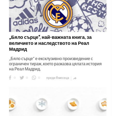
„Бяло сърце“, най-важната книга, за
величието и наследството на Реал
Мадрид
„Бяло сърце“ е ексклузивно произведение с
ограничен тираж, което разказва цялата история
на Реал Мадрид.
0
0
0
преди 8 месеца
