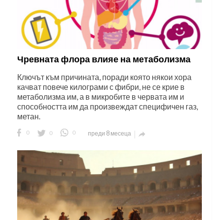
Чревната флора влияе на метаболизма
Ключът към причината, поради която някои хора
качват повече килограми с фибри, не се крие в
метаболизма им, а в микробите в червата им и
способността им да произвеждат специфичен газ,
метан.
0
0
0
преди 8 месеца
