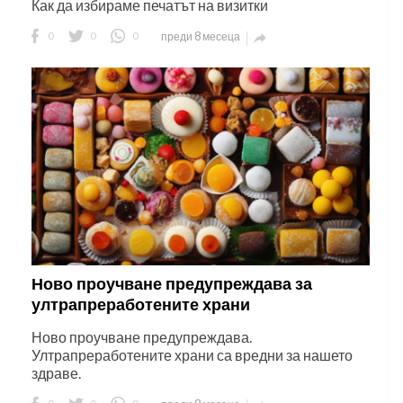
Как да избираме печатът на визитки
0
0
0
преди 8 месеца

Ново проучване предупреждава за
ултрапреработените храни
Ново проучване предупреждава.
Ултрапреработените храни са вредни за нашето
здраве.