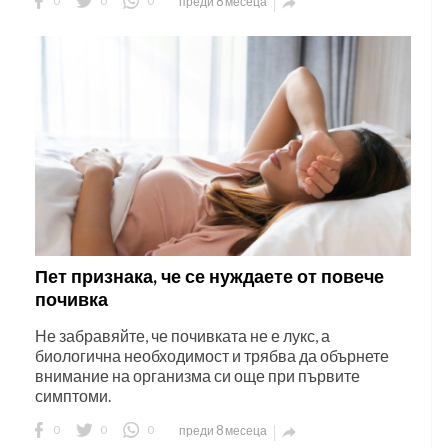
0
0
0
преди 8 месеца

Пет признака, че се нуждаете от повече
почивка
Не забравяйте, че почивката не е лукс, а
биологична необходимост и трябва да обърнете
внимание на организма си още при първите
симптоми.
0
0
0
преди 8 месеца
