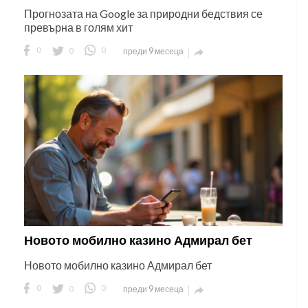
Прогнозата на Google за природни бедствия се
превърна в голям хит
0
0
0
преди 9 месеца

Новото мобилно казино Адмирал бет
Новото мобилно казино Адмирал бет
0
0
0
преди 9 месеца
