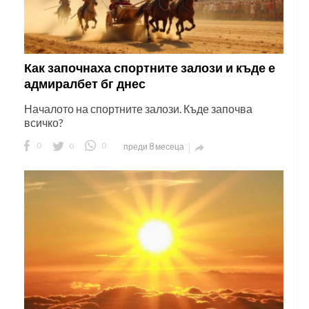
Как започнаха спортните залози и къде е
адмиралбет бг днес
Началото на спортните залози. Къде започва
всичко?
0
0
0
преди 8 месеца
