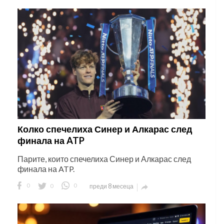
Колко спечелиха Синер и Алкарас след
финала на ATP
Парите, които спечелиха Синер и Алкарас след
финала на ATP.
0
0
0
преди 8 месеца
