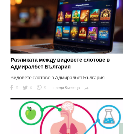
Разликата между видовете слотове в
Адмиралбет България
Видовете слотове в Адмиралбет България.
0
0
0
преди 8 месеца
