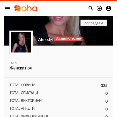



menu
последвам
Администратор
AleksM
Пол
Женски пол
TOTAL НОВИНИ
335
TOTAL СПИСЪЦИ
0
TOTAL ВИКТОРИНИ
0
TOTAL АНКЕТИ
0
TOTAL ВИДЕОКЛИПОВЕ
0