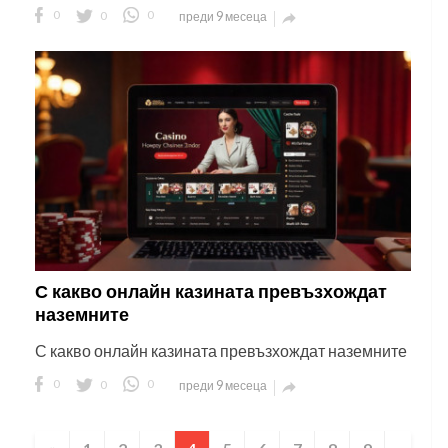
0
0
0
преди 9 месеца

С какво онлайн казината превъзхождат
наземните
С какво онлайн казината превъзхождат наземните
0
0
0
преди 9 месеца
