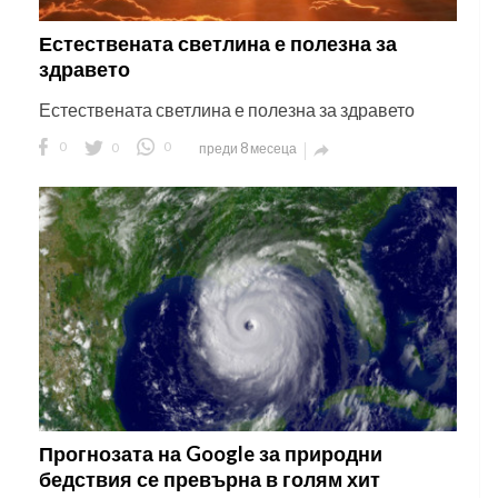
Естествената светлина е полезна за
здравето
Естествената светлина е полезна за здравето
0
0
0
преди 8 месеца

Прогнозата на Google за природни
бедствия се превърна в голям хит