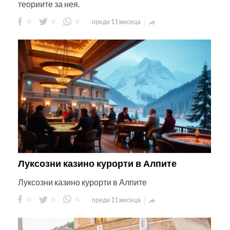
теориите за нея.
0
0
0
преди 11 месеца

Луксозни казино курорти в Алпите
Луксозни казино курорти в Алпите
0
0
0
преди 11 месеца
