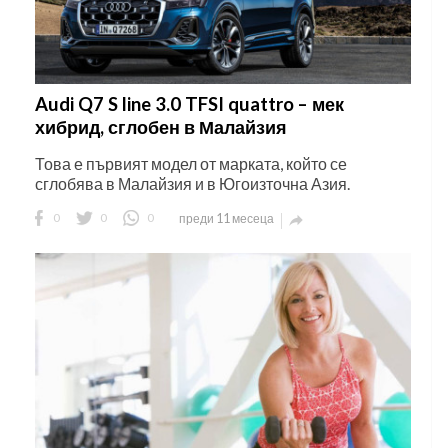
Audi Q7 S line 3.0 TFSI quattro – мек
хибрид, сглобен в Малайзия
Това е първият модел от марката, който се
сглобява в Малайзия и в Югоизточна Азия.
0
0
0
преди 11 месеца
