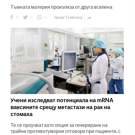
Тъмната материя произлиза от друга вселена
0
0
0
преди 11 месеца

Учени изследват потенциала на mRNA
ваксините срещу метастази на рак на
стомаха
Те се проучват като опция за генериране на
трайни противотуморни отговори при пациенти, с