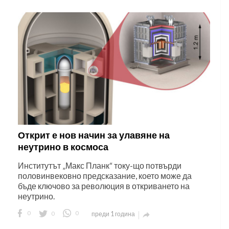
Открит е нов начин за улавяне на
неутрино в космоса
Институтът „Макс Планк“ току-що потвърди
половинвековно предсказание, което може да
бъде ключово за революция в откриването на
неутрино.
0
0
0
преди 1 година
