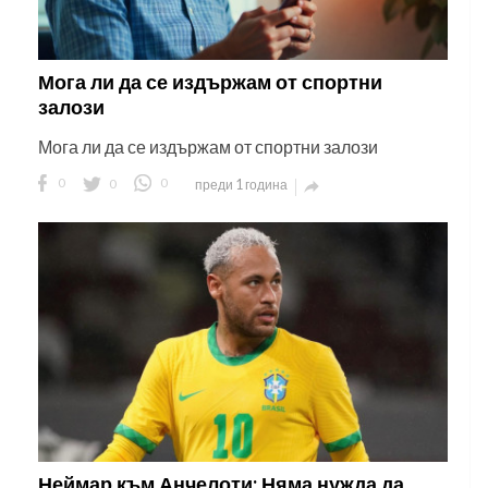
Мога ли да се издържам от спортни
залози
Мога ли да се издържам от спортни залози
0
0
0
преди 1 година

Неймар към Анчелоти: Няма нужда да