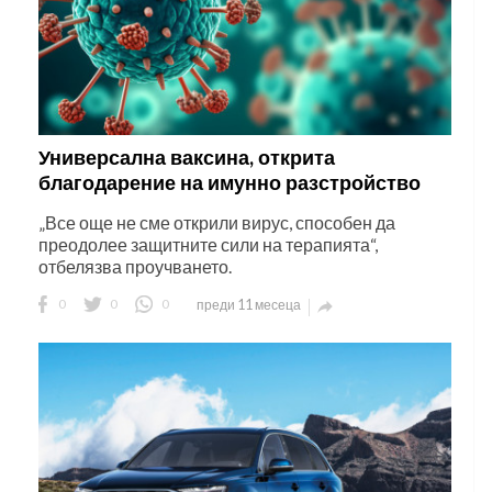
Универсална ваксина, открита
благодарение на имунно разстройство
„Все още не сме открили вирус, способен да
преодолее защитните сили на терапията“,
отбелязва проучването.
0
0
0
преди 11 месеца
