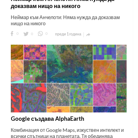
доказвам нищо на никого
Неймар към Анчелоти: Няма нужда да доказвам
нищо на никого
0
0
0
преди 1 година

Google създава AlphaEarth
Комбинация от Google Maps, изкуствен интелект и
всички спътници на планетата. Тя обединява