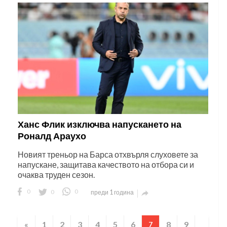
Ханс Флик изключва напускането на
Роналд Араухо
Новият треньор на Барса отхвърля слуховете за
напускане, защитава качеството на отбора си и
очаква труден сезон.
0
0
0
преди 1 година

«
1
2
3
4
5
6
8
9
7