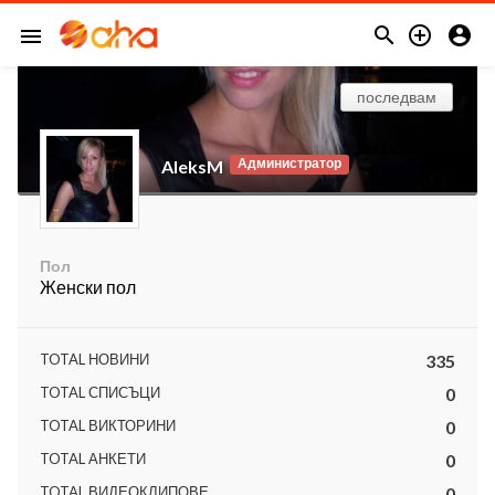



menu
последвам
Администратор
AleksM
Пол
Женски пол
TOTAL НОВИНИ
335
TOTAL СПИСЪЦИ
0
TOTAL ВИКТОРИНИ
0
TOTAL АНКЕТИ
0
TOTAL ВИДЕОКЛИПОВЕ
0