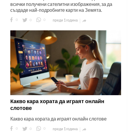
всички получени сателитни изображения, за да
създаде най-подробните карти на Земята.
0
0
0
преди 1 година

Какво кара хората да играят онлайн
слотове
Какво кара хората да играят онлайн слотове
0
0
0
преди 1 година
