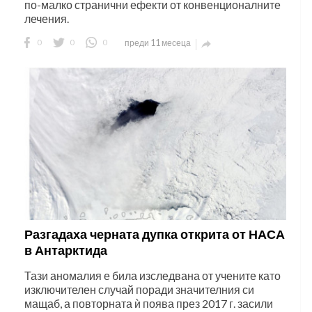
по-малко странични ефекти от конвенционалните
лечения.
0
0
0
преди 11 месеца

Разгадаха черната дупка открита от НАСА
в Антарктида
Тази аномалия е била изследвана от учените като
изключителен случай поради значителния си
мащаб, а повторната ѝ поява през 2017 г. засили