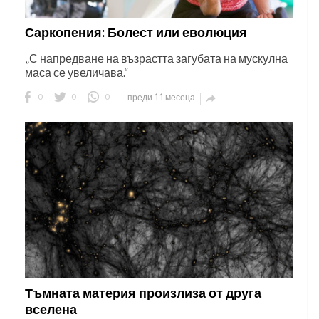
Саркопения: Болест или еволюция
„С напредване на възрастта загубата на мускулна
маса се увеличава.“
0
0
0
преди 11 месеца

Тъмната материя произлиза от друга
вселена