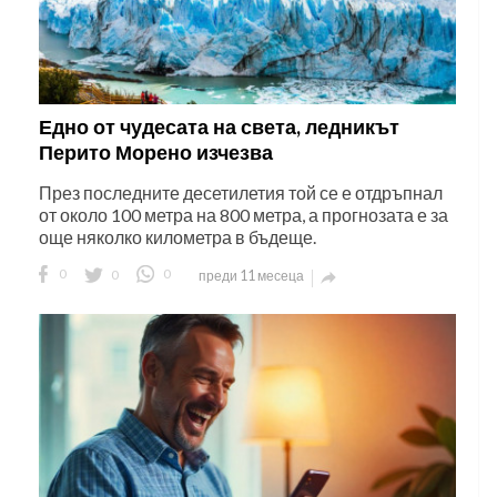
Едно от чудесата на света, ледникът
Перито Морено изчезва
През последните десетилетия той се е отдръпнал
от около 100 метра на 800 метра, а прогнозата е за
още няколко километра в бъдеще.
0
0
0
преди 11 месеца
