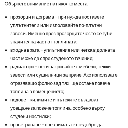
Обърнете внимание на няколко места:
прозорци и дограма – при нужда поставете
уплътнители или използвайте по-плътни
завеси. Именно през прозорците често се губи
значителна част от топлината;
входна врата – уплътнение или четка в долната
част може да спре студеното течение;
радиатори – не ги закривайте с мебели, тежки
завеси или сушилници за пране. Ако използвате
отразяващо фолио зад тях, ще остане повече
топлина в помещението;
подове – килимите и пътеките създават
усещане за повече топлина, особено върху
студени настилки;
проветряване – през зимата е по-добре да