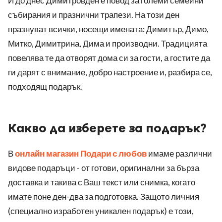
И до днес Димитровден е повод за големи семейни
събирания и празнични трапези. На този ден
празнуват всички, носещи имената: Димитър, Димо,
Митко, Димитрина, Дима и производни. Традицията
повелява те да отворят дома си за гости, а гостите да
ги дарят с внимание, добро настроение и, разбира се,
подходящ подарък.
Какво да изберете за подарък?
В
онлайн магазин Подари с любов
имаме различни
видове подаръци - от готови, оригинални за бърза
доставка и такива с Ваш текст или снимка, когато
имате поне ден-два за подготовка. Защото личния
(специално изработен уникален подарък) е този,