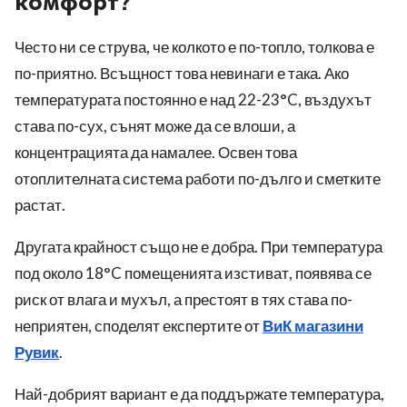
комфорт?
Често ни се струва, че колкото е по-топло, толкова е
по-приятно. Всъщност това невинаги е така. Ако
температурата постоянно е над 22-23°C, въздухът
става по-сух, сънят може да се влоши, а
концентрацията да намалее. Освен това
отоплителната система работи по-дълго и сметките
растат.
Другата крайност също не е добра. При температура
под около 18°C помещенията изстиват, появява се
риск от влага и мухъл, а престоят в тях става по-
неприятен, споделят експертите от
ВиК магазини
Рувик
.
Най-добрият вариант е да поддържате температура,