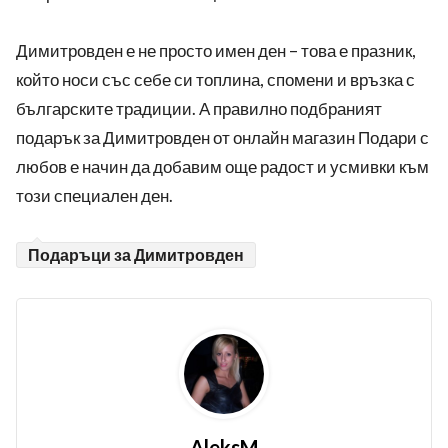
Димитровден е не просто имен ден – това е празник,
който носи със себе си топлина, спомени и връзка с
българските традиции. А правилно подбраният
подарък за Димитровден от онлайн магазин Подари с
любов е начин да добавим още радост и усмивки към
този специален ден.
Подаръци за Димитровден
AleksM