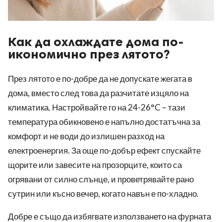
Как да охлаждате дома по-
икономично през лятото?
През лятото е по-добре да не допускате жегата в
дома, вместо след това да разчитате изцяло на
климатика. Настройвайте го на 24-26°C – тази
температура обикновено е напълно достатъчна за
комфорт и не води до излишен разход на
електроенергия. За още по-добър ефект спускайте
щорите или завесите на прозорците, които са
огрявани от силно слънце, и проветрявайте рано
сутрин или късно вечер, когато навън е по-хладно.
Добре е също да избягвате използването на фурната