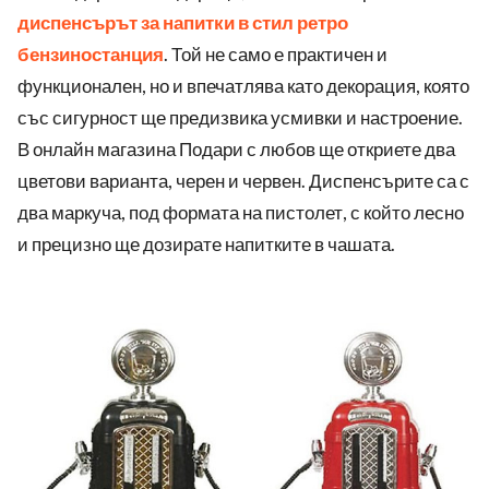
диспенсърът за напитки в стил ретро
бензиностанция
. Той не само е практичен и
функционален, но и впечатлява като декорация, която
със сигурност ще предизвика усмивки и настроение.
В онлайн магазина Подари с любов ще откриете два
цветови варианта, черен и червен. Диспенсърите са с
два маркуча, под формата на пистолет, с който лесно
и прецизно ще дозирате напитките в чашата.