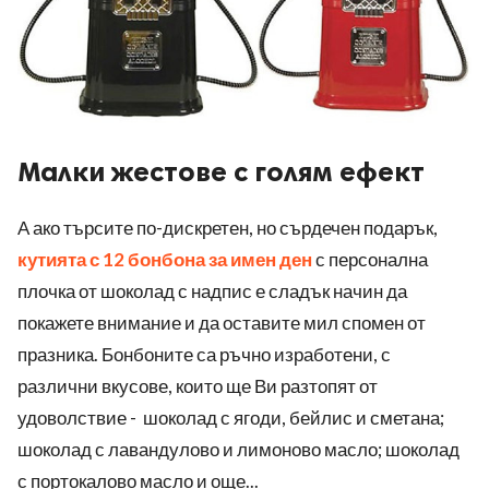
Малки жестове с голям ефект
А ако търсите по-дискретен, но сърдечен подарък,
кутията с 12 бонбона за имен ден
с персонална
плочка от шоколад с надпис е сладък начин да
покажете внимание и да оставите мил спомен от
празника. Бонбоните са ръчно изработени, с
различни вкусове, които ще Ви разтопят от
удоволствие - шоколад с ягоди, бейлис и сметана;
шоколад с лавандулово и лимоново масло; шоколад
с портокалово масло и още...