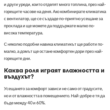
и други уреди, които отделят много топлина, през най-
горещите часове на деня. Ако комбинирате климатика
с вентилатор, ще се създаде по-приятно усещане за
прохлада и ще можете да поддържате малко по-
висока температура.
С няколко подобни навика климатикът ще работи по-
малко, а домът ще остане комфортен дори през най-
горещите дни.
Каква роля играят влажността и
въздухът?
Усещането за комфорт зависи не само от градусите,
но и от влажността в помещението. Най-добре е тя да
бъде между 40 и 60%.