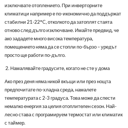
изключвате отоплението. При инверторните
климатици например е по-икономично да поддържат
стабилни 21-22°C, отколкото да затоплят стаята
отново след дълго изключване. Имайте предвид, че
ако зададете много висока температура,
помещението няма да се стопли по-бързо – уредът
просто ще работи по-дълго.
Намалявайте градусите, когато не сте у дома
Ако през деня няма никой вкъщи или през нощта
предпочитате по-хладна среда, намалете
температурата с 2-3 градуса. Това може да спести
немалко енергия за целия отоплителен сезон. Най-
лесно става с програмируем термостат или климатик
с таймер.