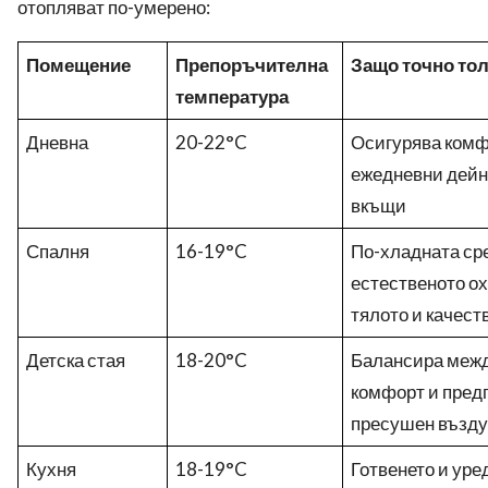
отопляват по-умерено:
Помещение
Препоръчителна
Защо точно то
температура
Дневна
20-22°C
Осигурява комф
ежедневни дейно
вкъщи
Спалня
16-19°C
По-хладната ср
естественото о
тялото и качест
Детска стая
18-20°C
Балансира межд
комфорт и пред
пресушен възду
Кухня
18-19°C
Готвенето и уре