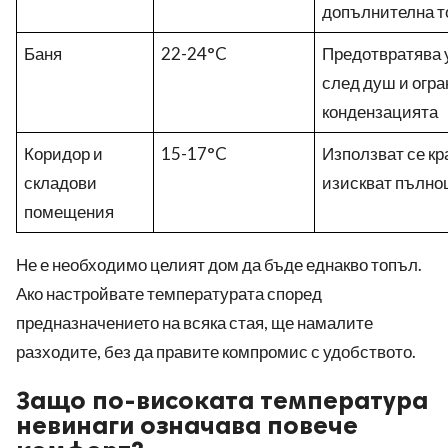
допълнителна т
Баня
22-24°C
Предотвратява 
след душ и огр
кондензацията
Коридор и
15-17°C
Използват се кр
складови
изискват пълно
помещения
Не е необходимо целият дом да бъде еднакво топъл.
Ако настройвате температурата според
предназначението на всяка стая, ще намалите
разходите, без да правите компромис с удобството.
Защо по-високата температура
невинаги означава повече