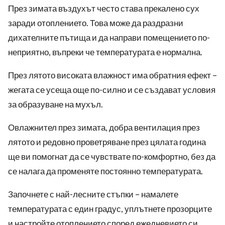
През зимата въздухът често става прекалено сух
заради отоплението. Това може да раздразни
дихателните пътища и да направи помещението по-
неприятно, въпреки че температурата е нормална.
През лятото високата влажност има обратния ефект –
жегата се усеща още по-силно и се създават условия
за образуване на мухъл.
Овлажнител през зимата, добра вентилация през
лятото и редовно проветряване през цялата година
ще ви помогнат да се чувствате по-комфортно, без да
се налага да променяте постоянно температурата.
Започнете с най-лесните стъпки – намалете
температурата с един градус, уплътнете прозорците
и настройте отоплението според ежедневието си.