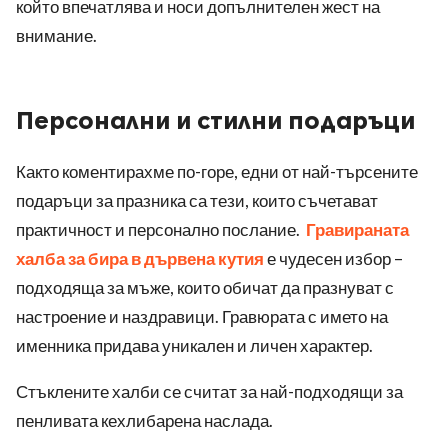
който впечатлява и носи допълнителен жест на
внимание.
Персонални и стилни подаръци
Както коментирахме по-горе, едни от най-търсените
подаръци за празника са тези, които съчетават
практичност и персонално послание.
Гравираната
халба за бира в дървена кутия
е чудесен избор –
подходяща за мъже, които обичат да празнуват с
настроение и наздравици. Гравюрата с името на
именника придава уникален и личен характер.
Стъклените халби се считат за най-подходящи за
пенливата кехлибарена наслада.