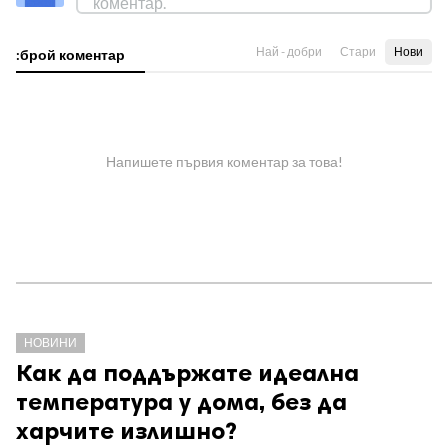
Най - добри
Стари
Нови
:брой коментар
Напишете първия коментар за това!
НОВИНИ
Как да поддържате идеална
температура у дома, без да
харчите излишно?