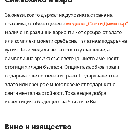
За онези, които държат на духовната страна на
празника, особено ценен е
медала „Свети Димитър“
.
Наличен в различни варианти - от сребро, от злато
или комплект монети сребърна + златна в подаръчна
кутия. Тези медали не са просто украшение, а
символична връзка със светеца, чието име носят
стотици хиляди българи. Опцията за обков прави
подаръка още по-ценен и траен. Подаряването на
злато или сребро е много повече от подарък със
сантиментална стойност. Това е една добра
инвестиция в бъдещето на близките Ви.
Вино и изящество