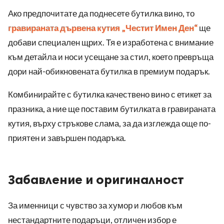
Ако предпочитате да поднесете бутилка вино, то
гравираната дървена кутия „Честит Имен Ден“
ще
добави специален щрих. Тя е изработена с внимание
към детайла и носи усещане за стил, което превръща
дори най-обикновената бутилка в премиум подарък.
Комбинирайте с бутилка качествено вино с етикет за
празника, а ние ще поставим бутилката в гравираната
кутия, върху стръкове слама, за да изглежда още по-
приятен и завършен подаръка.
Забавление и оригиналност
За именници с чувство за хумор и любов към
нестандартните подаръци, отличен избор е