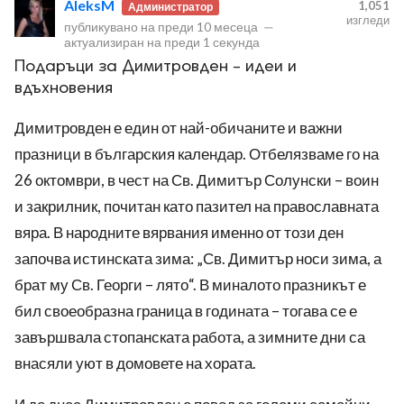
AleksM
1,051
Администратор
изгледи
публикувано на
преди 10 месеца
—
актуализиран на
преди 1 секунда
Подаръци за Димитровден – идеи и
вдъхновения
Димитровден е един от най-обичаните и важни
ност
празници в българския календар. Отбелязваме го на
пазени.
26 октомври, в чест на Св. Димитър Солунски – воин
и закрилник, почитан като пазител на православната
вяра. В народните вярвания именно от този ден
започва истинската зима: „Св. Димитър носи зима, а
брат му Св. Георги – лято“. В миналото празникът е
бил своеобразна граница в годината – тогава се е
завършвала стопанската работа, а зимните дни са
внасяли уют в домовете на хората.