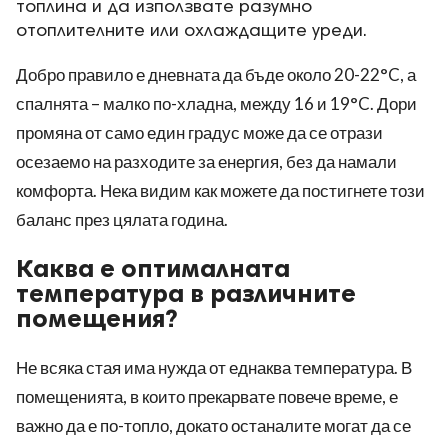
топлина и да използвате разумно
отоплителните или охлаждащите уреди.
Добро правило е дневната да бъде около 20-22°C, а
спалнята – малко по-хладна, между 16 и 19°C. Дори
промяна от само един градус може да се отрази
осезаемо на разходите за енергия, без да намали
комфорта. Нека видим как можете да постигнете този
баланс през цялата година.
Каква е оптималната
температура в различните
помещения?
Не всяка стая има нужда от еднаква температура. В
помещенията, в които прекарвате повече време, е
важно да е по-топло, докато останалите могат да се