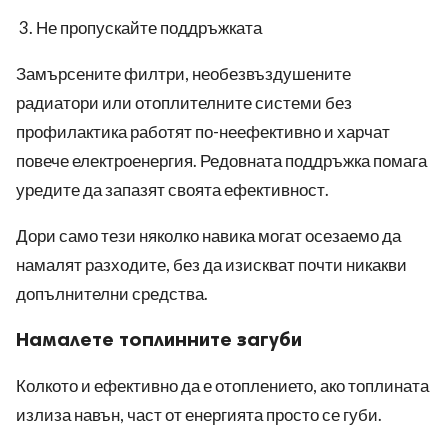
Не пропускайте поддръжката
Замърсените филтри, необезвъздушените
радиатори или отоплителните системи без
профилактика работят по-неефективно и харчат
повече електроенергия. Редовната поддръжка помага
уредите да запазят своята ефективност.
Дори само тези няколко навика могат осезаемо да
намалят разходите, без да изискват почти никакви
допълнителни средства.
Намалете топлинните загуби
Колкото и ефективно да е отоплението, ако топлината
излиза навън, част от енергията просто се губи.