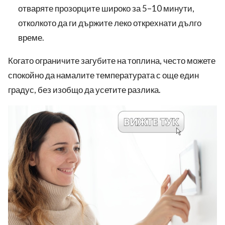
отваряте прозорците широко за 5–10 минути,
отколкото да ги държите леко открехнати дълго
време.
Когато ограничите загубите на топлина, често можете
спокойно да намалите температурата с още един
градус, без изобщо да усетите разлика.