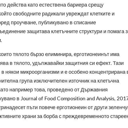
ято действа като естествена бариера срещу
 който свободните радикали увреждат клетките и
оред проучване, публикувано в списание
 съединение защитава клетъчните структури и помага 
.
 които тялото бързо елиминира, ерготионеинът има
ява в тялото, удължавайки защитния си ефект. Тази
 в някои микроорганизми и е особено концентрирана 
анителна група изключителен източник на клетъчна
ато например това, проведено от Държавния
вано в Journal of Food Composition and Analysis, 2017
тринадесет пъти повече ерготионеин от други зеленчу
ективните храни за борба с преждевременното старее