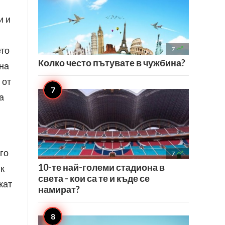
и и

ето
7
Колко често пътувате в чужбина?
 на
 от
а
го

7
10-те най-големи стадиона в
ик
света - кои са те и къде се
жат
намират?