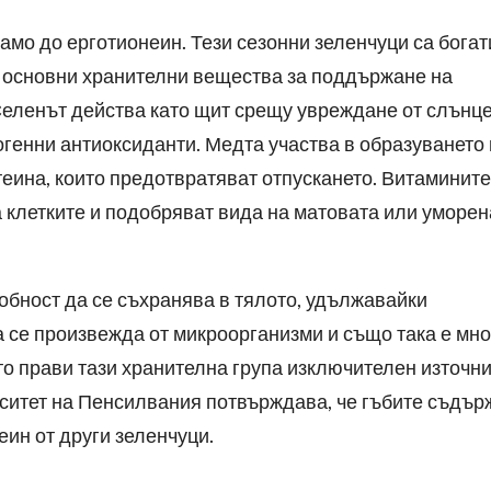
амо до ерготионеин. Тези сезонни зеленчуци са богат
В, основни хранителни вещества за поддържане на
 Селенът действа като щит срещу увреждане от слънц
генни антиоксиданти. Медта участва в образуването
теина, които предотвратяват отпускането. Витамините
 клетките и подобряват вида на матовата или уморен
обност да се съхранява в тялото, удължавайки
 се произвежда от микроорганизми и също така е мно
то прави тази хранителна група изключителен източн
ситет на Пенсилвания потвърждава, че гъбите съдър
еин от други зеленчуци.