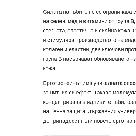
Силата на гъбите не се ограничава с
на селен, мед и витамини от група 
стегната, еластична и сияйна кожа.
и стимулира производството на ендо
колаген и еластин, два ключови про
група В насърчават обновяването на
кожа.
Ерготионеинът има уникалната спос
защитния си ефект. Такава молекула
концентрирана в ядливите гъби, кое
на ценна защита. Държавния универ
до тринадесет пъти повече ерготион