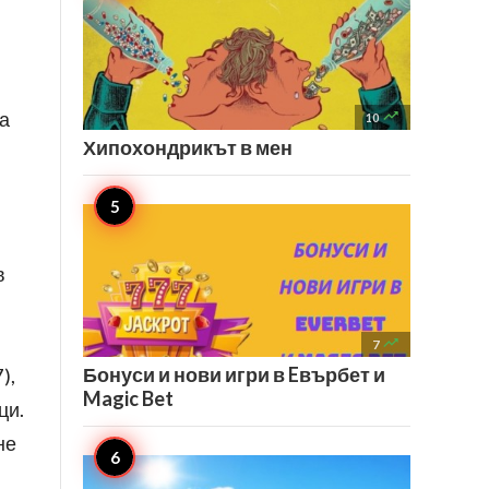
за

10
Хипохондрикът в мен
в

7
Бонуси и нови игри в Eвърбет и
),
Magic Bet
ци.
не