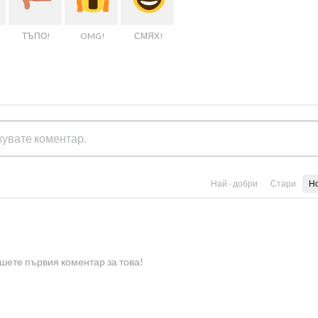
ТЪПО!
OMG!
СМЯХ!
Най - добри
Стари
Н
шете първия коментар за това!