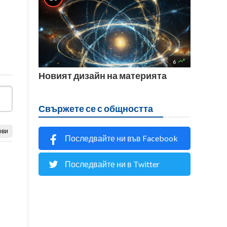

6
Новият дизайн на материята
Свържете се с общността
ови
Последвайте ни във Facebook
Последвайте ни в Twitter