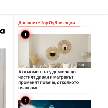
Днешните Top
Публикации
на

193
Аха моментът у дома: защо
чистият диван и матракът
променят повече, отколкото
очакваме