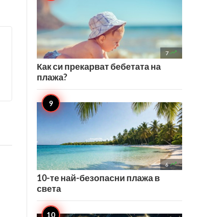

7
Как си прекарват бебетата на
плажа?

6
10-те най-безопасни плажа в
света