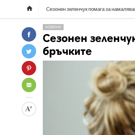

Сезонен зеленчук помага за намалява
НОВИНИ
Сезонен зеленчу
бръчките