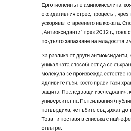
Ерготионеинът е аминокиселина, ко
оксидативния стрес, процесът, чрез
ускоряват стареенето на кожата. Сп
„Антиоксиданти“ през 2012 г., това
по-дълго запазване на младостта им
За разлика от други антиоксиданти,
уникалната способност да се съхран
молекула се произвежда естествено
ядливите гъби, което прави тази хр
защита. Последващи изследвания, к
университет на Пенсилвания (публику
потвърдиха, че гъбите съдържат до 
Това ги поставя в списъка с най-еф
отвътре.