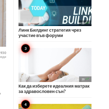

31
Линк Билдинг стратегия чрез
участие във форуми
930
леди

20
Как да изберете идеалния матрак
за здравословен сън?
о