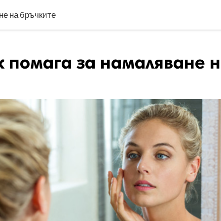
не на бръчките
к помага за намаляване 