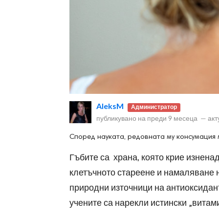
ност
пазени.
AleksM
Администратор
публикувано на
преди 9 месеца
—
акт
Според науката, редовната му консумация 
Гъбите са храна, която крие изнена
клетъчното стареене и намаляване н
природни източници на антиоксидант
учените са нарекли истински „витам