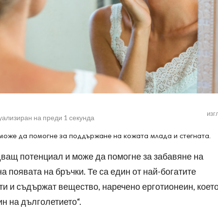
изг
уализиран на
преди 1 секунда
може да помогне за поддържане на кожата млада и стегната.
дващ потенциал и може да помогне за забавяне на
а появата на бръчки. Те са един от най-богатите
и и съдържат вещество, наречено ерготионеин, коет
ин на дълголетието“.