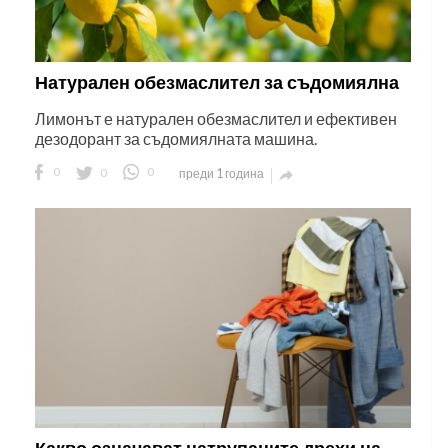
Натурален обезмаслител за съдомиялна
Лимонът е натурален обезмаслител и ефективен
дезодорант за съдомиялната машина.
0
0
0
преди 1 година

Какво означават натрупаните дрехи на