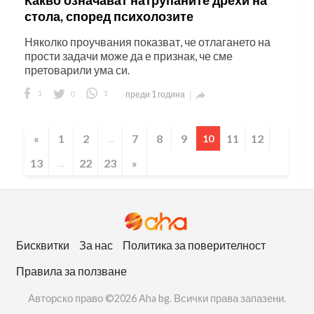
стола, според психолозите
Няколко проучвания показват, че отлагането на
прости задачи може да е признак, че сме
претоварили ума си.
1
0
1
преди 1 година

«
1
2
7
8
9
11
12
...
10
13
22
23
»
...
Бисквитки
За нас
Политика за поверителност
Правила за ползване
Авторско право ©2026 Aha bg. Всички права запазени.