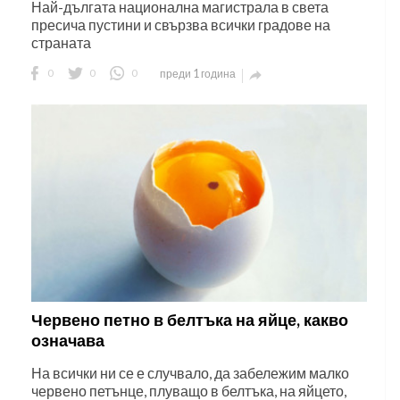
Най-дългата национална магистрала в света
пресича пустини и свързва всички градове на
страната
0
0
0
преди 1 година

Червено петно в белтъка на яйце, какво
означава
На всички ни се е случвало, да забележим малко
червено петънце, плуващо в белтъка, на яйцето,