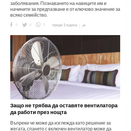
заболявания. Познаването на навиците им и
начините за предпазване е от ключово значение за
всяко семейство.
0
0
0
преди 1 година

Защо не трябва да оставяте вентилатора
да работи през нощта
Въпреки че може да изглежда като решение за
жегата, спането с включен вентилатор може да