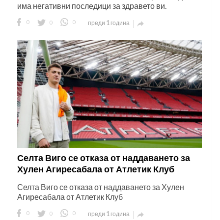
има негативни последици за здравето ви.
0
0
0
преди 1 година

Селта Виго се отказа от наддаването за
Хулен Агиресабала от Атлетик Клуб
Селта Виго се отказа от наддаването за Хулен
Агиресабала от Атлетик Клуб
0
0
0
преди 1 година
