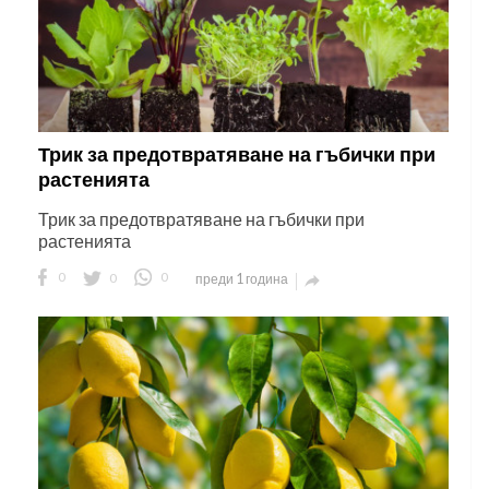
Трик за предотвратяване на гъбички при
растенията
Трик за предотвратяване на гъбички при
растенията
0
0
0
преди 1 година
