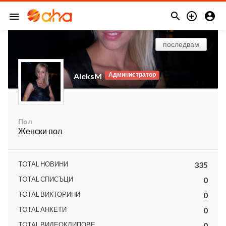



menu
последвам
Администратор
AleksM
Пол
Женски пол
TOTAL НОВИНИ
335
TOTAL СПИСЪЦИ
0
TOTAL ВИКТОРИНИ
0
TOTAL АНКЕТИ
0
TOTAL ВИДЕОКЛИПОВЕ
0