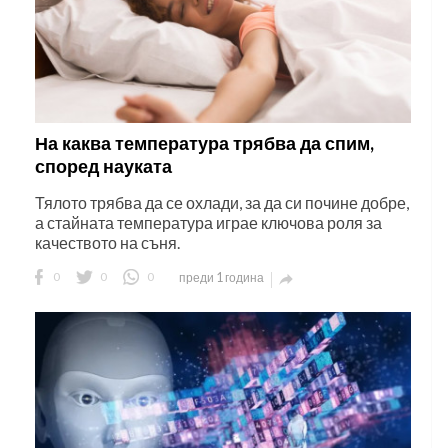
На каква температура трябва да спим,
според науката
Тялото трябва да се охлади, за да си почине добре,
а стайната температура играе ключова роля за
качеството на съня.
0
0
0
преди 1 година
