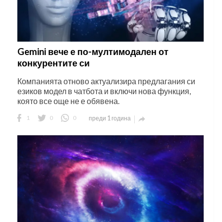
Gemini вече е по-мултимодален от
конкурентите си
Компанията отново актуализира предлагания си
езиков модел в чатбота и включи нова функция,
която все още не е обявена.
1
0
0
преди 1 година
