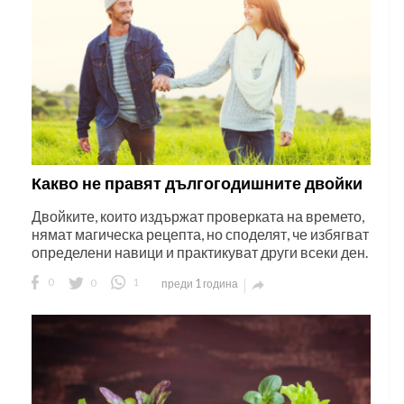
Какво не правят дългогодишните двойки
Двойките, които издържат проверката на времето,
нямат магическа рецепта, но споделят, че избягват
определени навици и практикуват други всеки ден.
0
0
1
преди 1 година
