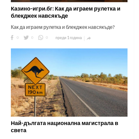
Казино-игри.бг: Как да играем рулетка и
блекджек навсякъде
Как да играем рулетка и блекджек навсякъде?
0
0
0
преди 1 година

Най-дългата национална магистрала в
света