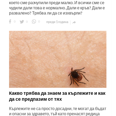
което сме разчупили преди малко. И всички сме се
чудили дали това е нормално. Дали е кръв? Дали е
развалено? Трябва ли да се изхвърли?
0
0
0
преди 1 година

Какво трябва да знаем за кърлежите и как
да се предпазим от тях
Кърлежите не са просто досадни, те могат да бъдат
и опасни за здравето, тъй като пренасят редица