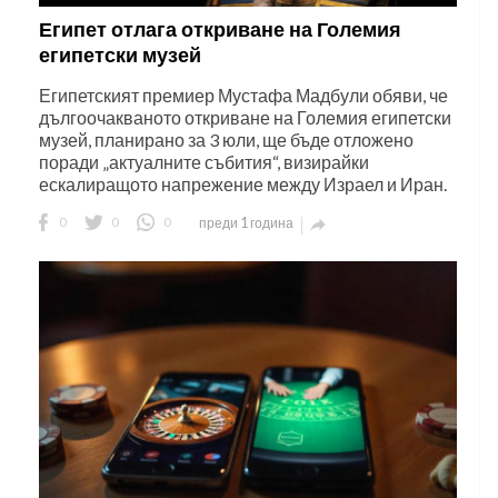
Египет отлага откриване на Големия
египетски музей
Египетският премиер Мустафа Мадбули обяви, че
дългоочакваното откриване на Големия египетски
музей, планирано за 3 юли, ще бъде отложено
поради „актуалните събития“, визирайки
ескалиращото напрежение между Израел и Иран.
0
0
0
преди 1 година
