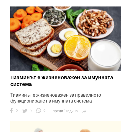
Тиаминът е жизненоважен за имунната
система
Тиаминът е жизненоважен за правилното
функциониране на имунната система
0
0
0
преди 1 година
