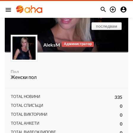



menu
последвам
Администратор
AleksM
Пол
Женски пол
TOTAL НОВИНИ
335
TOTAL СПИСЪЦИ
0
TOTAL ВИКТОРИНИ
0
TOTAL АНКЕТИ
0
TOTAL ВИДЕОКЛИПОВЕ
0