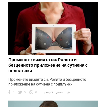
Променете визията си: Ролята и
безценното приложение на сутиена с
подплънки
Променете визията си: Ролята и безценното
приложение на сутиена с подплънки
0
0
0
преди 2 години
