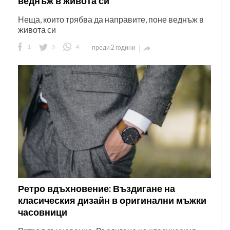
веднъж в живота си
Неща, които трябва да направите, поне веднъж в
живота си
1
0
4
преди 2 години

Ретро вдъхновение: Въздигане на
класическия дизайн в оригинални мъжки
часовници