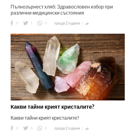
Пълнозърнест хляб: Здравословен избор при
различни медицински състояния
0
1
0
преди 2 години

Какви тайни крият кристалите?
Какви тайни крият кристалите?
0
0
0
преди 2 години
