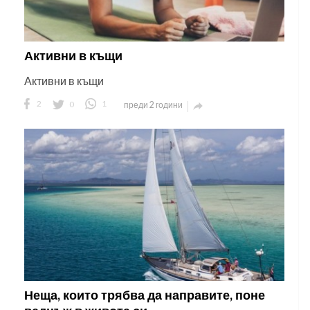
Активни в къщи
Активни в къщи
2
0
1
преди 2 години

Неща, които трябва да направите, поне