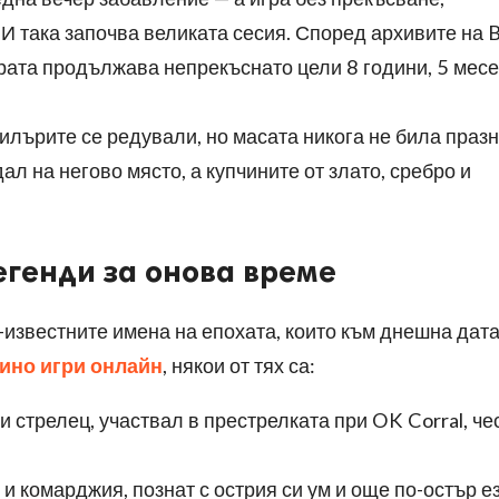
И така започва великата сесия. Според архивите на B
грата продължава непрекъснато цели 8 години, 5 мес
илърите се редували, но масата никога не била празн
ал на негово място, а купчините от злато, сребро и
егенди за онова време
-известните имена на епохата, които към днешна дата
зино игри онлайн
, някои от тях са:
 стрелец, участвал в престрелката при OK Corral, че
 и комарджия, познат с острия си ум и още по-остър ез