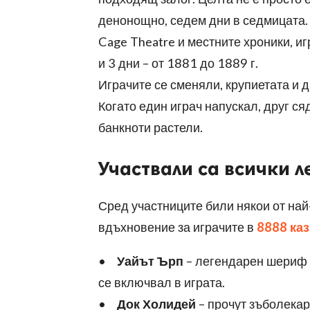
денонощно, седем дни в седмицата. 
Cage Theatre и местните хроники, и
и 3 дни – от 1881 до 1889 г.
Играчите се сменяли, крупиетата и д
Когато един играч напускал, друг сяд
банкноти растели.
Участвали са всички л
Сред участниците били някои от най
вдъхновение за играчите в
8888 ка
•
Уайът Ърп
– легендарен шериф и
се включвал в играта.
•
Док Холидей
– прочут зъболекар