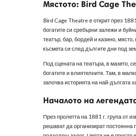
Мястото: Bird Cage Th
Bird Cage Theatre е открит през 1881
богатите си сребърни залежи и буйн
театър, бар, бордей и казино, място
късмета си след дългите дни под зе
Под сцената на театъра, в мазето, с
богатите и влиятелните. Там, в малк
започва историята на най-дългата ха
Началото на легендат
През пролетта на 1881 г. група от и
решават да организират постоянна п
подходящ залог. Целта не е просто 