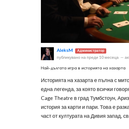
ност
AleksM
Администратор
пазени.
публикувано на
преди 10 месеца
—
ак
Най-дългата игра в историята на хазарта
Историята на хазарта е пълна с мит
една легенда, за която всички говоря
Cage Theatre в град Тумбстоун, Ари
история за карти и пари. Това е разк
част от културата на Дивия запад, свя