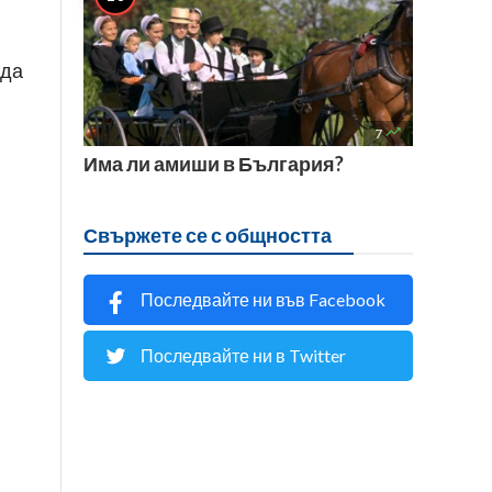
 да

7
Има ли амиши в България?
Свържете се с общността
Последвайте ни във Facebook
Последвайте ни в Twitter