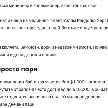
ски милионер и колекционер, известен със своя
гнат и баща на медийния гигант Уилям Рандолф Херст
йто по-късно става един от най-богатите индустриалци
и кюлчета, банкноти, дори и недвижими имоти. Поняко
 мини и дори дългови полици.
просто пари
минималният бай-ин за участие бил $1 000 – огромна
купата от залози) често достигал до $10 000, а общат
мте години, се оценява на над 10 милиона долара –
ара днешни пари.