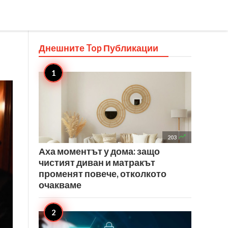
Днешните Top
Публикации

203
Аха моментът у дома: защо
чистият диван и матракът
променят повече, отколкото
очакваме