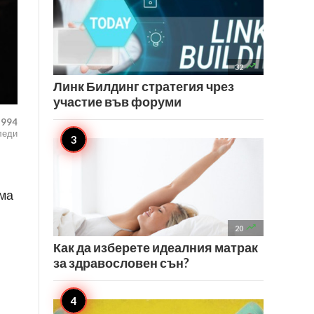

32
Линк Билдинг стратегия чрез
участие във форуми
994
леди
има

20
Как да изберете идеалния матрак
за здравословен сън?