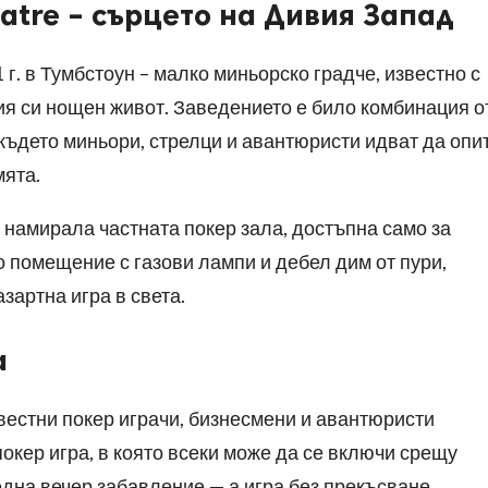
eatre – сърцето на Дивия Запад
 г. в Тумбстоун – малко миньорско градче, известно с
ия си нощен живот. Заведението е било комбинация о
, където миньори, стрелци и авантюристи идват да опи
мята.
е намирала частната покер зала, достъпна само за
о помещение с газови лампи и дебел дим от пури,
зартна игра в света.
а
звестни покер играчи, бизнесмени и авантюристи
окер игра, в която всеки може да се включи срещу
една вечер забавление — а игра без прекъсване,