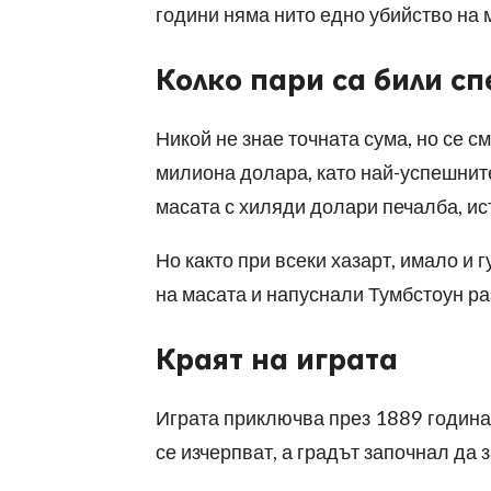
години няма нито едно убийство на 
Колко пари са били с
Никой не знае точната сума, но се с
милиона долара, като най-успешните
масата с хиляди долари печалба, ис
Но както при всеки хазарт, имало и
на масата и напуснали Тумбстоун ра
Краят на играта
Играта приключва през 1889 година,
се изчерпват, а градът започнал да 