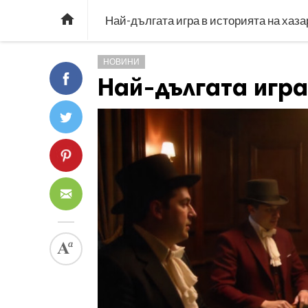

Най-дългата игра в историята на хаза
НОВИНИ
Най-дългата игра