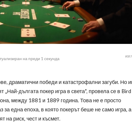
изг
туализиран на
преди 1 секунда
ове, драматични победи и катастрофални загуби. Но 
т „Най-дългата покер игра в света“, провела се в Bird
зона, между 1881 и 1889 година. Това не е просто
аз за една епоха, в която покерът беше не само игра, а
т на риск, чест и късмет.