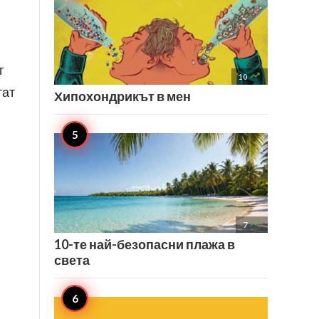
т

10
тат
Хипохондрикът в мен

7
10-те най-безопасни плажа в
света