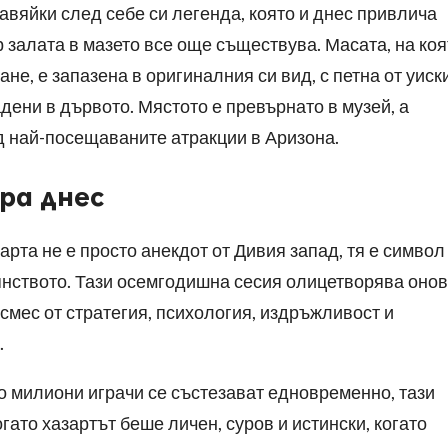
тавяйки след себе си легенда, която и днес привлича
р залата в мазето все още съществува. Масата, на коя
не, е запазена в оригиналния си вид, с петна от уиски
адени в дървото. Мястото е превърнато в музей, а
д най-посещаваните атракции в Аризона.
гра днес
арта не е просто анекдот от Дивия запад, тя е символ
янството. Тази осемгодишна сесия олицетворява онов
 смес от стратегия, психология, издръжливост и
.
то милиони играчи се състезават едновременно, тази
гато хазартът беше личен, суров и истински, когато