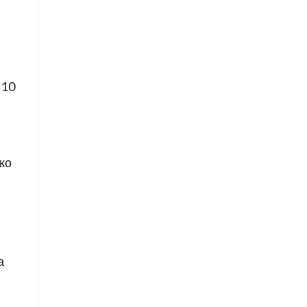
 10
ко
а