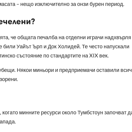
масата – нещо изключително за онзи бурен период.
печелени?
мята, че общата печалба на отделни играчи надхвърля
 били Уайът Ърп и Док Холидей. Те често напускали
тинско състояние по стандартите на XIX век.
 губещи. Някои миньори и предприемачи оставили всич
зорени.
 когато минните ресурси около Тумбстоун започват д
запада.