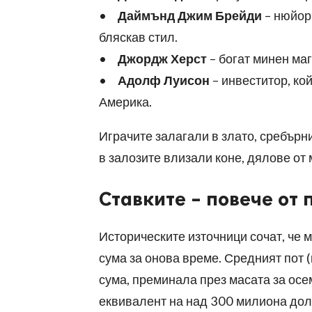
•
Даймънд Джим Брейди
– нюйорк
бляскав стил.
•
Джордж Херст
– богат минен ма
•
Адолф Луисон
– инвеститор, ко
Америка.
Играчите залагали в злато, сребърн
в залозите влизали коне, дялове от
Ставките – повече от 
Историческите източници сочат, че 
сума за онова време. Средният пот (
сума, преминала през масата за осе
еквивалент на над 300 милиона дол