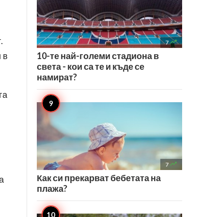
.

7
 в
10-те най-големи стадиона в
света - кои са те и къде се
намират?
га

7
Как си прекарват бебетата на
а
плажа?