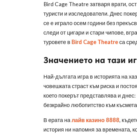
Bird Cage Theatre затваря врати, ос
туристи и изследователи. Днес поке
се е играло осем години без прекъсва
следи от цигари и стари чипове, вгр
туровете в
Bird Cage Theatre
са сре
Значението на тази и
Най-дългата игра в историята на хаз
човешката страст към риска и посто
което покерът представлява и днес:
безкрайно любопитство към късмета
В ерата на
лайв казино 8888
, къде
история ни напомня за времената, ко