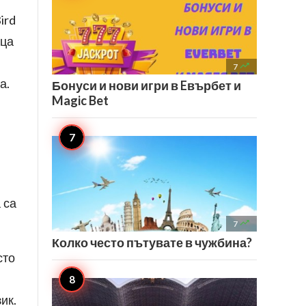
ird
еца

7
а.
Бонуси и нови игри в Eвърбет и
Magic Bet
 са

7
Колко често пътувате в чужбина?
сто
ик.