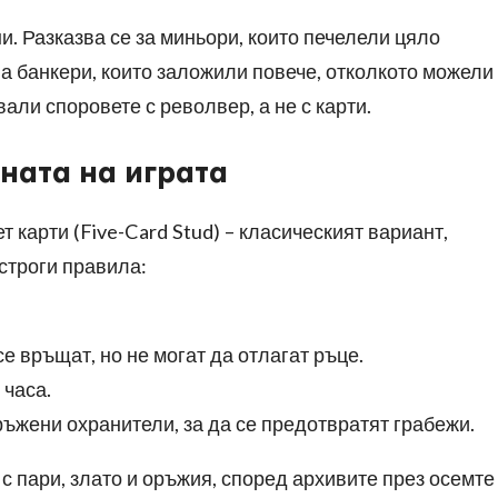
и. Разказва се за миньори, които печелели цяло
За банкери, които заложили повече, отколкото можели
вали споровете с револвер, а не с карти.
ната на играта
т карти (Five-Card Stud) – класическият вариант,
 строги правила:
е връщат, но не могат да отлагат ръце.
 часа.
ъжени охранители, за да се предотвратят грабежи.
с пари, злато и оръжия, според архивите през осемте