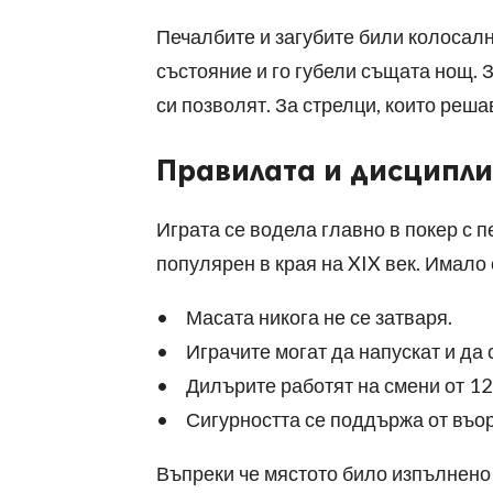
Печалбите и загубите били колосалн
състояние и го губели същата нощ. 
си позволят. За стрелци, които реша
Правилата и дисципли
Играта се водела главно в покер с пе
популярен в края на XIX век. Имало
• Масата никога не се затваря.
• Играчите могат да напускат и да с
• Дилърите работят на смени от 12
• Сигурността се поддържа от въор
Въпреки че мястото било изпълнено 