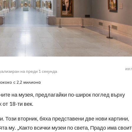
изг
уализиран на
преди 1 секунда
ококо с 2,2 милиона
ните на музея, предлагайки по-широк поглед върху
от 18-ти век.
и. Този вторник, бяха представени две нови картини,
ята му. „Както всички музеи по света, Прадо има свои