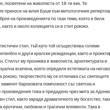
, посветени на живописта от 18-ти век. Те
те приноси на млия Буше към митологичния репертоа
броя на произведенията по тази тема, която е била
 както и около колекцията си в стил рококо.
ртистичен стил, тъй като той осъществява големи
нтенбло и други кралски резиденции, както и проекти
н. Стилът му прониква в живописта, архитектурата и
зуална вселена, която определя естетиката на негов
а рококо, творчеството му се отличава със светещите
о заменят бароковата помпозност със светска и
е произведения това е предадено чрез мита за Адонис
н стил, както заради драматичното му богатство, так
а еротични, любовни и трагични елементи. Така в