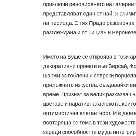
приключи реновирането на галериите
представляват един от най-значими
на периода. С тях Прадо разширява 
разглеждана и от Тициан и Веронезе,
Името на Буше се откроява в този а
декоративни проекти във Версай, Фо
шаржи за гоблени и севрски порцела
приложните изкуства, създавайки ви
време. Признат за велик разказвач н
цветове и наративната лекота, коит
оптимистична елегантност. И в двет
повтаряща се тема в този художестве
заради способността му да интегрир