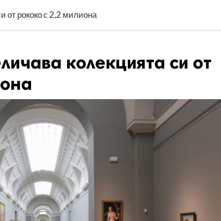
 от рококо с 2,2 милиона
личава колекцията си от
иона