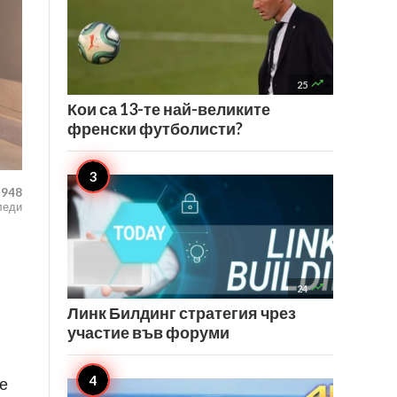

25
Кои са 13-те най-великите
френски футболисти?
948
леди

24
Линк Билдинг стратегия чрез
участие във форуми
те