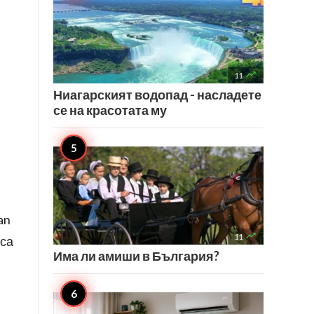

11
Ниагарският водопад - насладете
се на красотата му
an

11
 са
Има ли амиши в България?