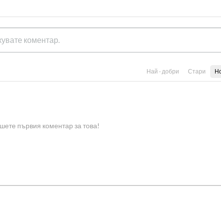
Най - добри
Стари
Н
шете първия коментар за това!