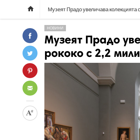

Музеят Прадо увеличава колекцията си
НОВИНИ
Музеят Прадо уве
рококо с 2,2 мил