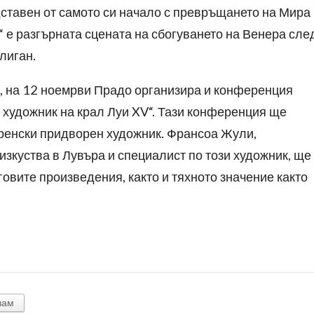
ставен от самото си начало с превръщането на Мира
“ е разгърната сцената на сбогуването на Венера сле
лиган.
, на 12 ноемрви Прадо организира и конференция
 художник на крал Луи XV“. Тази конференция ще
френски придворен художник. Франсоа Жули,
изкуства в Лувъра и специалист по този художник, ще
овите произведения, както и тяхното значение както
вам