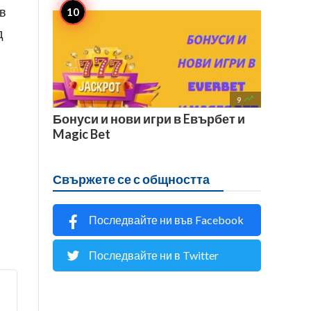
 в
д

9
Бонуси и нови игри в Eвърбет и
Magic Bet
Свържете се с общността
Последвайте ни във Facebook
Последвайте ни в Twitter