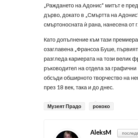
„Раждането на Адонис“ митът е пред
дърво, докато в „Смъртта на Адонис
смъртоносната ѝ рана, нанесена от г
Като допълнение към тази премиера
озаглавена „Франсоа Буше, първият
разгледа кариерата на този велик 
ръководител на отдела за графични 
обсъди обширното творчество на нег
през 18 век, така и до днес.
Музеят Прадо
рококо
AleksM
послед