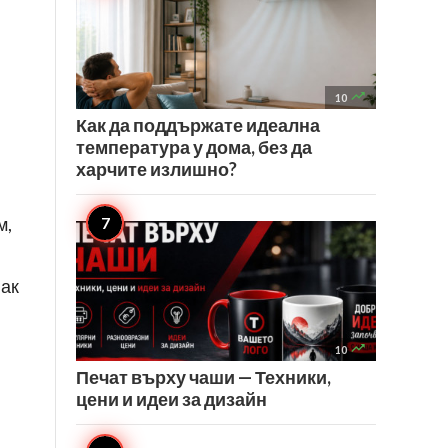

10
Как да поддържате идеална
температура у дома, без да
харчите излишно?
м,
нак

10
Печат върху чаши — Техники,
цени и идеи за дизайн