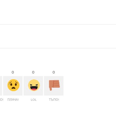
0
0
0
О!
ПЛАЧА!
LOL
ТЪПО!