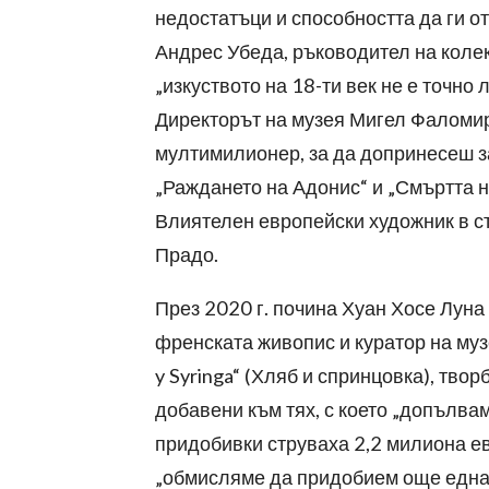
недостатъци и способността да ги о
Андрес Убеда, ръководител на колекц
„изкуството на 18-ти век не е точно
Директорът на музея Мигел Фаломир 
мултимилионер, за да допринесеш за
„Раждането на Адонис“ и „Смъртта 
Влиятелен европейски художник в ст
Прадо.
През 2020 г. почина Хуан Хосе Лун
френската живопис и куратор на муз
y Syringa“ (Хляб и спринцовка), твор
добавени към тях, с което „допълва
придобивки струваха 2,2 милиона ев
„обмисляме да придобием още една д