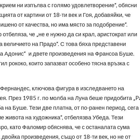
ткрием ни изпълва с голямо удовлетворение“, обясни
ията от картини от 18-ти век и Гоя, добавяйки, че
 лишено от качества, но има място за подобрение“.
отбеляза, че „не е нужно да си крал, аристократ или
 величието на Прадо“. С това бяха представени
на Адонис“ и двете произведения на Франсоа Буше.
ил рококо, които запазват особено тясна връзка с
а Фернандес, ключова фигура в изследването на
ея. През 1985 г. по молба на Луна беше придобита „P
ба на Буше. Тези две платна, от по-ранен период, сега
ме живота на художника“, отбелязва Убеда. Тези
ро, като Фаломир обяснява, че с останалата сума
войка произведения, също от 18-ти век, но не от