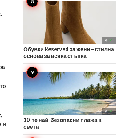
р

9
Обувки Reserved за жени – стилна
основа за всяка стъпка
ра
ото

9
,
10-те най-безопасни плажа в
а и
света