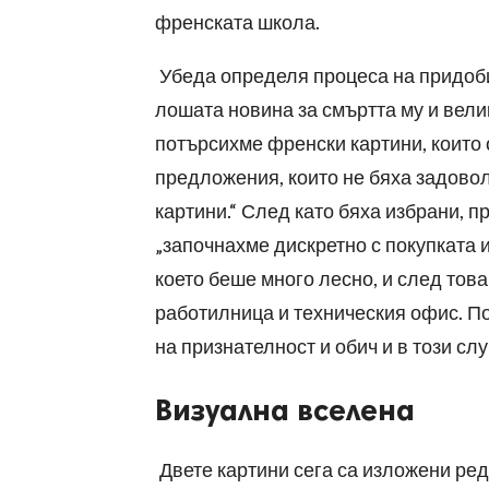
френската школа.
Убеда определя процеса на придоби
лошата новина за смъртта му и вел
потърсихме френски картини, които 
предложения, които не бяха задовол
картини.“ След като бяха избрани, 
„започнахме дискретно с покупката 
което беше много лесно, и след тов
работилница и техническия офис. Пон
на признателност и обич и в този сл
Визуална вселена
Двете картини сега са изложени ред