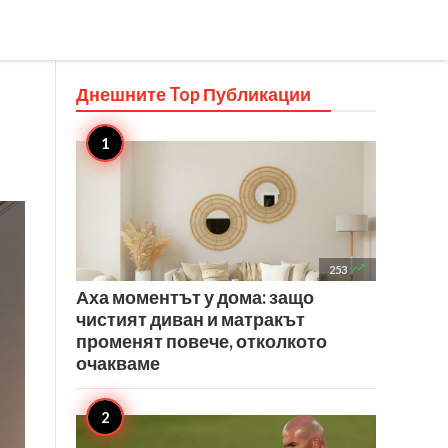
Днешните Top
Публикации

253
Аха моментът у дома: защо
чистият диван и матракът
променят повече, отколкото
очакваме