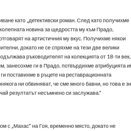
ване като „детективски роман. След като получихме
иколепната новина за щедростта му към Прадо,
отговарят на артистичния му вкус. Получихме някои
ителни, докато не се спряхме на тези две велики
продължава ръководителят на колекцията от 18-ти век,
им, занесохме ги в Прадо, потвърдихме атрибуцията и
а ги поставихме в ръцете на реставрационната
якога ни обвиняват, че сме много бавни, но това е з
учай резултатът несъмнено си заслужава.“
ом с „Махас“ на Гоя, временно място, докато не