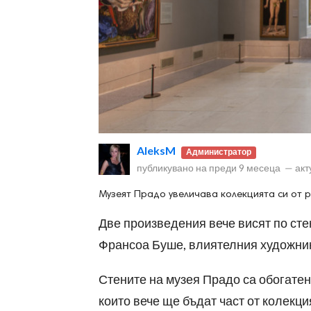
ност
пазени.
AleksM
Администратор
публикувано на
преди 9 месеца
—
акт
Музеят Прадо увеличава колекцията си от р
Две произведения вече висят по сте
Франсоа Буше, влиятелния художник 
Стените на музея Прадо са обогатен
които вече ще бъдат част от колекци