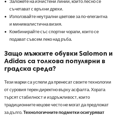
Заложете на изчистени линии, които лесно се
съчетават с връхни дрехи.
Използвайте неутрални цветове за по-елегантна
и минималистична визия.
Комбинирайте със спортни чорапи, които се
подават съвсем леко над ръба.
Защо мъжките обувки Salomon и
Adidas са толкова популярни в
градска среда?
Тези марки са успели да пренесат своите технологии
от суровия терен директно върху асфалта. Хората
търсят стабилност и издръжливост, които
традиционните кецове често не могат да предложат
за дълго.
Технологичните подметки осигуряват