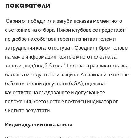
показатели
Серия от победи или загуби показва моментното
състояние на отбора. Някои клубове се представят
по-добре на собствен терен и изпитват големи
затруднения когато гостуват. Средният брои голове
на мач е информация, която е много полезна за
залози „над/под 2.5 гола“. Головата разлика показва
баланса между атака и защита. А очакваните голове
(xG) и очаквани допуснати (xGA), оценяват
качеството на създаваните и допусканите
положения, което често е по-точен индикатор от
чистите резултати.
Индивидуални показатели