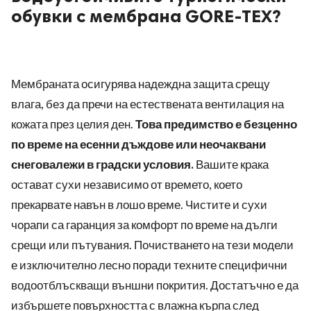
обувки с мембрана GORE-TEX?
Мембраната осигурява надеждна защита срещу
влага, без да пречи на естествената вентилация на
кожата през целия ден.
Това предимство е безценно
по време на есенни дъждове или неочаквани
снеговалежи в градски условия.
Вашите крака
остават сухи независимо от времето, което
прекарвате навън в лошо време. Чистите и сухи
чорапи са гаранция за комфорт по време на дълги
срещи или пътувания. Почистването на тези модели
е изключително лесно поради техните специфични
водоотблъскващи външни покрития. Достатъчно е да
избършете повърхността с влажна кърпа след