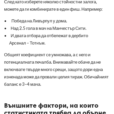
След като изберете няколко стойностни залога,
можете да ги комбинирате в един фиш. Например:
Победа на Ливърпул у дома.
Над 2.5 гола в мач на Манчестър Сити.
И двата отбора да отбележат в дербито
Арсенал – Тотнъм.
Общият коефициент се умножава, а с него и
потенциалната печалба. Внимавайте обаче да не
включвате твърде много срещи, защото дори една
изненада може да провали целия тираж. Обичайният
баланс е 3–4 мача.
Външните фактори, на които
статистиката трябва да обърне