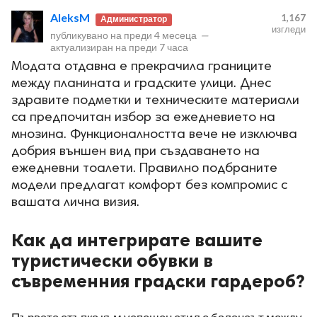
AleksM
1,167
Администратор
изгледи
публикувано на
преди 4 месеца
—
актуализиран на
преди 7 часа
Модата отдавна е прекрачила границите
между планината и градските улици. Днес
здравите подметки и техническите материали
са предпочитан избор за ежедневието на
мнозина. Функционалността вече не изключва
добрия външен вид при създаването на
ежедневни тоалети. Правилно подбраните
модели предлагат комфорт без компромис с
вашата лична визия.
Как да интегрирате вашите
туристически обувки в
съвременния градски гардероб?