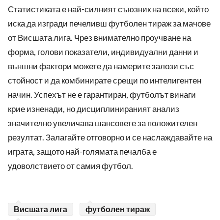
Статистиката е най-силният съюзник на всеки, който
иска да изгради печеливш футболен тираж за мачове
от Висшата лига. Чрез внимателно проучване на
форма, голови показатели, индивидуални данни и
външни фактори можете да намерите залози със
стойност и да комбинирате срещи по интелигентен
начин. Успехът не е гарантиран, футболът винаги
крие изненади, но дисциплинираният анализ
значително увеличава шансовете за положителен
резултат. Залагайте отговорно и се наслаждавайте на
играта, защото най-голямата печалба е
удоволствието от самия футбол.
Висшата лига
футболен тираж