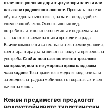
отлично сцепление дори върху мокри плочки или
хлъзгави градски повърхности.
Профилът на тези
обувки е достатъчно нисък, за да изглежда добре с
ежедневно облекло. Освен външния вид,
потребителите ценят ергономията и подкрепата за
стъпалото по време на дълги преходи из града.
Всички компоненти са тествани в екстремни условия,
което гарантира дълъг живот на продукта при редовна
употреба.
Стабилността е постигната чрез леки
материали, които не уморяват крака след осем
часа ходене.
Това прави тези модели предпочитани
за ежедневна градска мобилност от хората с активен
начин на живот.
Какви предимства предлагат
водоустойчивите туристически