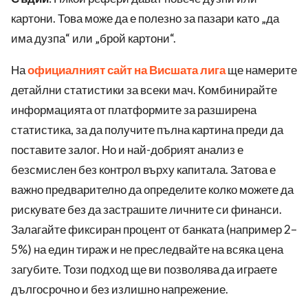
картони. Това може да е полезно за пазари като „да
има дузпа“ или „брой картони“.
На
официалният сайт на Висшата лига
ще намерите
детайлни статистики за всеки мач. Комбинирайте
информацията от платформите за разширена
статистика, за да получите пълна картина преди да
поставите залог. Но и най-добрият анализ е
безсмислен без контрол върху капитала. Затова е
важно предварително да определите колко можете да
рискувате без да застрашите личните си финанси.
Залагайте фиксиран процент от банката (например 2–
5%) на един тираж и не преследвайте на всяка цена
загубите. Този подход ще ви позволява да играете
дългосрочно и без излишно напрежение.