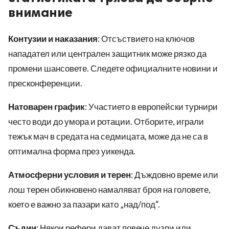
внимание
Контузии и наказания
: Отсъствието на ключов
нападател или централен защитник може рязко да
промени шансовете. Следете официалните новини и
пресконференции.
Натоварен график
: Участието в европейски турнири
често води до умора и ротации. Отборите, играли
тежък мач в средата на седмицата, може да не са в
оптимална форма през уикенда.
Атмосферни условия и терен
: Дъждовно време или
лош терен обикновено намаляват броя на головете,
което е важно за пазари като „над/под“.
Съдии
: Някои рефери дават повече дузпи или