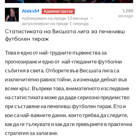
AleksM
1,280
Администратор
изгледи
публикувано на
преди 10 месеца
—
актуализиран на
преди 1 секунда
Статистиката на Висшата лига за печеливш
футболен тираж
ност
Това е едно от най-трудните първенства за
пазени.
прогнозиране и едно от най-гледаните футболни
събития в света. Отборите във Висшата лига са
изключително равностойни, а изненади дебнат във
всеки кръг. Въпреки това, внимателното изследване
на статистиката може да даде сериозно предимство
при съставяне на печеливш футболен тираж. Ето и
кои са най-важните данни, които трябва да следите,
как да ги тълкувате и как да ги превърнете в практична
стратегия за залагане.