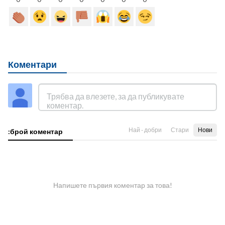
Коментари
Най - добри
Стари
Нови
:брой коментар
Напишете първия коментар за това!