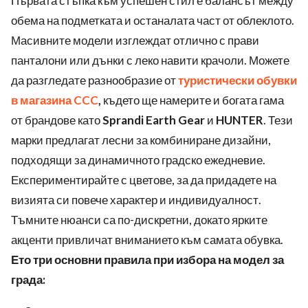
Първата стъпка към успешен стил е балансът между
обема на подметката и останалата част от облеклото.
Масивните модели изглеждат отлично с прави
панталони или дънки с леко навити крачоли. Можете
да разгледате разнообразие от
туристически обувки
в магазина CCC
,
където ще намерите и богата гама
от брандове като
Sprandi Earth Gear
и
HUNTER
. Тези
марки предлагат лесни за комбиниране дизайни,
подходящи за динамичното градско ежедневие.
Експериментирайте с цветове, за да придадете на
визията си повече характер и индивидуалност.
Тъмните нюанси са по-дискретни, докато ярките
акценти привличат вниманието към самата обувка.
Ето три основни правила при избора на модел за
града: