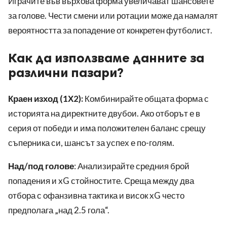
Играчите във върхова форма увеличават шансовете
за голове. Чести смени или ротации може да намалят
вероятността за попадение от конкретен футболист.
Как да използваме данните за
различни пазари?
Краен изход (1Х2):
Комбинирайте общата форма с
историята на директните двубои. Ако отборът е в
серия от победи и има положителен баланс срещу
съперника си, шансът за успех е по-голям.
Над/под голове
: Анализирайте средния брой
попадения и xG стойностите. Среща между два
отбора с офанзивна тактика и висок xG често
предполага „над 2.5 гола“.