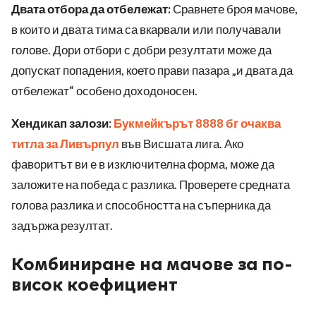
Двата отбора да отбележат:
Сравнете броя мачове,
в които и двата тима са вкарвали или получавали
голове. Дори отбори с добри резултати може да
допускат попадения, което прави пазара „и двата да
отбележат“ особено доходоносен.
Хендикап залози
:
Букмейкърът 8888 бг очаква
титла за Ливърпул
във Висшата лига. Ако
фаворитът ви е в изключителна форма, може да
заложите на победа с разлика. Проверете средната
голова разлика и способността на съперника да
задържа резултат.
Комбиниране на мачове за по-
висок коефициент