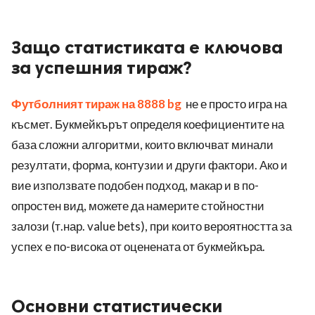
Защо статистиката е ключова
за успешния тираж?
Футболният тираж на 8888 bg
не е просто игра на
късмет. Букмейкърът определя коефициентите на
база сложни алгоритми, които включват минали
резултати, форма, контузии и други фактори. Ако и
вие използвате подобен подход, макар и в по-
опростен вид, можете да намерите стойностни
залози (т.нар. value bets), при които вероятността за
успех е по-висока от оценената от букмейкъра.
Основни статистически