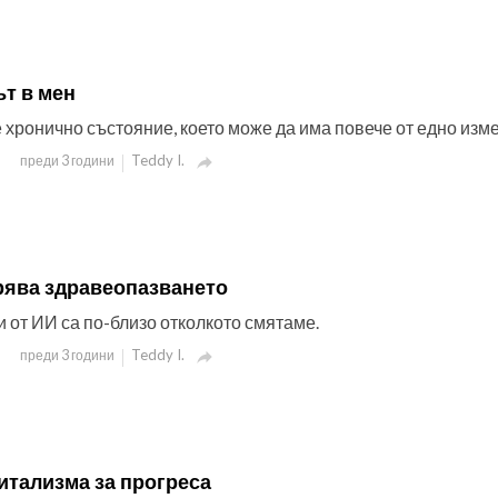
т в мен
 хронично състояние, което може да има повече от едно изм
Teddy I.
преди 3 години

рява здравеопазването
 от ИИ са по-близо отколкото смятаме.
Teddy I.
преди 3 години

итализма за прогреса