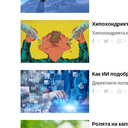
Хипохондрикъ
Хипохондрията е
0
0
0
Как ИИ подоб
Директните ползи
0
0
0
Ролята на кап