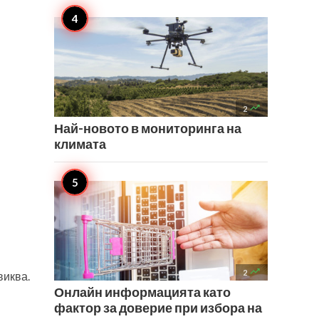

2
Най-новото в мониторинга на
климата

2
виква.
Онлайн информацията като
фактор за доверие при избора на