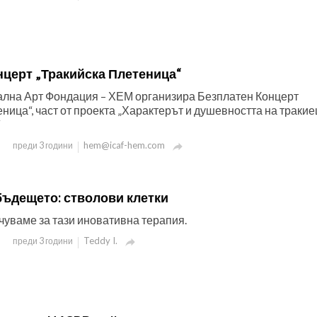
нцерт „Тракийска Плетеница“
лна Арт Фондация – ХЕМ организира Безплатен Концерт
ница“, част от проекта „Характерът и душевността на тракие
“
hem@icaf-hem.com
преди 3 години

бъдещето: стволови клетки
чуваме за тази иновативна терапия.
Teddy I.
преди 3 години
