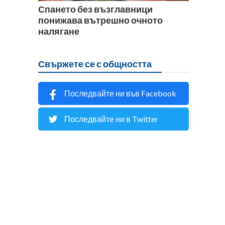
Спането без възглавници
понижава вътрешно очното
налягане
Свържете се с общността
Последвайте ни във Facebook
Последвайте ни в Twitter