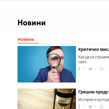
Новини
Новини
Критично мис
Как да се справ
свят.
0
0
1
Грешни предс
История и култур
0
0
0