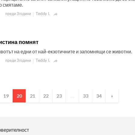
о смятаме.
Teddy I.
преди 3 години

истина помнят
вотът на едни от най-екзотичните и запомнящи се животни.
Teddy I.
преди 3 години

19
20
21
22
23
...
33
34
»
оверителност