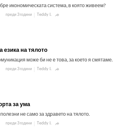
бре икономическата система, в която живеем?
Teddy I.
преди 3 години

а езика на тялото
уникация може би не е това, за което я смятаме.
Teddy I.
преди 3 години

орта за ума
полезни не само за здравето на тялото.
Teddy I.
преди 3 години
