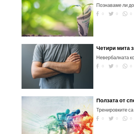
Познаваме ли до
0
0
0
Четири мита з
Невербалната ком
0
0
0
Ползата от сп
Тренировките са 
0
0
0