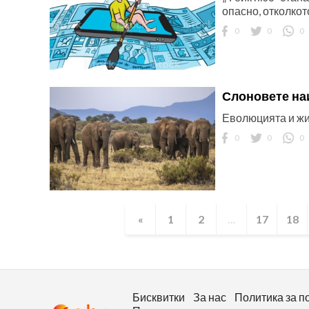
опасно, отколкот
0
0
0
Слоновете на
Еволюцията и жи
0
0
0
«
1
2
...
17
18
Бисквитки
За нас
Политика за п