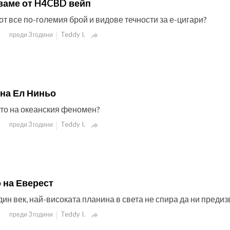
кваме от H4CBD вейп
от все по-големия брой и видове течности за е-цигари?
Teddy I.
преди 3 години

на Ел Ниньо
ето на океанския феномен?
Teddy I.
преди 3 години

 на Еверест
дин век, най-високата планина в света не спира да ни предиз
Teddy I.
преди 3 години
