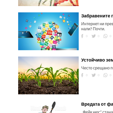
Забравените 
Интернет ни прев
нали? Почти.
0
0
0
Устойчиво зе
Често срещано по
0
0
0
Вредата от ф
„Фейк нюс“ стана