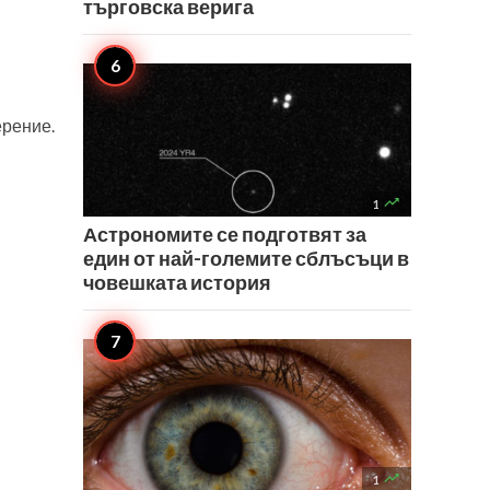
търговска верига
ерение.

1
Астрономите се подготвят за
един от най-големите сблъсъци в
човешката история

1