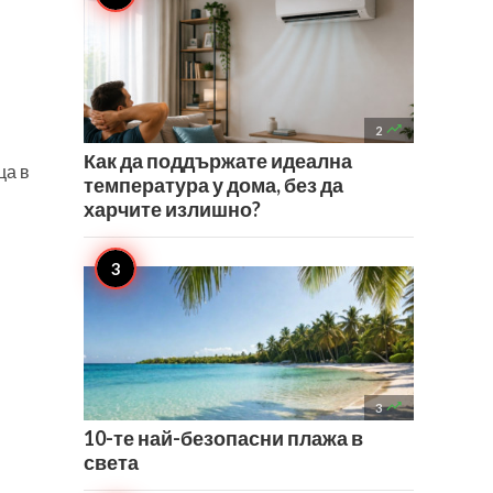

2
Как да поддържате идеална
ца в
температура у дома, без да
харчите излишно?

3
10-те най-безопасни плажа в
света