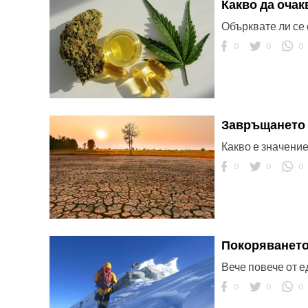
Какво да оча
Обърквате ли се 
0
0
0
Завръщането 
Какво е значени
0
0
0
Покоряването
Вече повече от е
0
0
0