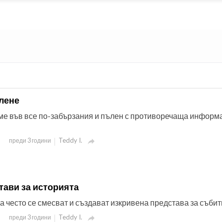
лене
яме във все по-забързания и пълен с противоречаща информ
Teddy I.
преди 3 години

тави за историята
а често се смесват и създават изкривена представа за събит
Teddy I.
преди 3 години
