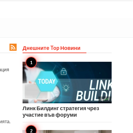

Днешните Top
Новини
ация

4
Линк Билдинг стратегия чрез
участие във форуми
ията.