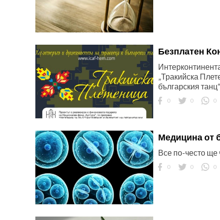
Безплатен Ко
Интерконтинента
ност
„Тракийска Плете
българския танц
пазени.
0
0
0
Медицина от 
Все по-често ще 
0
0
0