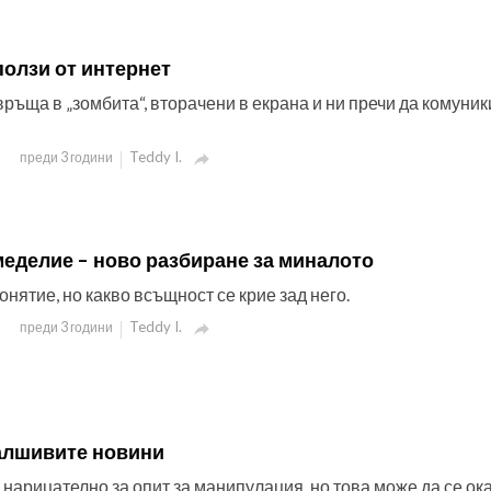
ползи от интернет
ръща в „зомбита“, вторачени в екрана и ни пречи да комуни
Teddy I.
преди 3 години

меделие – ново разбиране за миналото
нятие, но какво всъщност се крие зад него.
Teddy I.
преди 3 години

алшивите новини
 нарицателно за опит за манипулация, но това може да се ок