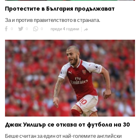
Протестите в България продължават
За и против правителството в страната.
0
0
0
преди 4 години

Джак Уилшър се отказа от футбола на 30
Беше считан за един от най-големите английски