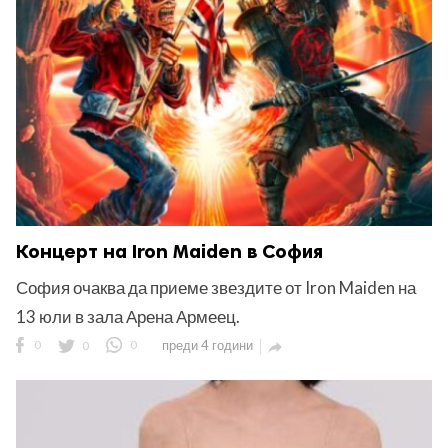
ност
пазени.
Концерт на Iron Maiden в София
София очаква да приеме звездите от Iron Maiden на
13 юли в зала Арена Армеец.
0
0
0
преди 4 години
