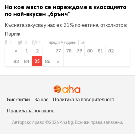
На кое място се нареждаме в класацията
по най-вкусен „брънч”
Късната закуска у нас е с 21% по-евтина, отколкото в
Париж
0
0
0
преди 4 години

«
1
2
...
77
78
79
80
81
82
83
84
85
86
»
Бисквитки
За нас
Политика за поверителност
Правила за ползване
Авторско право ©2026 Aha bg. Всички права запазени.