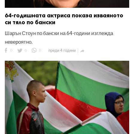
64-годишната актриса показа изваяното
си тяло по бански
Шарън Стоун по бански на 64-години изглежда
невероятно.
0
0
0
преди 4 години
