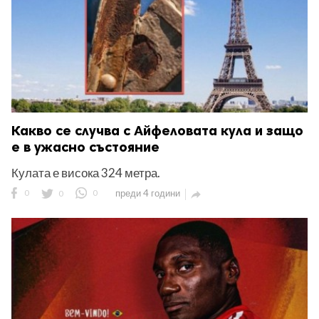
Какво се случва с Айфеловата кула и защо
е в ужасно състояние
Кулата е висока 324 метра.
0
0
0
преди 4 години
