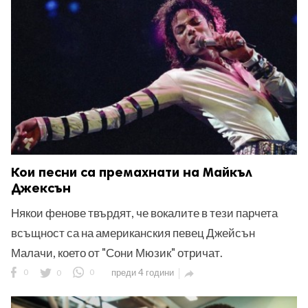
Кои песни са премахнати на Майкъл
Джексън
Някои фенове твърдят, че вокалите в тези парчета
всъщност са на американския певец Джейсън
Малачи, което от "Сони Мюзик" отричат.
0
0
0
преди 4 години
