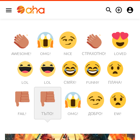



menu
AWESOME!
OMG!
NICE
СТРАХОТНО!
LOVED
LOL
LOL
СМЯХ!
FUNNY
ПЛАЧА!
FAIL!
ТЪПО!
OMG!
ДОБРО!
EW!