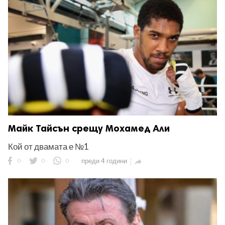
Майк Тайсън срещу Мохамед Али
Кой от двамата е №1
0
0
0
преди 4 години
