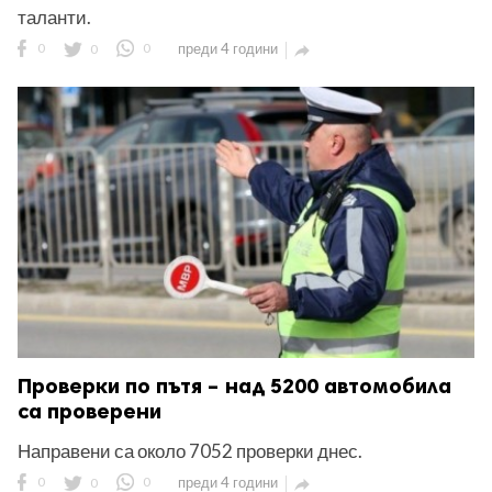
таланти.
0
0
0
преди 4 години

Проверки по пътя – над 5200 автомобила
са проверени
Направени са около 7052 проверки днес.
0
0
0
преди 4 години
