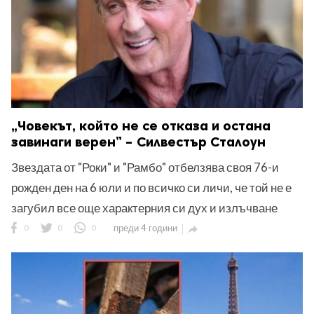
„Човекът, който не се отказа и остана
завинаги верен” – Силвестър Сталоун
Звездата от "Роки" и "Рамбо" отбелзява своя 76-и
рожден ден на 6 юли и по всичко си личи, че той не е
загубил все още характерния си дух и излъчване
0
0
0
преди 4 години
