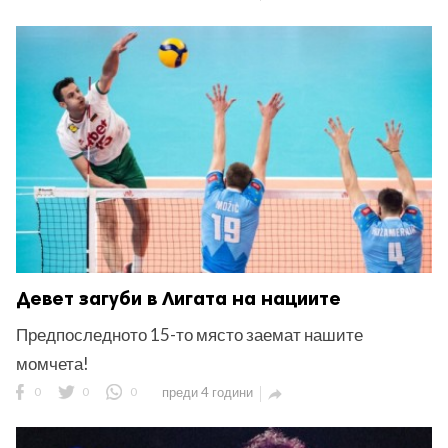
Девет загуби в Лигата на нациите
Предпоследното 15-то място заемат нашите
момчета!
0
0
0
преди 4 години
