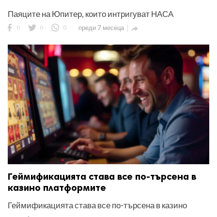
Паяците на Юпитер, които интригуват НАСА
0
0
0
преди 7 месеца

Геймификацията става все по-търсена в
казино платформите
Геймификацията става все по-търсена в казино