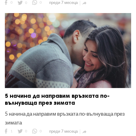
0
0
0
преди 7 месеца

5 начина да направим връзката по-
вълнуваща през зимата
5 начина да направим връзката по-вълнуваща през
зимата
1
0
0
преди 7 месеца
