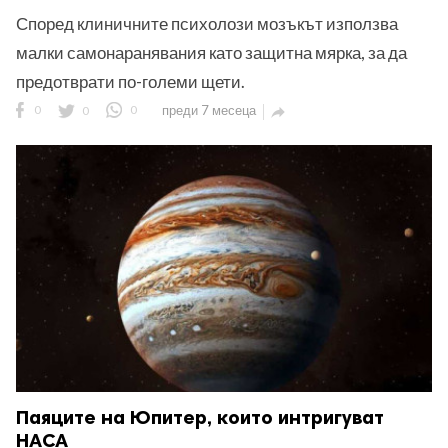
Според клиничните психолози мозъкът използва
малки самонаранявания като защитна мярка, за да
предотврати по-големи щети.
0
0
0
преди 7 месеца

Паяците на Юпитер, които интригуват
НАСА