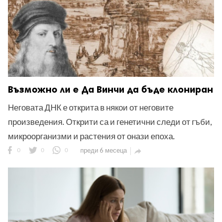
Възможно ли е Да Винчи да бъде клониран
Неговата ДНК е открита в някои от неговите
произведения. Открити са и генетични следи от гъби,
микроорганизми и растения от онази епоха.
0
0
0
преди 6 месеца
