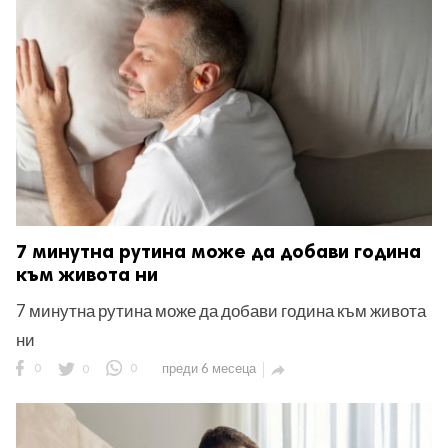
ност
пазени.
7 минутна рутина може да добави година
към живота ни
7 минутна рутина може да добави година към живота
ни
0
0
0
преди 6 месеца
