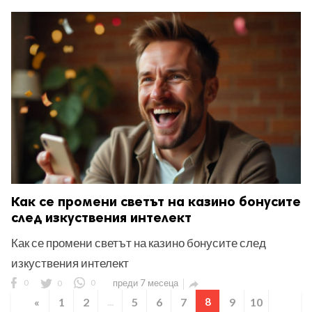
Как се промени светът на казино бонусите
след изкуствения интелект
Как се промени светът на казино бонусите след
изкуствения интелект
0
0
0
преди 7 месеца

«
1
2
...
5
6
7
8
9
10