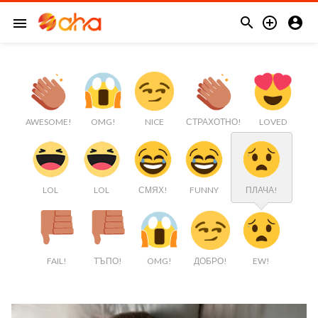



menu
AWESOME!
OMG!
NICE
СТРАХОТНО!
LOVED
LOL
LOL
СМЯХ!
FUNNY
ПЛАЧА!
FAIL!
ТЪПО!
OMG!
ДОБРО!
EW!