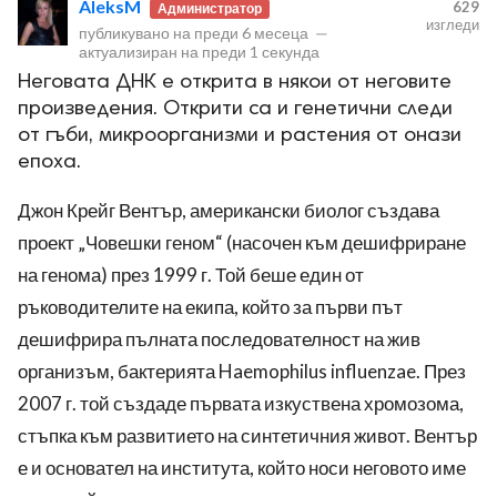
AleksM
629
Администратор
изгледи
публикувано на
преди 6 месеца
—
актуализиран на
преди 1 секунда
Неговата ДНК е открита в някои от неговите
произведения. Открити са и генетични следи
от гъби, микроорганизми и растения от онази
ност
епоха.
Джон Крейг Вентър, американски биолог създава
пазени.
проект „Човешки геном“ (насочен към дешифриране
на генома) през 1999 г. Той беше един от
ръководителите на екипа, който за първи път
дешифрира пълната последователност на жив
организъм, бактерията Haemophilus influenzae. През
2007 г. той създаде първата изкуствена хромозома,
стъпка към развитието на синтетичния живот. Вентър
е и основател на института, който носи неговото име