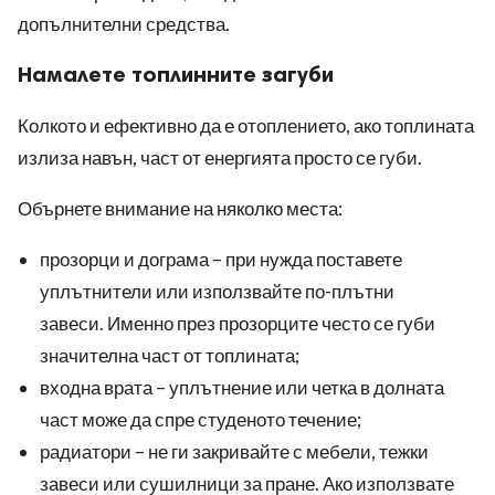
допълнителни средства.
Намалете топлинните загуби
Колкото и ефективно да е отоплението, ако топлината
излиза навън, част от енергията просто се губи.
Обърнете внимание на няколко места:
прозорци и дограма – при нужда поставете
уплътнители или използвайте по-плътни
завеси. Именно през прозорците често се губи
значителна част от топлината;
входна врата – уплътнение или четка в долната
част може да спре студеното течение;
радиатори – не ги закривайте с мебели, тежки
завеси или сушилници за пране. Ако използвате