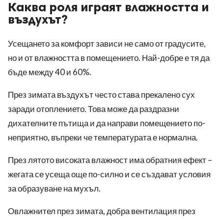
Каква роля играят влажността и
въздухът?
Усещането за комфорт зависи не само от градусите,
но и от влажността в помещението. Най-добре е тя да
бъде между 40 и 60%.
През зимата въздухът често става прекалено сух
заради отоплението. Това може да раздразни
дихателните пътища и да направи помещението по-
неприятно, въпреки че температурата е нормална.
През лятото високата влажност има обратния ефект –
жегата се усеща още по-силно и се създават условия
за образуване на мухъл.
Овлажнител през зимата, добра вентилация през