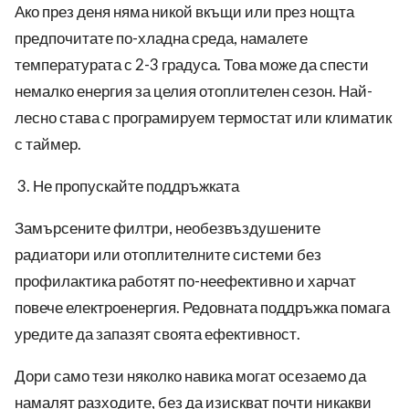
Ако през деня няма никой вкъщи или през нощта
предпочитате по-хладна среда, намалете
температурата с 2-3 градуса. Това може да спести
немалко енергия за целия отоплителен сезон. Най-
лесно става с програмируем термостат или климатик
с таймер.
Не пропускайте поддръжката
Замърсените филтри, необезвъздушените
радиатори или отоплителните системи без
профилактика работят по-неефективно и харчат
повече електроенергия. Редовната поддръжка помага
уредите да запазят своята ефективност.
Дори само тези няколко навика могат осезаемо да
намалят разходите, без да изискват почти никакви