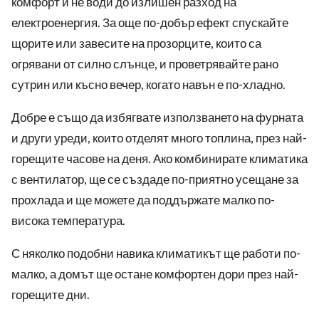
комфорт и не води до излишен разход на
електроенергия. За още по-добър ефект спускайте
щорите или завесите на прозорците, които са
огрявани от силно слънце, и проветрявайте рано
сутрин или късно вечер, когато навън е по-хладно.
Добре е също да избягвате използването на фурната
и други уреди, които отделят много топлина, през най-
горещите часове на деня. Ако комбинирате климатика
с вентилатор, ще се създаде по-приятно усещане за
прохлада и ще можете да поддържате малко по-
висока температура.
С няколко подобни навика климатикът ще работи по-
малко, а домът ще остане комфортен дори през най-
горещите дни.