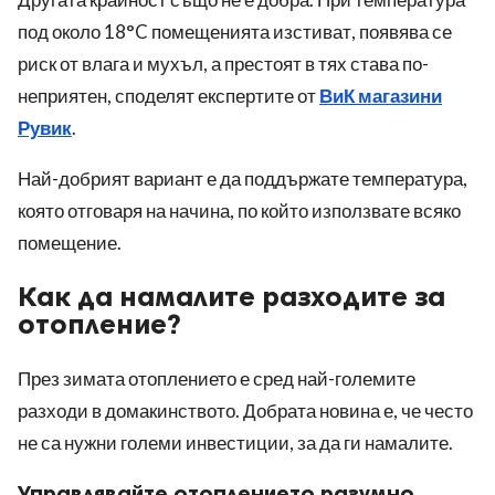
под около 18°C помещенията изстиват, появява се
риск от влага и мухъл, а престоят в тях става по-
неприятен, споделят експертите от
ВиК магазини
Рувик
.
Най-добрият вариант е да поддържате температура,
която отговаря на начина, по който използвате всяко
помещение.
Как да намалите разходите за
отопление?
През зимата отоплението е сред най-големите
разходи в домакинството. Добрата новина е, че често
не са нужни големи инвестиции, за да ги намалите.
Управлявайте отоплението разумно