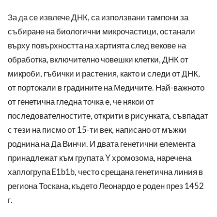
За да се извлече ДНК, са използвани тампони за
събиране на биологични микрочастици, останали
върху повърхността на хартията след векове на
обработка, включително човешки клетки, ДНК от
микроби, гъбички и растения, както и следи от ДНК,
от портокали в градините на Медичите. Най-важното
от генетична гледна точка е, че някои от
последователностите, открити в рисунката, съвпадат
с тези на писмо от 15-ти век, написано от мъжки
роднина на Да Винчи. И двата генетични елемента
принадлежат към групата Y хромозома, наречена
хаплогрупа E1b1b, често срещана генетична линия в
региона Тоскана, където Леонардо е роден през 1452
г.