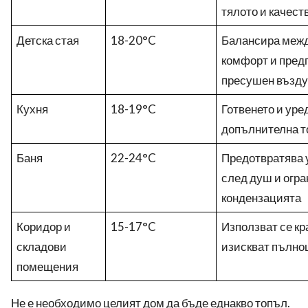
тялото и качест
Детска стая
18-20°C
Балансира межд
комфорт и пред
пресушен възду
Кухня
18-19°C
Готвенето и уре
допълнителна т
Баня
22-24°C
Предотвратява 
след душ и огр
кондензацията
Коридор и
15-17°C
Използват се кр
складови
изискват пълно
помещения
Не е необходимо целият дом да бъде еднакво топъл.