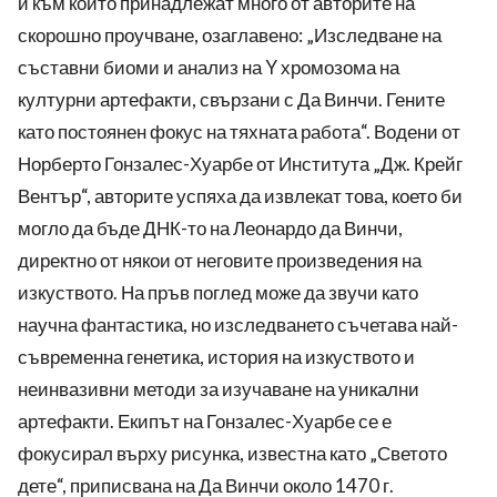
и към който принадлежат много от авторите на
скорошно проучване, озаглавено: „Изследване на
съставни биоми и анализ на Y хромозома на
културни артефакти, свързани с Да Винчи. Гените
като постоянен фокус на тяхната работа“. Водени от
Норберто Гонзалес-Хуарбе от Института „Дж. Крейг
Вентър“, авторите успяха да извлекат това, което би
могло да бъде ДНК-то на Леонардо да Винчи,
директно от някои от неговите произведения на
изкуството. На пръв поглед може да звучи като
научна фантастика, но изследването съчетава най-
съвременна генетика, история на изкуството и
неинвазивни методи за изучаване на уникални
артефакти. Екипът на Гонзалес-Хуарбе се е
фокусирал върху рисунка, известна като „Светото
дете“, приписвана на Да Винчи около 1470 г.