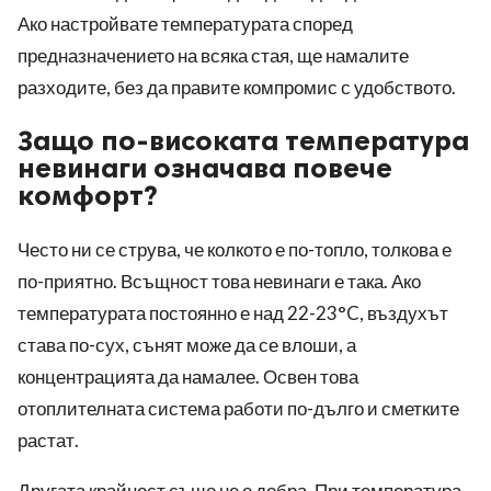
Ако настройвате температурата според
предназначението на всяка стая, ще намалите
разходите, без да правите компромис с удобството.
Защо по-високата температура
невинаги означава повече
комфорт?
Често ни се струва, че колкото е по-топло, толкова е
по-приятно. Всъщност това невинаги е така. Ако
температурата постоянно е над 22-23°C, въздухът
става по-сух, сънят може да се влоши, а
концентрацията да намалее. Освен това
отоплителната система работи по-дълго и сметките
растат.
Другата крайност също не е добра. При температура