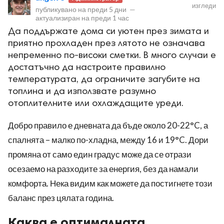
изгледи
публикувано на
преди 5 дни
—
актуализиран на
преди 1 час
Да поддържате дома си уютен през зимата и
приятно прохладен през лятото не означава
непременно по-високи сметки. В много случаи е
достатъчно да настроите правилно
температурата, да ограничите загубите на
топлина и да използвате разумно
отоплителните или охлаждащите уреди.
Добро правило е дневната да бъде около 20-22°C, а
спалнята – малко по-хладна, между 16 и 19°C. Дори
промяна от само един градус може да се отрази
осезаемо на разходите за енергия, без да намали
комфорта. Нека видим как можете да постигнете този
баланс през цялата година.
Каква е оптималната