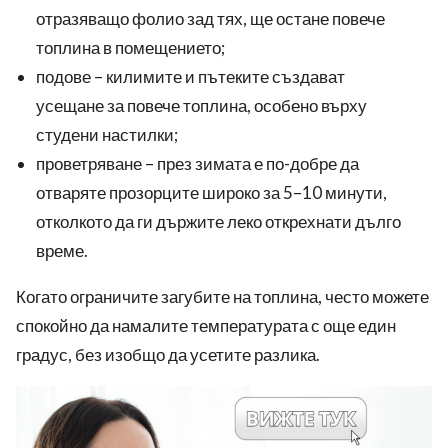
отразяващо фолио зад тях, ще остане повече
топлина в помещението;
подове – килимите и пътеките създават
усещане за повече топлина, особено върху
студени настилки;
проветряване – през зимата е по-добре да
отваряте прозорците широко за 5–10 минути,
отколкото да ги държите леко открехнати дълго
време.
Когато ограничите загубите на топлина, често можете
спокойно да намалите температурата с още един
градус, без изобщо да усетите разлика.