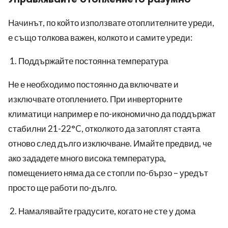
Начинът, по който използвате отоплителните уреди,
е също толкова важен, колкото и самите уреди:
Поддържайте постоянна температура
Не е необходимо постоянно да включвате и
изключвате отоплението. При инверторните
климатици например е по-икономично да поддържат
стабилни 21-22°C, отколкото да затоплят стаята
отново след дълго изключване. Имайте предвид, че
ако зададете много висока температура,
помещението няма да се стопли по-бързо – уредът
просто ще работи по-дълго.
Намалявайте градусите, когато не сте у дома