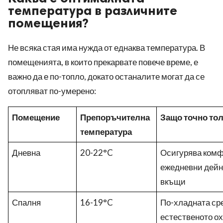
температура в различните
помещения?
Не всяка стая има нужда от еднаква температура. В
помещенията, в които прекарвате повече време, е
важно да е по-топло, докато останалите могат да се
отопляват по-умерено:
Помещение
Препоръчителна
Защо точно то
температура
Дневна
20-22°C
Осигурява комф
ежедневни дейно
вкъщи
Спалня
16-19°C
По-хладната ср
естественото о