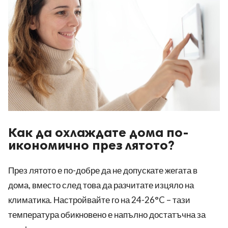
Как да охлаждате дома по-
икономично през лятото?
През лятото е по-добре да не допускате жегата в
дома, вместо след това да разчитате изцяло на
климатика. Настройвайте го на 24-26°C – тази
температура обикновено е напълно достатъчна за