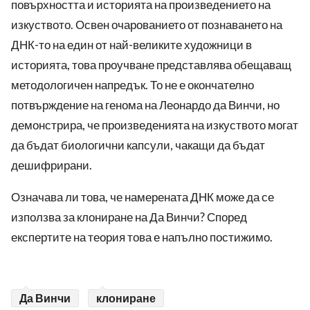
повърхността и историята на произведението на
изкуството. Освен очарованието от познаването на
ДНК-то на един от най-великите художници в
историята, това проучване представлява обещаващ
методологичен напредък. То не е окончателно
потвърждение на генома на Леонардо да Винчи, но
демонстрира, че произведенията на изкуството могат
да бъдат биологични капсули, чакащи да бъдат
дешифрирани.
Означава ли това, че намерената ДНК може да се
използва за клониране на Да Винчи? Според
експертите на теория това е напълно постижимо.
Да Винчи
клониране