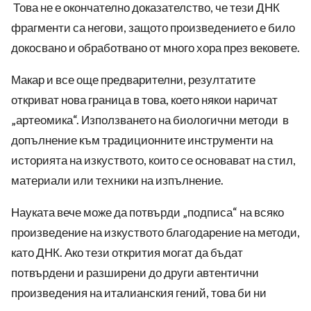
Това не е окончателно доказателство, че тези ДНК
фрагменти са негови, защото произведението е било
докосвано и обработвано от много хора през вековете.
Макар и все още предварителни, резултатите
откриват нова граница в това, което някои наричат
„артеомика“. Използването на биологични методи в
допълнение към традиционните инструменти на
историята на изкуството, които се основават на стил,
материали или техники на изпълнение.
Науката вече може да потвърди „подписа“ на всяко
произведение на изкуството благодарение на методи,
като ДНК. Ако тези открития могат да бъдат
потвърдени и разширени до други автентични
произведения на италианския гений, това би ни