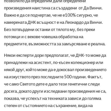
позволило да определим дали определени
произведения наистина са създадени от Да Винчи.
Важно е да се подчертае, че не е100% сигурно, че
намерената ДНК всъщност е на Леонардо да Винчи.
Без потвърдени останки от тялото му, без преки
потомци и с векове човешка обработка на
предметите, възможността за замърсяване е реална.
Някои експерти дори предполагат, че ДНК-то може да
принадлежи на асистент, по-късен колекционер или
някой друг, който може да е докосвал произведението
на изкуството през последните 500 години. Фактът,
че само Светото дете е дало тези генетични следи
досега, докато други изследвани произведения не са,
показва, че успехът на техниката зависи до голяма
степен от състоянието на съхранение, вида на