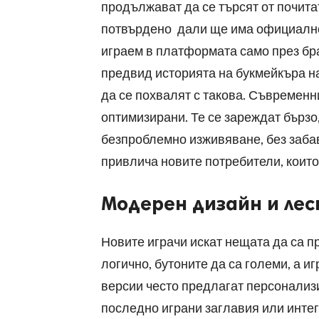
продължават да се търсят от почитат
потвърдено дали ще има официално
играем в платформата само през бра
предвид историята на букмейкъра н
да се похвалят с такова. Съвремен
оптимизирани. Те се зареждат бързо
безпроблемно изживяване, без заба
привлича новите потребители, които
Модерен дизайн и лес
Новите играчи искат нещата да са п
логично, бутоните да са големи, а и
версии често предлагат персонализи
последно играни заглавия или интег