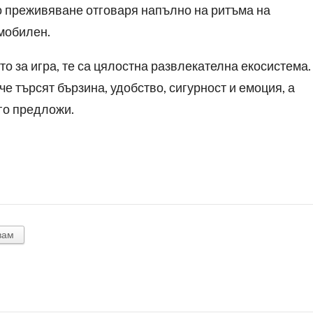
о преживяване отговаря напълно на ритъма на
 мобилен.
то за игра, те са цялостна развлекателна екосистема.
е търсят бързина, удобство, сигурност и емоция, а
 го предложи.
вам