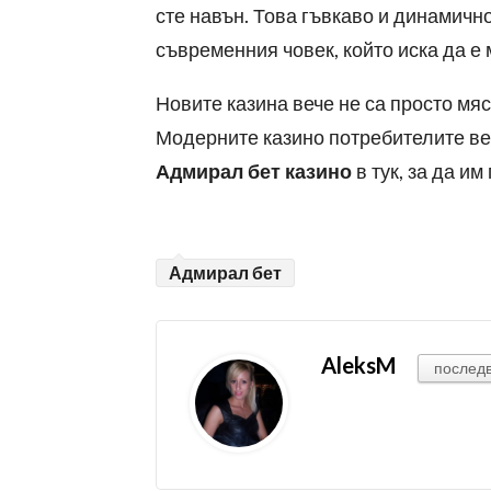
сте навън. Това гъвкаво и динамичн
съвременния човек, който иска да е
Новите казина вече не са просто мяс
Модерните казино потребителите веч
Адмирал бет казино
в тук, за да им
Адмирал бет
AleksM
послед