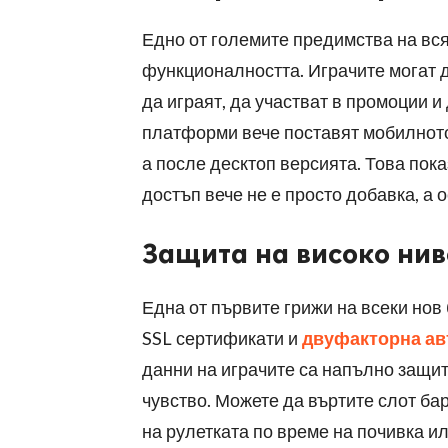
Едно от големите предимства на всяк
функционалността. Играчите могат д
да играят, да участват в промоции и
платформи вече поставят мобилното
а после десктоп версията. Това пок
достъп вече не е просто добавка, а 
Защита на високо нив
Една от първите грижи на всеки нов
SSL сертификати и
двуфакторна ав
данни на играчите са напълно защи
чувство. Можете да въртите слот бар
на рулетката по време на почивка ил