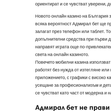
ориентират и се чувстват уверени, 
Новото онлайн казино на България з
всяка вероятност Адмирал бет ще пр
залагат през телефон или таблет. Т
допълнителни средства при първи д
направят играта още по-привлекател
света на онлайн казиното.
Повечето мобилни казина използва
работят без нужда от изтегляне или
приложението, с графики с високо к
усещане за професионализъм и дета
се чувстват като част от модерна и
Адмирал бет не прави