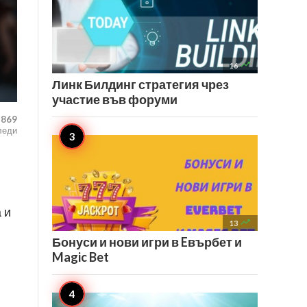

16
Линк Билдинг стратегия чрез
участие във форуми
869
леди
 и

13
Бонуси и нови игри в Eвърбет и
Magic Bet