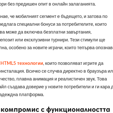
дори без предишен опит в онлайн залаганията.
нае, че мобилният сегмент е бъдещето, и затова по
едлага специални бонуси за потребителите, които
ова може да включва безплатни завъртания,
епозит или ексклузивни турнири. Тези стимули ще
на, особено за новите играчи, които тепърва опознав
т
HTML5 технологии
, които позволяват игрите да
 инсталация. Всичко се случва директно в браузъра и
ачество, плавна анимация и реалистичен звук. Това
йл създава доверие у новите потребители и ги кара 
 надеждна платформа.
 компромис с функционалността