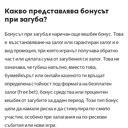
Какво представлява бонусът
при загуба?
Бонусът при загуба е наричан още кешбек бонус. Това
е възстановяване на залог или гарантиран залог и е
вид промоция, при която играчът получава обратно
част или цялата сума от загубения си залог. Това не
означава, че губиш напълно, вместо това,
букмейкърът или онлайн казиното ти връщат
определена стойност под формата на безплатен
залог (free bet), бонус средства или процентен
кешбек от загубите за даден период. Този тип бонус
цели да намали риска и да стимулира по-смело
участие, особено при залагания на по-рискови
събития или нови игри.