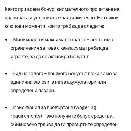
Както при всеки бонус, внимателното прочитане на
правилата и условията е задължително. Ето някои
ключови моменти, които трябва да следите:
Минимален и максимален залог – често има
ограничения за това с каква сума трябва да
играете, за да се активира бонусът.
Вид на залога – понякога бонусът важи само за
единични залози, а не за акумулатори или
определени пазари.
Изисквания за превъртане (wagering
requirements) – ако получите бонус средства,
обикновено трябва да ги превъртите определен