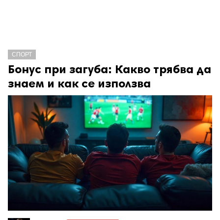
СПОРТ
Бонус при загуба: Какво трябва да
знаем и как се използва