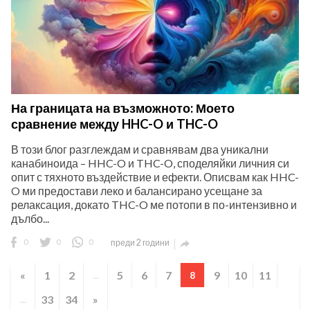
На границата на възможното: Моето
сравнение между HHC-O и THC-O
В този блог разглеждам и сравнявам два уникални
канабиноида – HHC-O и THC-O, споделяйки личния си
опит с тяхното въздействие и ефекти. Описвам как HHC-
O ми предостави леко и балансирано усещане за
релаксация, докато THC-O ме потопи в по-интензивно и
дълбо...
0
0
0
преди 2 години

«
1
2
5
6
7
9
10
11
...
8
33
34
»
...