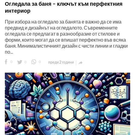
Огледала за баня – ключът към перфектния
интериор
При избора на огледало за банята е важно да се има
предвид и дизайнът на огледалото. Съвременните
огледала се предлагат в разнообразие от стилове и
форми, които могат да се впишат перфектно във всяка
ност
баня. Минималистичният дизайн с чисти линии и гладки
по...
пазени.
0
0
0
преди 2 години
