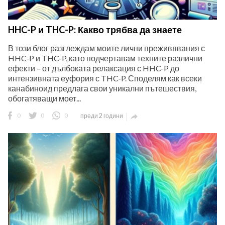
HHC-P и THC-P: Какво трябва да знаете
В този блог разглеждам моите лични преживявания с
HHC-P и THC-P, като подчертавам техните различни
ефекти – от дълбоката релаксация с HHC-P до
интензивната еуфория с THC-P. Споделям как всеки
канабиноид предлага свои уникални пътешествия,
обогатяващи моет...
0
0
0
преди 2 години
