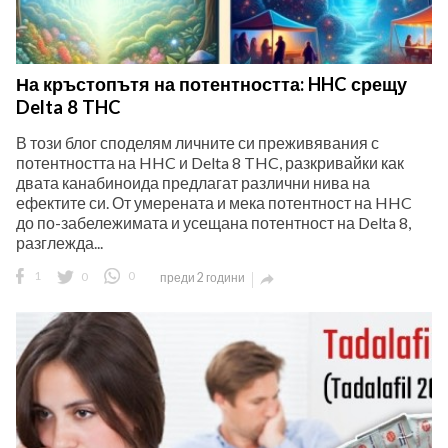
На кръстопътя на потентността: HHC срещу
Delta 8 THC
В този блог споделям личните си преживявания с
потентността на HHC и Delta 8 THC, разкривайки как
двата канабиноида предлагат различни нива на
ефектите си. От умерената и мека потентност на HHC
до по-забележимата и усещана потентност на Delta 8,
разглежда...
1
0
0
преди 2 години
