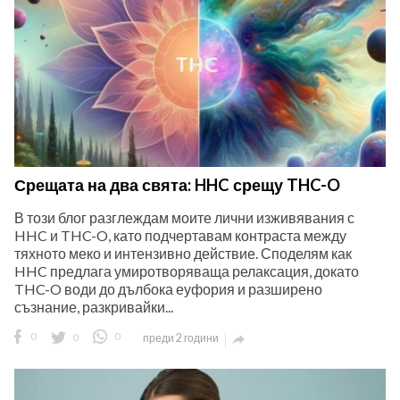
Срещата на два свята: HHC срещу THC-O
В този блог разглеждам моите лични изживявания с
HHC и THC-O, като подчертавам контраста между
тяхното меко и интензивно действие. Споделям как
HHC предлага умиротворяваща релаксация, докато
THC-O води до дълбока еуфория и разширено
съзнание, разкривайки...
0
0
0
преди 2 години
