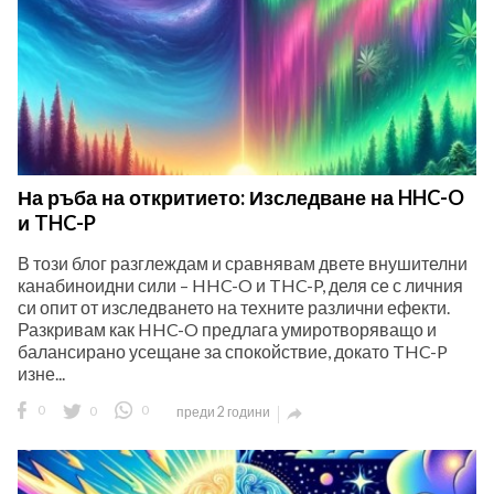
На ръба на откритието: Изследване на HHC-O
и THC-P
В този блог разглеждам и сравнявам двете внушителни
канабиноидни сили – HHC-O и THC-P, деля се с личния
си опит от изследването на техните различни ефекти.
Разкривам как HHC-O предлага умиротворяващо и
балансирано усещане за спокойствие, докато THC-P
изне...
0
0
0
преди 2 години
