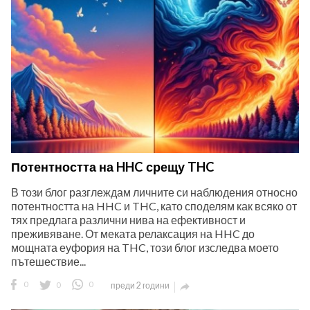
Потентността на HHC срещу THC
В този блог разглеждам личните си наблюдения относно
потентността на HHC и THC, като споделям как всяко от
тях предлага различни нива на ефективност и
преживяване. От меката релаксация на HHC до
мощната еуфория на THC, този блог изследва моето
пътешествие...
0
0
0
преди 2 години
