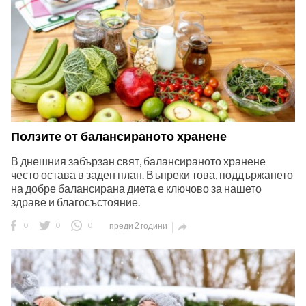
Ползите от балансираното хранене
В днешния забързан свят, балансираното хранене
често остава в заден план. Въпреки това, поддържането
на добре балансирана диета е ключово за нашето
здраве и благосъстояние.
0
0
0
преди 2 години
