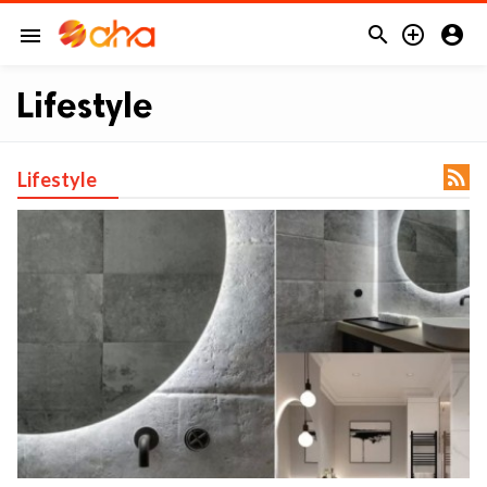



menu
Lifestyle

Lifestyle