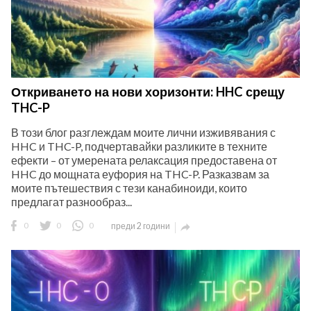
Откриването на нови хоризонти: HHC срещу
THC-P
В този блог разглеждам моите лични изживявания с
HHC и THC-P, подчертавайки разликите в техните
ефекти – от умерената релаксация предоставена от
HHC до мощната еуфория на THC-P. Разказвам за
моите пътешествия с тези канабиноиди, които
предлагат разнообраз...
0
0
0
преди 2 години
