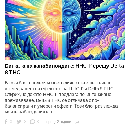
Битката на канабиноидите: HHC-P срещу Delta
8 THC
В този блог споделям моето лично пътешествие в
изследването на ефектите на HHC-P и Delta 8 THC.
Открих, че докато HHC-P предлага по-интензивно
преживяване, Delta 8 THC се отличава с по-
балансирани и умерени ефекти. Този блог разглежда
моите наблюдения и п...
0
0
0
преди 2 години
