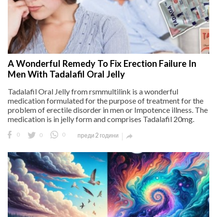
A Wonderful Remedy To Fix Erection Failure In
Men With Tadalafil Oral Jelly
Tadalafil Oral Jelly from rsmmultilink is a wonderful
medication formulated for the purpose of treatment for the
problem of erectile disorder in men or Impotence illness. The
medication is in jelly form and comprises Tadalafil 20mg.
0
0
0
преди 2 години
