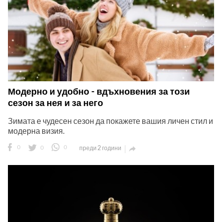
Модерно и удобно - вдъхновения за този
сезон за нея и за него
Зимата е чудесен сезон да покажете вашия личен стил и
модерна визия.
0
0
0
преди 2 години
