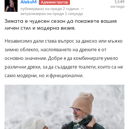
AleksM
1,549
Администратор
изгледи
публикувано на
преди 2 години
—
актуализиран на
преди 1 секунда
Зимата е чудесен сезон да покажете вашия
личен стил и модерна визия.
Независимо дали става въпрос за дамско или мъжко
ност
зимно облекло, наслояването на дрехите е от
пазени.
основно значение. Добре е да комбинирате умело
различни дрехи, за да създадете тоалети, които са не
само модерни, но и функционални.