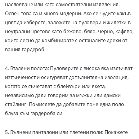
наслояване или като самостоятелни изявления.
Освен това са и много модерни. Ако се чудите какъв
цвят да изберете, заложете на пуловери и жилетки в
неутрални цветове като бежово, бяло, черно, кафяво,
които лесно да комбинирате с останалите дрехи от
вашия гардероб.
4. Вталени полота: Пуловерите с висока яка излъчват
изтънченост и осигуряват допълнителна изолация,
когато се съчетават с блейзъри или якета,
независимо дали говорим за мъжки или дамски
стайлинг. Помислете да добавите поне една поло
блуза към гардероба си.
5. Вълнени панталони или плетени поли: Покажете