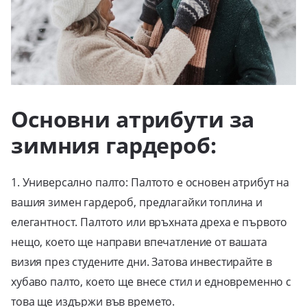
Основни атрибути за
зимния гардероб:
1. Универсално палто: Палтото е основен атрибут на
вашия зимен гардероб, предлагайки топлина и
елегантност. Палтото или връхната дреха е първото
нещо, което ще направи впечатление от вашата
визия през студените дни. Затова инвестирайте в
хубаво палто, което ще внесе стил и едновременно с
това ще издържи във времето.