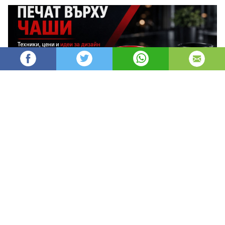
AleksM
545
Администратор
изгледи
публикувано на
преди 2 месеца
—
актуализиран на
преди 1 час
Печатът върху чаши е един от най-
ефективните и дълготрайни начини за
брандиране, защото превръща ежедневен
предмет в постоянен носител на твоята марка.