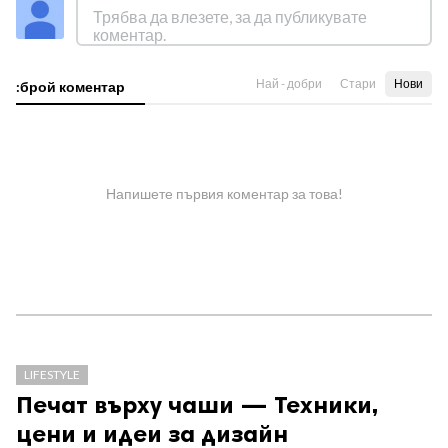
Най - добри
Стари
Нови
:брой коментар
Напишете първия коментар за това!
LIFESTYLE
Печат върху чаши — Техники,
цени и идеи за дизайн