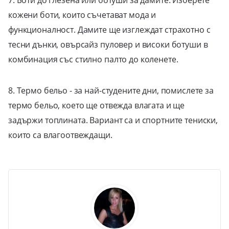
кожени боти, които съчетават мода и
функционалност. Дамите ще изглеждат страхотно с
тесни дънки, овърсайз пуловер и високи ботуши в
комбинация със стилно палто до коленете.
8. Термо бельо - за най-студените дни, помислете за
термо бельо, което ще отвежда влагата и ще
задържи топлината. Вариант са и спортните тениски,
които са влагоотвеждащи.