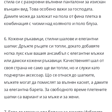
стила си с разкроени вълнени панталони за изискан
външен вид. Това особено важи за господата.
Дамите може да заложат на пола от фина плетка в
комбинация с чизми над коляното и поло блуза.
6. Кожени ръкавици, стилни шалове и елегантни
шапки: Дръжте ръцете си топли, докато добавяте
нотка лукс към вашия ансамбъл с елегантни мъжки
или дамски кожени ръкавици. Качественият шал от
своя страна не само ще ви топли, но и служи като
подчертан аксесоар. Що се отнася до шапките,
мъжете могат да помислят за вълнен каскет, а дамите
за елегантна барета. За свободното време плетените
шапки са вариант и за мъже и за жени.
7. Боти до глезена или ботуши за дамите: Изберете