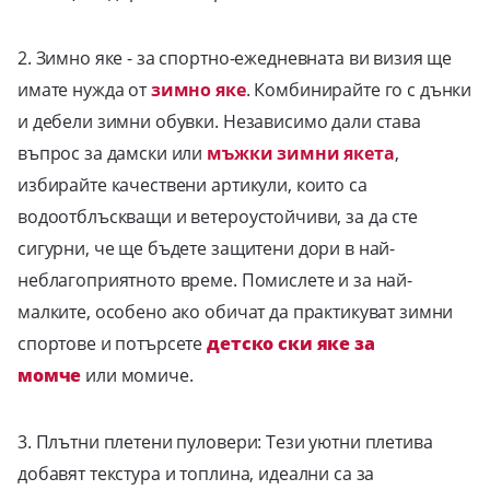
2. Зимно яке - за спортно-ежедневната ви визия ще
имате нужда от
зимно яке
. Комбинирайте го с дънки
и дебели зимни обувки. Независимо дали става
въпрос за дамски или
мъжки зимни якета
,
избирайте качествени артикули, които са
водоотблъскващи и ветероустойчиви, за да сте
сигурни, че ще бъдете защитени дори в най-
неблагоприятното време. Помислете и за най-
малките, особено ако обичат да практикуват зимни
спортове и потърсете
детско ски яке за
момче
или момиче.
3. Плътни плетени пуловери: Тези уютни плетива
добавят текстура и топлина, идеални са за