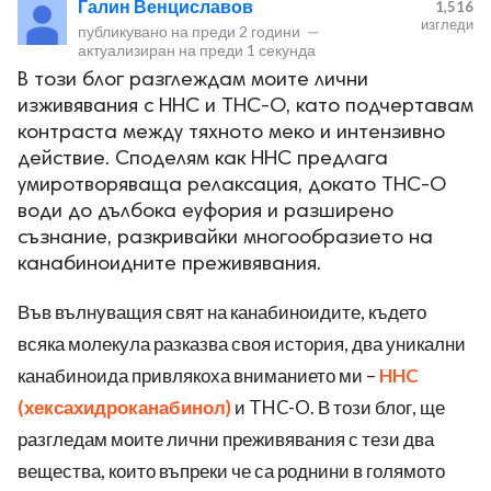
Галин Венциславов
1,516
изгледи
публикувано на
преди 2 години
—
актуализиран на
преди 1 секунда
В този блог разглеждам моите лични
изживявания с HHC и THC-O, като подчертавам
контраста между тяхното меко и интензивно
действие. Споделям как HHC предлага
ност
умиротворяваща релаксация, докато THC-O
води до дълбока еуфория и разширено
пазени.
съзнание, разкривайки многообразието на
канабиноидните преживявания.
Във вълнуващия свят на канабиноидите, където
всяка молекула разказва своя история, два уникални
канабиноида привлякоха вниманието ми –
HHC
(хексахидроканабинол)
и THC-O. В този блог, ще
разгледам моите лични преживявания с тези два
вещества, които въпреки че са роднини в голямото