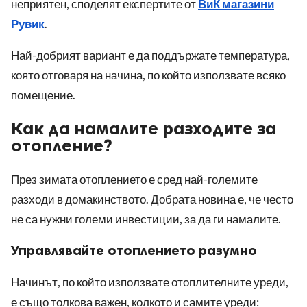
неприятен, споделят експертите от
ВиК магазини
Рувик
.
Най-добрият вариант е да поддържате температура,
която отговаря на начина, по който използвате всяко
помещение.
Как да намалите разходите за
отопление?
През зимата отоплението е сред най-големите
разходи в домакинството. Добрата новина е, че често
не са нужни големи инвестиции, за да ги намалите.
Управлявайте отоплението разумно
Начинът, по който използвате отоплителните уреди,
е също толкова важен, колкото и самите уреди: