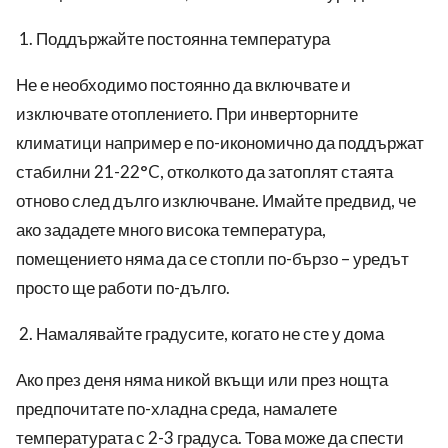
Поддържайте постоянна температура
Не е необходимо постоянно да включвате и
изключвате отоплението. При инверторните
климатици например е по-икономично да поддържат
стабилни 21-22°C, отколкото да затоплят стаята
отново след дълго изключване. Имайте предвид, че
ако зададете много висока температура,
помещението няма да се стопли по-бързо – уредът
просто ще работи по-дълго.
Намалявайте градусите, когато не сте у дома
Ако през деня няма никой вкъщи или през нощта
предпочитате по-хладна среда, намалете
температурата с 2-3 градуса. Това може да спести