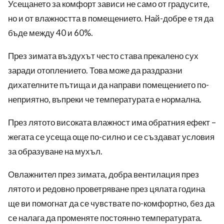
Усещането за комфорт зависи не само от градусите,
но и от влажността в помещението. Най-добре е тя да
бъде между 40 и 60%.
През зимата въздухът често става прекалено сух
заради отоплението. Това може да раздразни
дихателните пътища и да направи помещението по-
неприятно, въпреки че температурата е нормална.
През лятото високата влажност има обратния ефект –
жегата се усеща още по-силно и се създават условия
за образуване на мухъл.
Овлажнител през зимата, добра вентилация през
лятото и редовно проветряване през цялата година
ще ви помогнат да се чувствате по-комфортно, без да
се налага да променяте постоянно температурата.