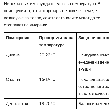
Не всяка стая има нужда от еднаква температура. В
помещенията, в които прекарвате повече време, е
важно да е по-топло, докато останалите могат да се
отопляват по-умерено:
Помещение
Препоръчителна
Защо точно то
температура
Дневна
20-22°C
Осигурява комф
ежедневни дейно
вкъщи
Спалня
16-19°C
По-хладната ср
естественото о
тялото и качест
Детска стая
18-20°C
Балансира межд