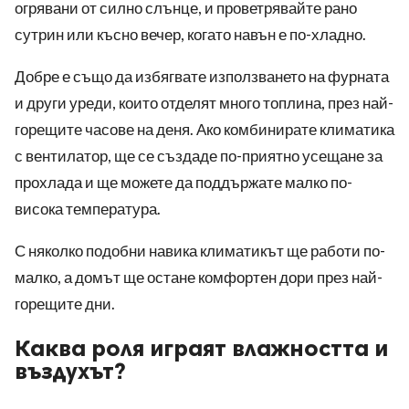
огрявани от силно слънце, и проветрявайте рано
сутрин или късно вечер, когато навън е по-хладно.
Добре е също да избягвате използването на фурната
и други уреди, които отделят много топлина, през най-
горещите часове на деня. Ако комбинирате климатика
с вентилатор, ще се създаде по-приятно усещане за
прохлада и ще можете да поддържате малко по-
висока температура.
С няколко подобни навика климатикът ще работи по-
малко, а домът ще остане комфортен дори през най-
горещите дни.
Каква роля играят влажността и
въздухът?