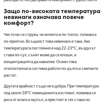
Защо по-високата температура
невинаги означава повече
комфорт?
Често ни се струва, че колкото е по-топло, толкова е
по-приятно. Всъщност това невинаги е така. Ако
температурата постоянно е над 22-23°C, въздухът
става по-сух, сънят може да се влоши, а
концентрацията да намалее. Освен това
отоплителната система работи по-дълго и сметките
растат.
Другата крайност също не е добра. При температура
под около 18°C помещенията изстиват, появява се
риск от влага и мухъл, а престоят в тях става по-