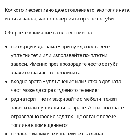
Колкото и ефективно да е отоплението, ако топлината
излиза навън, част от енергията просто се губи.
Обърнете внимание на няколко места:
прозорци и дограма – при нужда поставете
уплътнители или използвайте по-плътни
завеси. Именно през прозорците често се губи
значителна част от топлината;
входна врата – уплътнение или четка в долната
част може да спре студеното течение;
радиатори – не ги закривайте с мебели, тежки
завеси или сушилници за пране. Ако използвате
отразяващо фолио зад тях, ще остане повече
топлина в помещението;
подове – килимите и пътеките създават