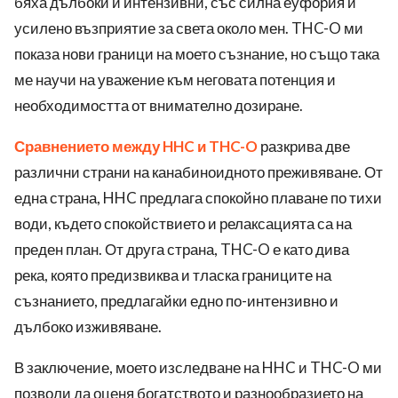
бяха дълбоки и интензивни, със силна еуфория и
усилено възприятие за света около мен. THC-O ми
показа нови граници на моето съзнание, но също така
ме научи на уважение към неговата потенция и
необходимостта от внимателно дозиране.
Сравнението между HHC и THC-O
разкрива две
различни страни на канабиноидното преживяване. От
една страна, HHC предлага спокойно плаване по тихи
води, където спокойствието и релаксацията са на
преден план. От друга страна, THC-O е като дива
река, която предизвиква и тласка границите на
съзнанието, предлагайки едно по-интензивно и
дълбоко изживяване.
В заключение, моето изследване на HHC и THC-O ми
позволи да оценя богатството и разнообразието на