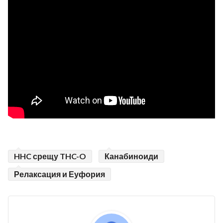
HHC срещу THC-O
Канабиноиди
Релаксация и Еуфория