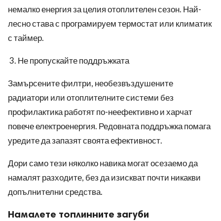
немалко енергия за целия отоплителен сезон. Най-
лесно става с програмируем термостат или климатик
с таймер.
Не пропускайте поддръжката
Замърсените филтри, необезвъздушените
радиатори или отоплителните системи без
профилактика работят по-неефективно и харчат
повече електроенергия. Редовната поддръжка помага
уредите да запазят своята ефективност.
Дори само тези няколко навика могат осезаемо да
намалят разходите, без да изискват почти никакви
допълнителни средства.
Намалете топлинните загуби