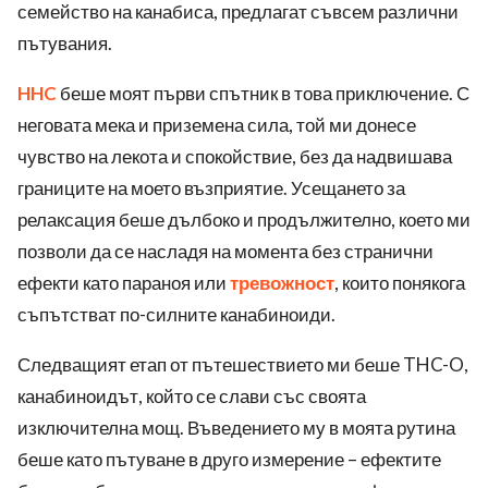
семейство на канабиса, предлагат съвсем различни
пътувания.
HHC
беше моят първи спътник в това приключение. С
неговата мека и приземена сила, той ми донесе
чувство на лекота и спокойствие, без да надвишава
границите на моето възприятие. Усещането за
релаксация беше дълбоко и продължително, което ми
позволи да се насладя на момента без странични
ефекти като параноя или
тревожност
, които понякога
съпътстват по-силните канабиноиди.
Следващият етап от пътешествието ми беше THC-O,
канабиноидът, който се слави със своята
изключителна мощ. Въведението му в моята рутина
беше като пътуване в друго измерение – ефектите