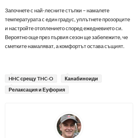
Започнете с най-лесните стъпки – намалете
температурата с един градус, уплътнете прозорците
и настройте отоплението според ежедневието си.
Вероятно още през първия сезон ще забележите, че
сметките намаляват, а комфортът остава същият.
HHC срещу THC-O
Канабиноиди
Релаксация и Еуфория