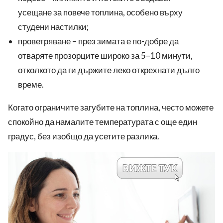
усещане за повече топлина, особено върху
студени настилки;
проветряване – през зимата е по-добре да
отваряте прозорците широко за 5–10 минути,
отколкото да ги държите леко открехнати дълго
време.
Когато ограничите загубите на топлина, често можете
спокойно да намалите температурата с още един
градус, без изобщо да усетите разлика.