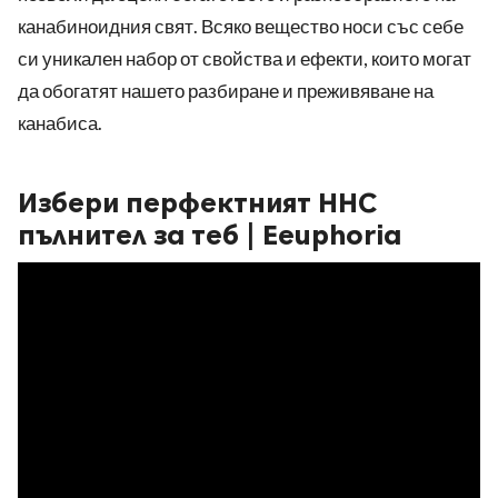
канабиноидния свят. Всяко вещество носи със себе
си уникален набор от свойства и ефекти, които могат
да обогатят нашето разбиране и преживяване на
канабиса.
Избери перфектният HHC
пълнител за теб | Eeuphoria