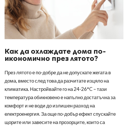
Как да охлаждате дома по-
икономично през лятото?
През лятото е по-добре да не допускате жегата в
дома, вместо след това да разчитате изцяло на
климатика. Настройвайте го на 24-26°C – тази
температура обикновено е напълно достатъчна за
комфорт и не води до излишен разход на
електроенергия. За още по-добър ефект спускайте
щорите или завесите на прозорците, които са