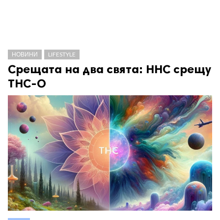
НОВИНИ
LIFESTYLE
Срещата на два свята: HHC срещу
THC-O