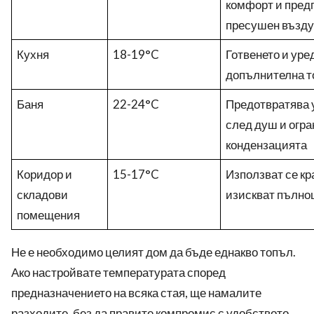
комфорт и пред
пресушен възду
Кухня
18-19°C
Готвенето и уре
допълнителна т
Баня
22-24°C
Предотвратява 
след душ и огр
кондензацията
Коридор и
15-17°C
Използват се кр
складови
изискват пълно
помещения
Не е необходимо целият дом да бъде еднакво топъл.
Ако настройвате температурата според
предназначението на всяка стая, ще намалите
разходите, без да правите компромис с удобството.