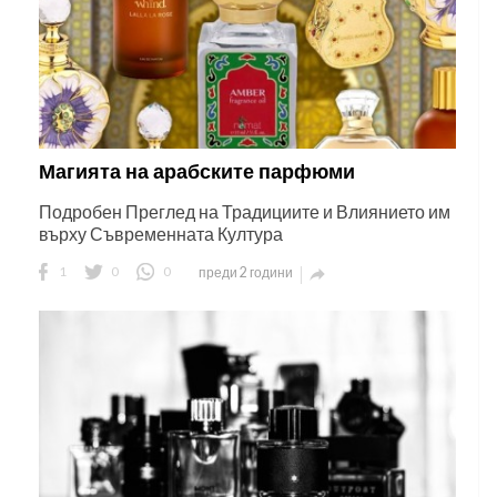
Магията на арабските парфюми
Подробен Преглед на Традициите и Влиянието им
върху Съвременната Култура
1
0
0
преди 2 години
