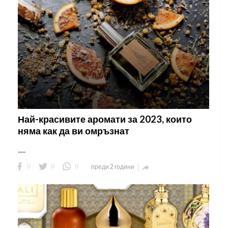
Най-красивите аромати за 2023, които
няма как да ви омръзнат
.....
0
0
0
преди 2 години
