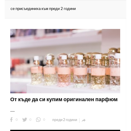
се присъединиха към преди 2 години
ност
пазени.
От къде да си купим оригинален парфюм
.....
0
0
0
преди 2 години
