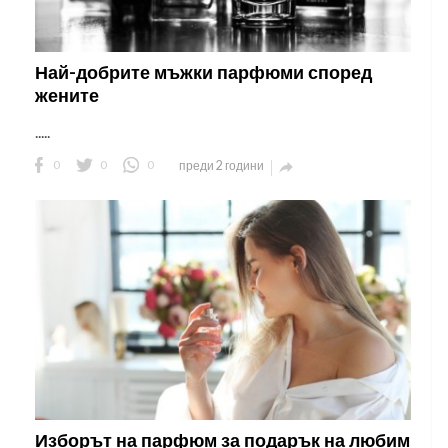
Най-добрите мъжки парфюми според
жените
.....
0
0
0
преди 2 години

Изборът на парфюм за подарък на любим