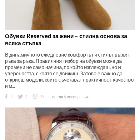
Обувки Reserved за жени – стилна основа за
всяка стъпка
В динамичното ежедневие комфортът и стилът вървят
ръка за ръка. Правилният избор на обувки може да
промени не само начина, по който изглеждаш, но и
увереността, с която се движиш. Затова е важно да
откриеш модели, които съчетават практичност, качество
и м...
3
2
19
преди 5 месеца
