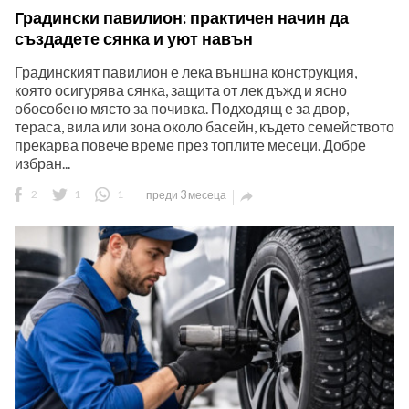
Градински павилион: практичен начин да
създадете сянка и уют навън
Градинският павилион е лека външна конструкция,
която осигурява сянка, защита от лек дъжд и ясно
обособено място за почивка. Подходящ е за двор,
тераса, вила или зона около басейн, където семейството
прекарва повече време през топлите месеци. Добре
избран...
2
1
1
преди 3 месеца
