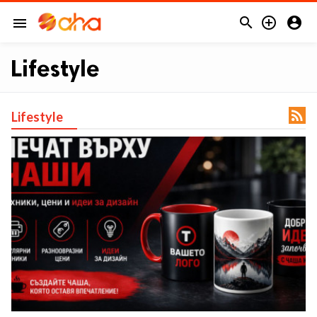



menu
Lifestyle

Lifestyle