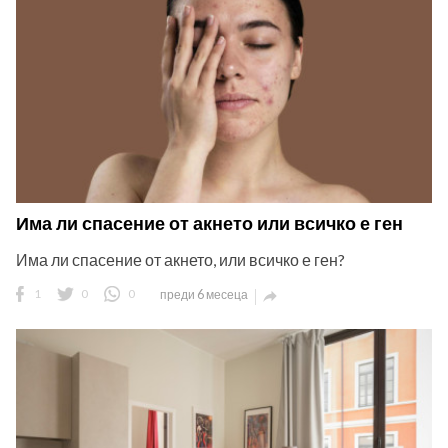
Има ли спасение от акнето или всичко е ген
Има ли спасение от акнето, или всичко е ген?
1
0
0
преди 6 месеца
