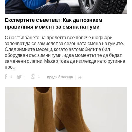
Експертите съветват: Как да познаем
правилния момент за смяна на гуми
С настъпването на пролетта все повече шофьори
започват да се замислят за сезонната смяна на гумите.
След зимните месеци, когато автомобилът е бил
оборудван със зимни гуми, идва моментът те да бъдат
заменени с летни. Макар това да изглежда като рутинна
про...
1
1
1
преди 3 месеца
