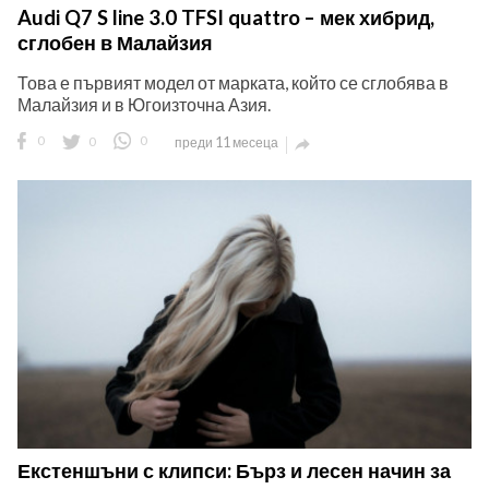
Audi Q7 S line 3.0 TFSI quattro – мек хибрид,
сглобен в Малайзия
Това е първият модел от марката, който се сглобява в
Малайзия и в Югоизточна Азия.
0
0
0
преди 11 месеца

Екстеншъни с клипси: Бърз и лесен начин за