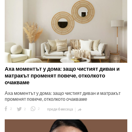
Аха моментът у дома: защо чистият диван и
матракът променят повече, отколкото
очакваме
Аха моментът у дома: защо чистият диван и матракът
променят повече, отколкото очакваме
2
2
2
преди 6 месеца
