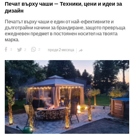
Печат върху чаши — Техники, цени и идеи за
дизайн
Печатът върху чаши е един от най-ефективните и
дълготрайни начини за брандиране, защото превръща
ежедневен предмет в постоянен носител на твоята
марка.
ност
3
2
2
преди 2 месеца

пазени.