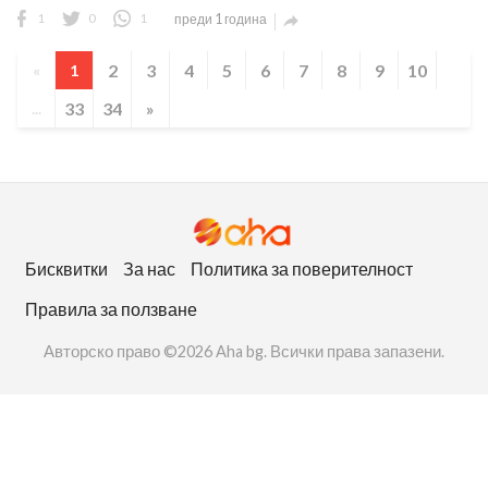
1
0
1
преди 1 година

2
3
4
5
6
7
8
9
10
«
1
33
34
»
...
Бисквитки
За нас
Политика за поверителност
Правила за ползване
Авторско право ©2026 Aha bg. Всички права запазени.