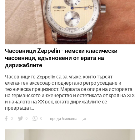
Часовници Zeppelin - немски класически
часовници, вдъхновени от ерата на
дирижаблите
Часовниците Zeppelin са за мъже, които търсят
елегантен аксесоар с подчертано ретро усещане и
техническа прецизност. Марката се опира на историята
на германското инженерство и естетиката от края на XIX
и началото на XX век, когато дирижаблите се
превръщат...
0
0
0
преди 6 месеца
