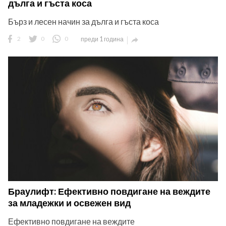
дълга и гъста коса
Бърз и лесен начин за дълга и гъста коса
2
0
0
преди 1 година

Браулифт: Ефективно повдигане на веждите
за младежки и освежен вид
Ефективно повдигане на веждите