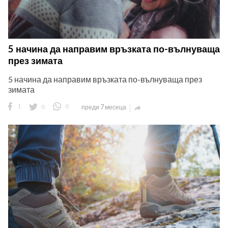
5 начина да направим връзката по-вълнуваща
през зимата
5 начина да направим връзката по-вълнуваща през
зимата
1
0
0
преди 7 месеца
