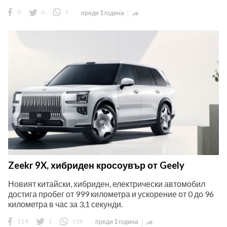
0
0
1
преди 1 година

Zeekr 9X, хибриден кросоувър от Geely
Новият китайски, хибриден, електрически автомобил
достига пробег от 999 километра и ускорение от 0 до 96
километра в час за 3,1 секунди.
114
1
118
преди 1 година
