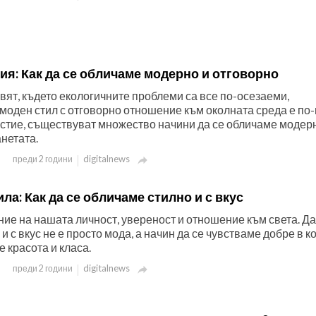
ия: Как да се обличаме модерно и отговорно
вят, където екологичните проблеми са все по-осезаеми,
 моден стил с отговорно отношение към околната среда е по
астие, съществуват множество начини да се обличаме модерн
нетата.
digitalnews
преди 2 години

ила: Как да се обличаме стилно и с вкус
ие на нашата личност, увереност и отношение към света. Да
и с вкус не е просто мода, а начин да се чувстваме добре в к
е красота и класа.
digitalnews
преди 2 години
