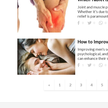
Joint and muscle p
Whether it's due to
relief is paramount
0
0
0
How to Improv
Improving men's se
psychological, and 
can enhance their se
1
0
0
«
1
2
3
4
5