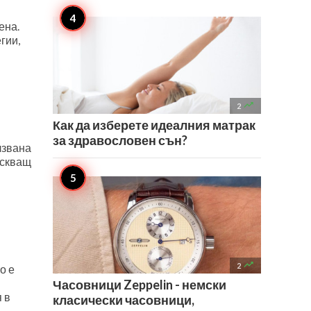
ена.
гии,

2
Как да изберете идеалния матрак
за здравословен сън?
лзвана
искващ

2
о е
Часовници Zeppelin - немски
 в
класически часовници,