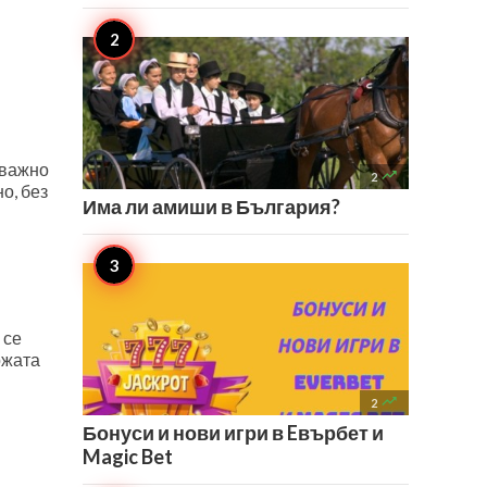
-важно

2
о, без
Има ли амиши в България?
 се
ожата

2
Бонуси и нови игри в Eвърбет и
Magic Bet