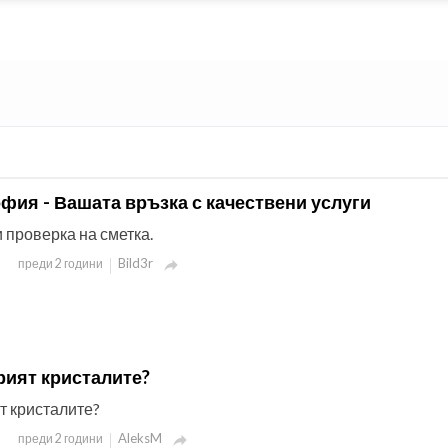
фия - Вашата връзка с качествени услуги
 проверка на сметка.
Bild3r
преди 2 години

рият кристалите?
т кристалите?
AleksM
преди 2 години
