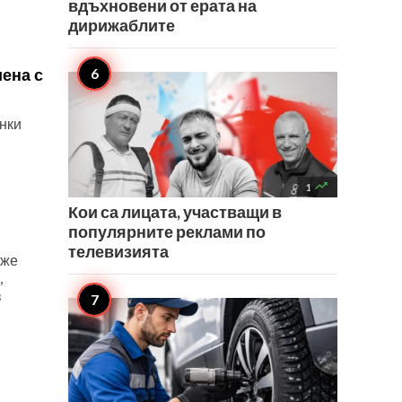
вдъхновени от ерата на
дирижаблите
иена с
ънки

1
Кои са лицата, участващи в
популярните реклами по
телевизията
аже
,
в