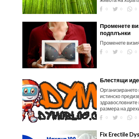
0
0
0
Променете виз
подплънки
Променете визия
0
0
0
Блестящи идеи
Организирането н
истинско предизв
здравословните 
размера на дрехит
0
0
0
Fix Erectile D