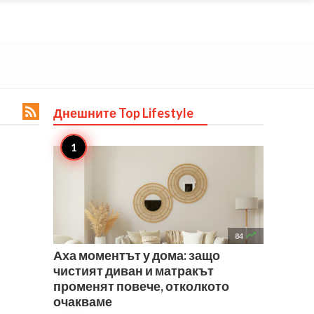

Днешните Top
Lifestyle

84
Аха моментът у дома: защо
чистият диван и матракът
променят повече, отколкото
очакваме