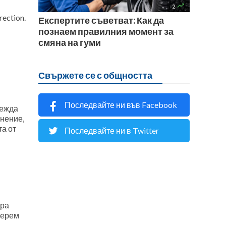

2
rection.
Експертите съветват: Как да
познаем правилния момент за
смяна на гуми
Свържете се с общността
Последвайте ни във Facebook
лежда
нение,
та от
Последвайте ни в Twitter
ора
берем