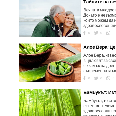
Тайните на ве
Вечната младост
Докато е невъзмо
които можем да и
здравословен жи
0
0
0
Алое Вера: Це
Алое Вера, извес
в цял свят за св
се камък на дре
съвременната мед
0
0
0
Бамбукът: Из
Бамбукът, този в
естествен елемен
здравословни пол
живота на хората,