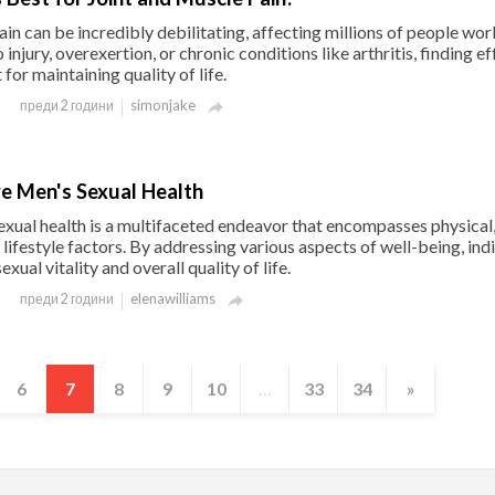
ain can be incredibly debilitating, affecting millions of people wor
 injury, overexertion, or chronic conditions like arthritis, finding e
 for maintaining quality of life.
simonjake
преди 2 години

e Men's Sexual Health
xual health is a multifaceted endeavor that encompasses physical
lifestyle factors. By addressing various aspects of well-being, ind
xual vitality and overall quality of life.
elenawilliams
преди 2 години

6
7
8
9
10
...
33
34
»