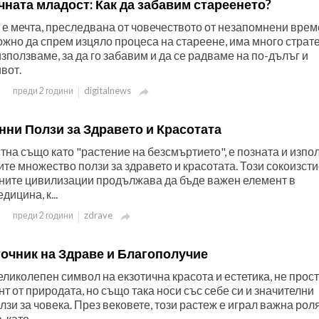
чната младост: Как да забавим стареенето?
 е мечта, преследвана от човечеството от незапомнени врем
жно да спрем изцяло процеса на стареене, има много страте
зползваме, за да го забавим и да се радваме на по-дълъг и
вот.
digitalnews
преди 2 години

нни Ползи за Здравето и Красотата
тна също като "растение на безсмъртието", е позната и изпо
оите множество ползи за здравето и красотата. Този сокоизст
вните цивилизации продължава да бъде важен елемент в
ицина, к...
zdrave
преди 2 години

точник на Здраве и Благополучие
еликолепен символ на екзотична красота и естетика, не прост
т от природата, но също така носи със себе си и значителни
зи за човека. През вековете, този растеж е играл важна роля
 като...