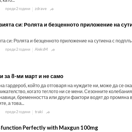
zdrave
преди 2 години

ията си: Ролята и безценното приложение на сут
та си: Ролята и безценното приложение на сутиена с подпл
AleksM
преди 2 години

 за 8-ми март и не само
а гардероб, който да отговаря на нуждите ни, може да се ок
икателство, когато теглото ни се мени. Сезонните колебания
навици, бременността или други фактори водят до промяна 
е, а това...
traki
преди 2 години

ysfunction Perfectly with Maxgun 100mg