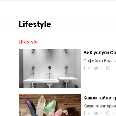
Lifestyle
Lifestyle
ВиК услуги Со
Софийска Вода и
0
0
0
Какви тайни к
Какви тайни крия
0
0
0