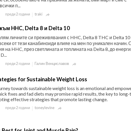
сички п...
traki
преди 2 години

към HHC, Delta 8 и Delta 10
елям личните си преживявания с HHC, Delta 8 THC и Delta 10
всеки от тези канабиноиди влияе на мен по уникален начин. 
я на HHC, през светлината и топлината на Delta 8, до енерги
D...
Галин Венциславов
преди 2 години

rategies for Sustainable Weight Loss
urney towards sustainable weight loss is an emotional and empow
ick fixes and fad diets may promise rapid results, the key to long
opting effective strategies that promote lasting change.
toneylevine
преди 2 години

 Best for Joint and Muscle Pain?