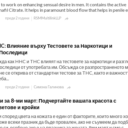
o work on enhancing sensual desire in men. It contains the active
afil Citrate. It helps in paramount blood flow that helps in penile e
RSMMultilinkLLP
преди 2 години

C: Влияние върху Тестовете за Наркотици и
 Последици
жда как HHC и THC влияят на тестовете за наркотици и разг
оследици от употребата им. Обсъжда се разпространеното м
е се открива от стандартни тестове за THC, както и важност
ба...
Симона Галинова
преди 2 години

и за 8-ми март: Подчертайте вашата красота с
ветове и кройки
 според цвета на кожата е един от факторите, които много х
оже всеки празник да бъде провален, ако не съумеем да под
 си, особено ако е на празника за жената, 8ми март и сме с