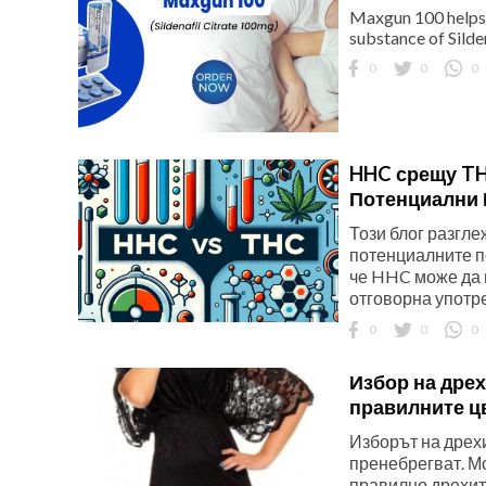
Maxgun 100 helps t
substance of Silden
0
0
0
HHC срещу TH
Потенциални
Този блог разгле
потенциалните п
че HHC може да н
отговорна употре
0
0
0
Избор на дрех
правилните ц
Изборът на дрехи
пренебрегват. М
правилно дрехите