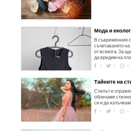
Мода и еколог
В съвременния с
ност
съчетаването на
от всякога. За щ
да вредим на пла
пазени.
0
0
0
Тайните на ст
Стилът е отражен
обличаме стилно 
си и да излъчвам
0
0
0