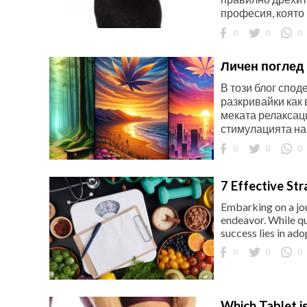
професия, която в
0
0
0
Личен поглед 
В този блог спод
разкривайки как 
меката релаксаци
стимулацията на 
0
0
0
7 Effective St
Embarking on a jo
endeavor. While qu
success lies in ad
0
0
0
Which Tablet is