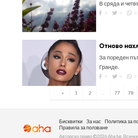
В сряда и четв
0
0
0
Отново нахл
За пореден път
Гранде.
0
0
0
...
«
1
2
77
78
Бисквитки
За нас
Политика за п
Правила за ползване
Авторско право ©2026 Aha bg. Всички