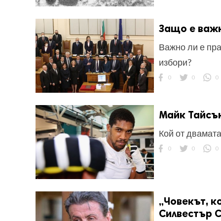
Защо е важ
Важно ли е пра
избори?
0
0
0
Майк Тайсъ
Кой от двамат
0
0
0
„Човекът, к
Силвестър 