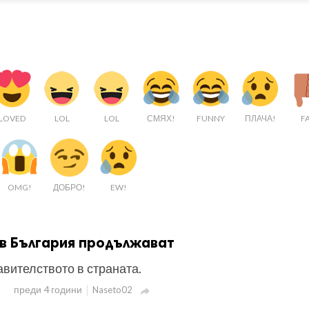
LOVED
LOL
LOL
СМЯХ!
FUNNY
ПЛАЧА!
FA
OMG!
ДОБРО!
EW!
 в България продължават
авителството в страната.
преди 4 години
Naseto02
