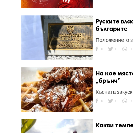
Руските вла
българите
Положението з
0
0
0
На кое мяст
„брънч”
Късната закуск
0
0
0
Какви темпе