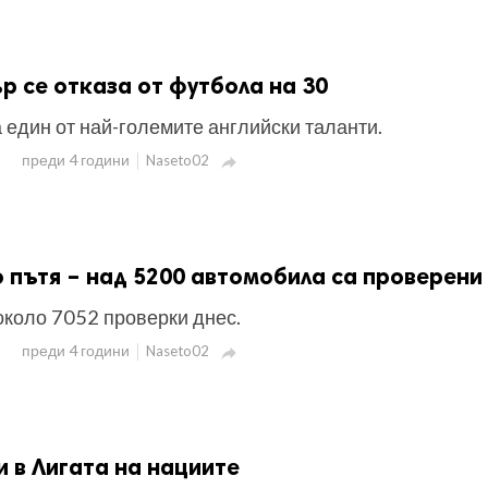
 се отказа от футбола на 30
 един от най-големите английски таланти.
преди 4 години
Naseto02

 пътя – над 5200 автомобила са проверени
около 7052 проверки днес.
преди 4 години
Naseto02

и в Лигата на нациите