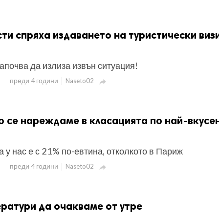
сти спряха издаването на туристически визи
апочва да излиза извън ситуация!
преди 4 години
Naseto02

о се нареждаме в класацията по най-вкусе
а у нас е с 21% по-евтина, отколкото в Париж
преди 4 години
Naseto02

ратури да очакваме от утре