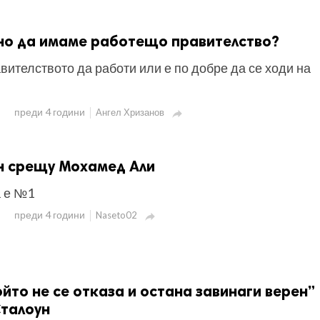
но да имаме работещо правителство?
вителството да работи или е по добре да се ходи на
преди 4 години
Ангел Хризанов

н срещу Мохамед Али
а е №1
преди 4 години
Naseto02

ойто не се отказа и остана завинаги верен”
Сталоун