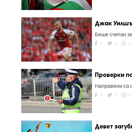
Джак Уилшър
Беше считан за
ност
0
0
0
пазени.
Проверки по
Направени са 
0
0
0
Девет загуб