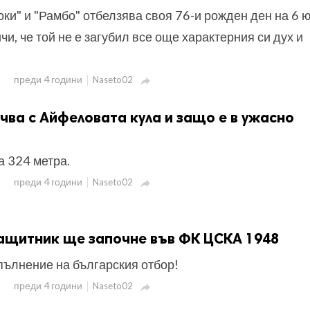
оки" и "Рамбо" отбелзява своя 76-и рожден ден на 6 
ичи, че той не е загубил все още характерния си дух и
преди 4 години
Naseto02

учва с Айфеловата кула и защо е в ужасно
а 324 метра.
преди 4 години
Naseto02

защитник ще започне във ФК ЦСКА 1948
пълнение на българския отбор!
преди 4 години
Naseto02
