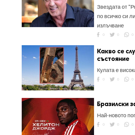
Звездата от "Р
по всичко си л
излъчване
0
0
0
Какво се сл
състояние
Кулата е висок
0
0
0
Бразилски 
Най-новото по
0
0
0