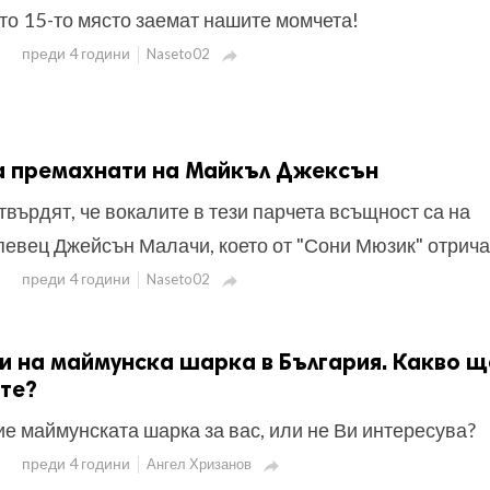
о 15-то място заемат нашите момчета!
преди 4 години
Naseto02

са премахнати на Майкъл Джексън
върдят, че вокалите в тези парчета всъщност са на
певец Джейсън Малачи, което от "Сони Мюзик" отрича
преди 4 години
Naseto02

и на маймунска шарка в България. Какво щ
те?
е маймунската шарка за вас, или не Ви интересува?
преди 4 години
Ангел Хризанов
