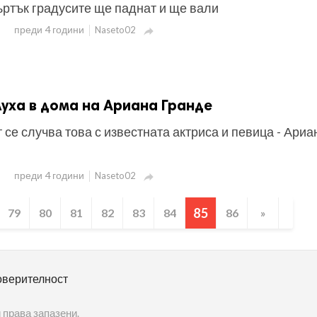
ъртък градусите ще паднат и ще вали
преди 4 години
Naseto02

уха в дома на Ариана Гранде
 се случва това с известната актриса и певица - Ариа
преди 4 години
Naseto02

85
79
80
81
82
83
84
86
»
оверителност
 права запазени.