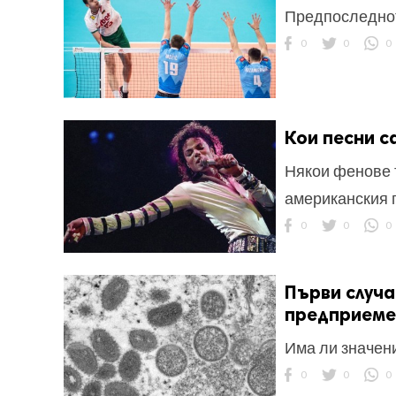
Предпоследнот
0
0
0
Кои песни 
Някои фенове т
американския 
0
0
0
Първи случа
предприеме
Има ли значени
0
0
0