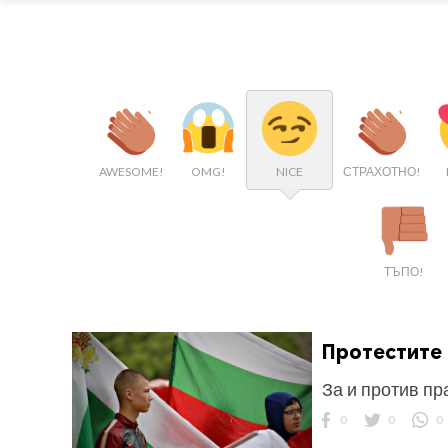
AWESOME!
OMG!
NICE
СТРАХОТНО!
ТЪПО!
Протестите
За и против пр
0
0
0