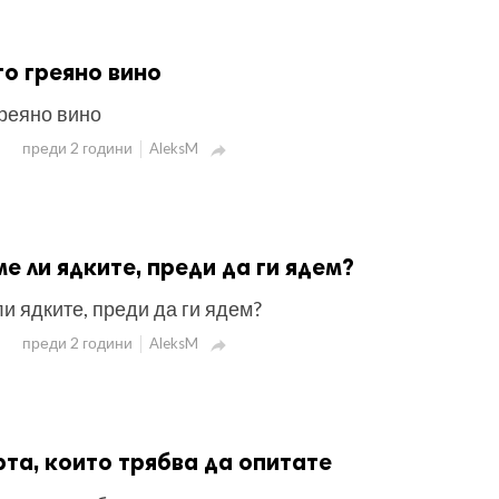
о греяно вино
греяно вино
преди 2 години
AleksM

е ли ядките, преди да ги ядем?
и ядките, преди да ги ядем?
преди 2 години
AleksM

рта, които трябва да опитате