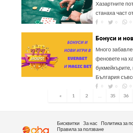
Хазартните пот
станаха част о
0
0
0
Бонуси и нов
Много забавлен
феновете на ха
букмейкърите, 
България съвс
0
0
0
...
«
1
2
35
36
Бисквитки
За нас
Политика за п
Правила за ползване