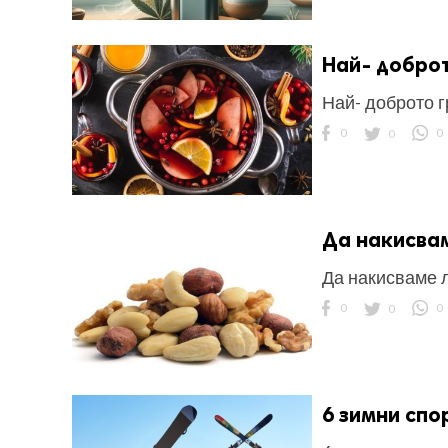
Най- доброт
Най- доброто 
0
0
0
Да накисвам
Да накисваме л
0
0
0
6 зимни спо