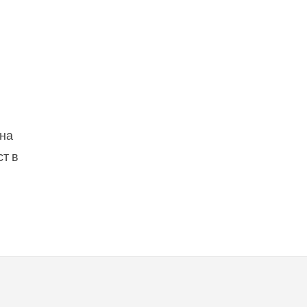
 на
ст в