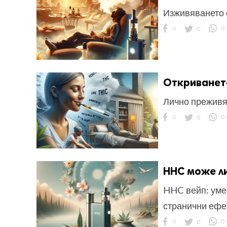
Изживяването 
0
0
0
Откриването
Лично прежив
0
0
0
HHC може ли
HHC вейп: уме
странични ефе
0
0
0