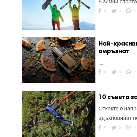
6 зимни спорта
0
0
0
Най-красиви
омръзнат
.....
0
0
0
10 съвета з
Откакто е напр
вдъхновяват п
0
0
0