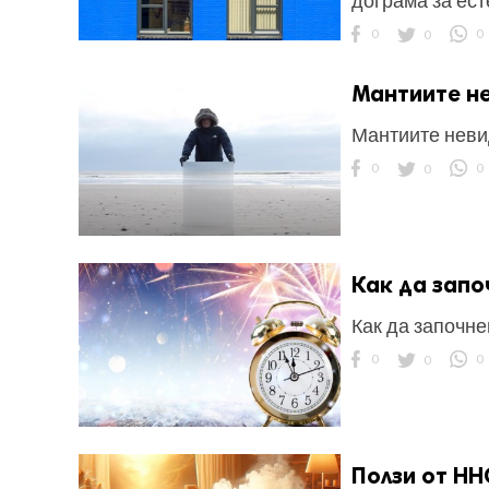
дограма за ес
0
0
0
Мантиите н
Мантиите неви
ност
0
0
0
пазени.
Как да запо
Как да започне
0
0
0
Ползи от HH