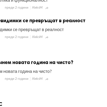
тетика и функционалност
преди 2 години
AleksM

евидимки се превръщат в реалност
димки се превръщат в реалност
преди 2 години
AleksM

чнем новата година на чисто?
м новата година на чисто?
преди 2 години
AleksM

C