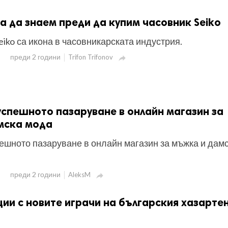
а да знаем преди да купим часовник Seiko
iko са икона в часовникарската индустрия.
преди 2 години
Trifon Trifonov

успешното пазаруване в онлайн магазин за
мска мода
ешното пазаруване в онлайн магазин за мъжка и дам
преди 2 години
AleksM

ии с новите играчи на българския хазарте