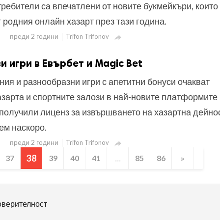
ребители са впечатлени от новите букмейкъри, които
т родния онлайн хазарт през тази година.
преди 2 години
Trifon Trifonov

и игри в Eвърбет и Magic Bet
ия и разнообразни игри с апетитни бонуси очакват
зарта и спортните залози в най-новите платформите
получили лиценз за извършването на хазартна дейно
ем наскоро.
преди 2 години
Trifon Trifonov

38
...
37
39
40
41
85
86
»
оверителност