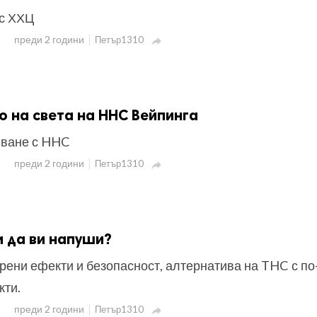
с ХХЦ
преди 2 години
Петър1310

 на света на HHC Вейпинга
яване с HHC
преди 2 години
Петър1310

 да ви напуши?
рени ефекти и безопасност, алтернатива на THC с по
кти.
преди 2 години
Петър1310
