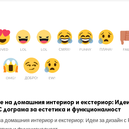
OVED
LOL
LOL
СМЯХ!
FUNNY
ПЛАЧА!
FAI
OMG!
ДОБРО!
EW!
 на домашния интериор и екстериор: Идеи
C дограма за естетика и функционалност
а домашния интериор и екстериор: Идеи за дизайн с