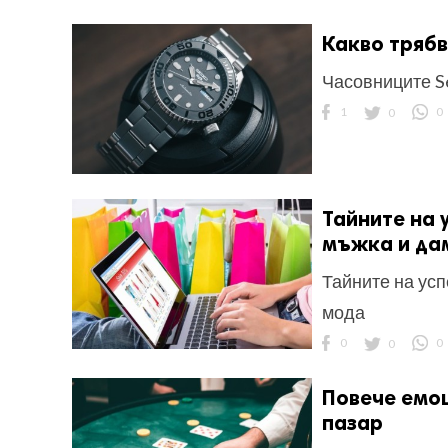
Какво трябв
Часовниците Se
1
0
0
Тайните на 
мъжка и да
Тайните на усп
мода
0
0
0
Повече емоц
пазар