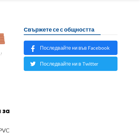
Свържете се с общността
Последвайте ни във Facebook
L!
Последвайте ни в Twitter
 за
 PVC