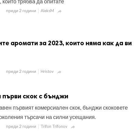
, които трябва да опитате
преди 2 години
AleksM

те аромати за 2023, които няма как да ви
преди 2 години
Hristov

а първи скок с бънджи
авен първият комерсиален скок, бънджи скоковете
околения търсачи на силни усещания.
преди 2 години
Trifon Trifonov
