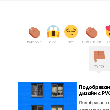
AWESOME!
OMG!
NICE
СТРАХОТНО!
L
ТЪПО!
Подобряване
дизайн с PV
Подобряване н