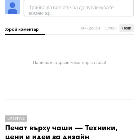
Най - добри
Стари
Нови
:брой коментар
Напишете първия коментар за това!
LIFESTYLE
Печат върху чаши — Техники,
цени и идеи за дизайн