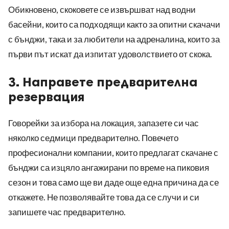
Обикновено, скоковете се извършват над водни
басейни, които са подходящи както за опитни скачачи
с бънджи, така и за любители на адреналина, които за
първи път искат да изпитат удоволствието от скока.
3. Направете предварителна
резервация
Говорейки за избора на локация, запазете си час
няколко седмици предварително. Повечето
професионални компании, които предлагат скачане с
бънджи са изцяло ангажирани по време на пиковия
сезон и това само ще ви даде още една причина да се
откажете. Не позволявайте това да се случи и си
запишете час предварително.