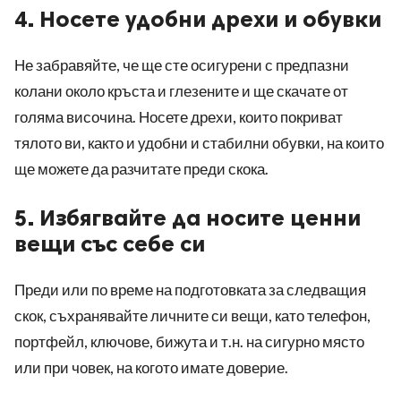
4. Носете удобни дрехи и обувки
Не забравяйте, че ще сте осигурени с предпазни
колани около кръста и глезените и ще скачате от
голяма височина. Носете дрехи, които покриват
тялото ви, както и удобни и стабилни обувки, на които
ще можете да разчитате преди скока.
5. Избягвайте да носите ценни
вещи със себе си
Преди или по време на подготовката за следващия
скок, съхранявайте личните си вещи, като телефон,
портфейл, ключове, бижута и т.н. на сигурно място
или при човек, на когото имате доверие.