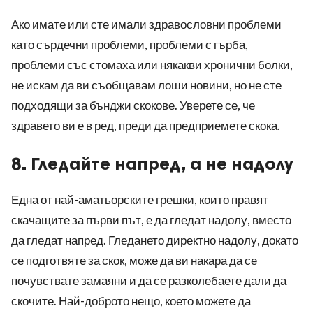
Ако имате или сте имали здравословни проблеми
като сърдечни проблеми, проблеми с гърба,
проблеми със стомаха или някакви хронични болки,
не искам да ви съобщавам лоши новини, но не сте
подходящи за бънджи скокове. Уверете се, че
здравето ви е в ред, преди да предприемете скока.
8. Гледайте напред, а не надолу
Една от най-аматьорските грешки, които правят
скачащите за първи път, е да гледат надолу, вместо
да гледат напред. Гледането директно надолу, докато
се подготвяте за скок, може да ви накара да се
почувствате замаяни и да се разколебаете дали да
скочите. Най-доброто нещо, което можете да