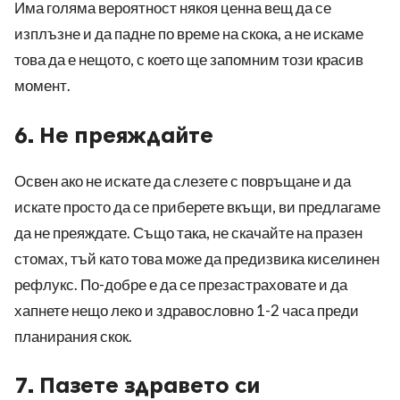
Има голяма вероятност някоя ценна вещ да се
изплъзне и да падне по време на скока, а не искаме
това да е нещото, с което ще запомним този красив
момент.
6. Не преяждайте
Освен ако не искате да слезете с повръщане и да
искате просто да се приберете вкъщи, ви предлагаме
да не преяждате. Също така, не скачайте на празен
стомах, тъй като това може да предизвика киселинен
рефлукс. По-добре е да се презастраховате и да
хапнете нещо леко и здравословно 1-2 часа преди
планирания скок.
7. Пазете здравето си