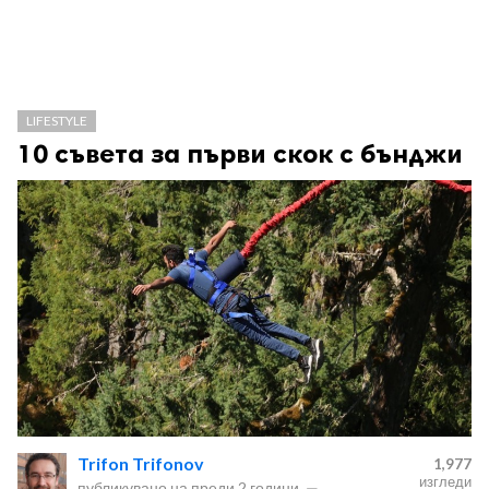
LIFESTYLE
10 съвета за първи скок с бънджи
Trifon Trifonov
1,977
изгледи
публикувано на
преди 2 години
—