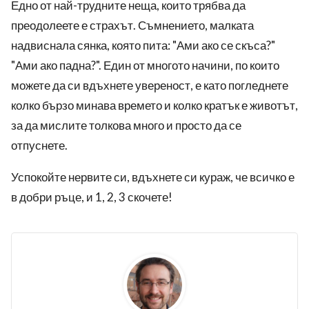
Едно от най-трудните неща, които трябва да
преодолеете е страхът. Съмнението, малката
надвиснала сянка, която пита: "Ами ако се скъса?"
"Ами ако падна?". Един от многото начини, по които
можете да си вдъхнете увереност, е като погледнете
колко бързо минава времето и колко кратък е животът,
за да мислите толкова много и просто да се
отпуснете.
Успокойте нервите си, вдъхнете си кураж, че всичко е
в добри ръце, и 1, 2, 3 скочете!