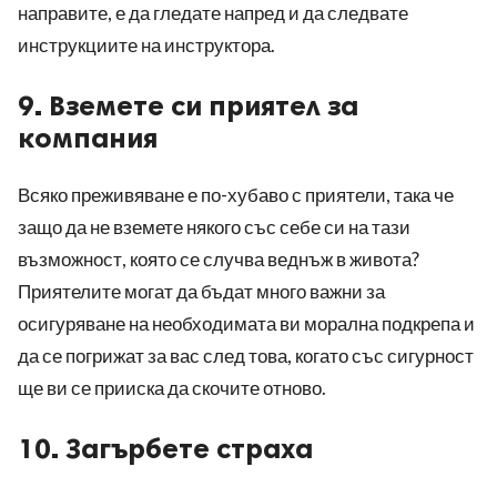
направите, е да гледате напред и да следвате
инструкциите на инструктора.
9. Вземете си приятел за
компания
Всяко преживяване е по-хубаво с приятели, така че
защо да не вземете някого със себе си на тази
възможност, която се случва веднъж в живота?
Приятелите могат да бъдат много важни за
осигуряване на необходимата ви морална подкрепа и
да се погрижат за вас след това, когато със сигурност
ще ви се прииска да скочите отново.
10. Загърбете страха