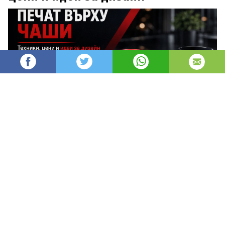
AleksM
516
Администратор
изгледи
публикувано на
преди 2 месеца
—
актуализиран на
преди 8 часа
Печатът върху чаши е един от най-
ефективните и дълготрайни начини за
брандиране, защото превръща ежедневен
предмет в постоянен носител на твоята марка.