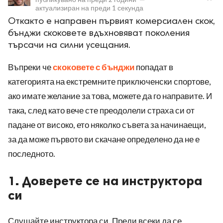
актуализиран на
преди 1 секунда
Откакто е направен първият комерсиален скок,
бънджи скоковете вдъхновяват поколения
търсачи на силни усещания.
Въпреки че
скоковете с бънджи
попадат в
ност
категорията на екстремните приключенски спортове,
ако имате желание за това, можете да го направите. И
пазени.
така, след като вече сте преодолели страха си от
падане от високо, ето няколко съвета за начинаещи,
за да може първото ви скачане определено да не е
последното.
1. Доверете се на инструктора
си
Слушайте инструктора си. Преди всеки да се