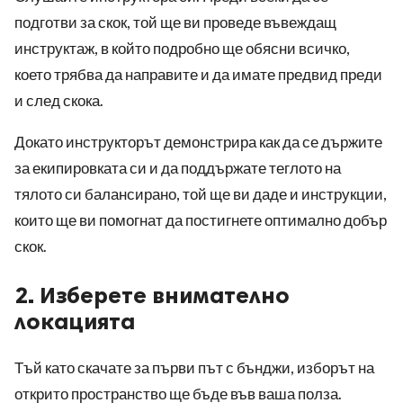
подготви за скок, той ще ви проведе въвеждащ
инструктаж, в който подробно ще обясни всичко,
което трябва да направите и да имате предвид преди
и след скока.
Докато инструкторът демонстрира как да се държите
за екипировката си и да поддържате теглото на
тялото си балансирано, той ще ви даде и инструкции,
които ще ви помогнат да постигнете оптимално добър
скок.
2. Изберете внимателно
локацията
Тъй като скачате за първи път с бънджи, изборът на
открито пространство ще бъде във ваша полза.