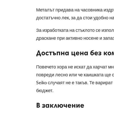
Металът придава на часовника издр
достатъчно лек, за да стои удобно на
За изработката на стъклото се изпол
драскане при активно носене и запа
Достъпна цена без ко
Повечето хора не искат да харчат мн
повреди лесно или че каишката ще с
Seiko случаят не е такъв. Те варира
бюджет.
В заключение