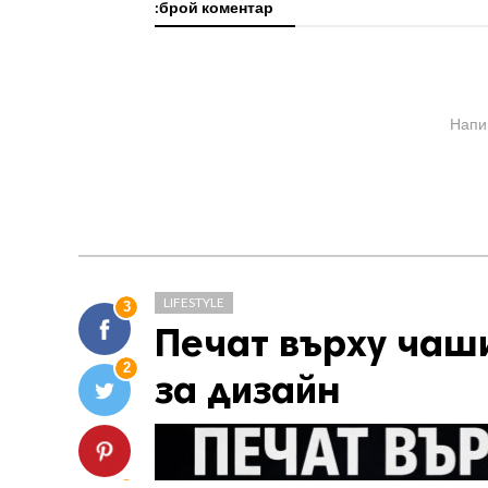
:брой коментар
Напи
LIFESTYLE
3
Печат върху чаши
2
за дизайн