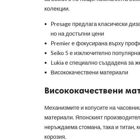
колекции.
Presage предлага класически диза
но на достъпни цени
Premier е фокусирана върху про
Seiko 5 е изключително популярна
Lukia е специално създадена за ж
Висококачествени материали
Висококачествени ма
Механизмите и копусите на часовниц
материали. Японският производител
неръждаема стомана, така и титан, 
корозия.