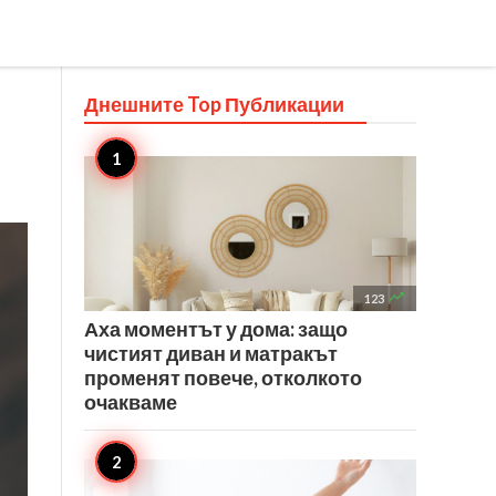
Днешните Top
Публикации

123
Аха моментът у дома: защо
чистият диван и матракът
променят повече, отколкото
очакваме