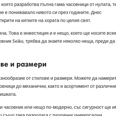
 която разработва пълна гама часовници от нулата, т
 не е понижавало нивото си през годините. Днес
ткрити на китките на хората по целия свят.
ча. Това е инвестиция и е нещо, което ще носите все
овник Seiko, трябва да знаете няколко неща, преди да
ове и размери
азнообразие от стилове и размери. Можете да намери
совници до механични, както и асортимент от различни
аишката.
и часовник или нещо по-модерно, със сигурност ще и
ko също така разполага с различни универсални