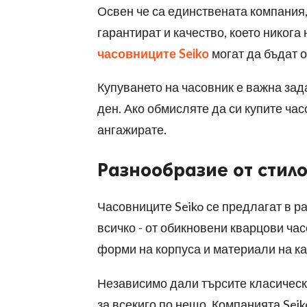
Освен че са единствената компания,
гарантират и качество, което никога
часовниците Seiko
могат да бъдат о
Купуването на часовник е важна зада
ден. Ако обмисляте да си купите час
ангажирате.
Разнообразие от стил
Часовниците Seiko се предлагат в р
всичко - от обикновени кварцови ча
форми на корпуса и материали на к
Независимо дали търсите класическ
за всекиго по нещо. Компанията Sei