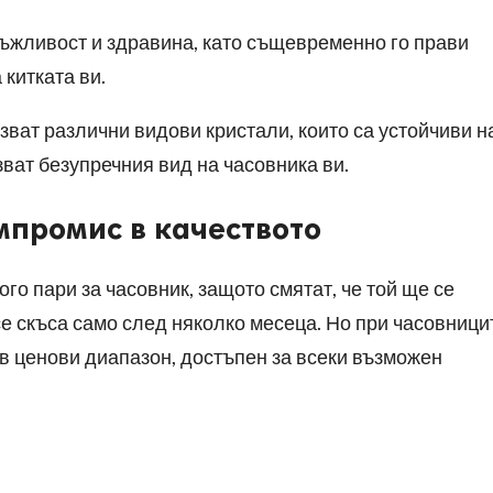
ъжливост и здравина, като същевременно го прави
 китката ви.
зват различни видови кристали, които са устойчиви н
зват безупречния вид на часовника ви.
мпромис в качеството
ого пари за часовник, защото смятат, че той ще се
е скъса само след няколко месеца. Но при часовници
т в ценови диапазон, достъпен за всеки възможен