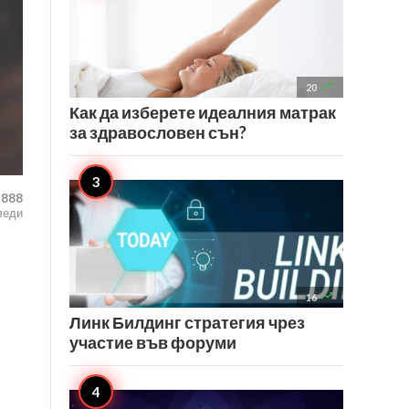

20
Как да изберете идеалния матрак
за здравословен сън?
,888
леди

16
Линк Билдинг стратегия чрез
участие във форуми