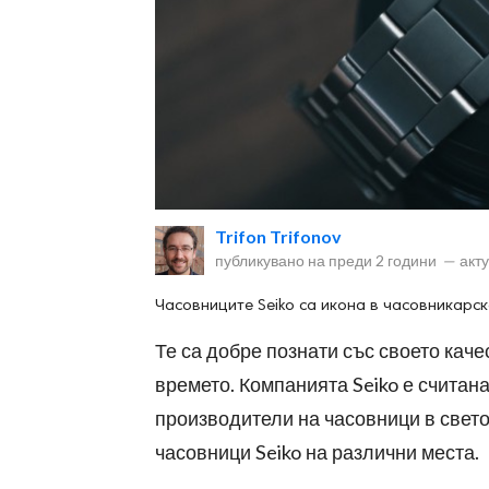
ност
пазени.
Trifon Trifonov
публикувано на
преди 2 години
—
акт
Часовниците Seiko са икона в часовникарск
Те са добре познати със своето каче
времето. Компанията Seiko е считан
производители на часовници в свето
часовници Seiko на различни места.