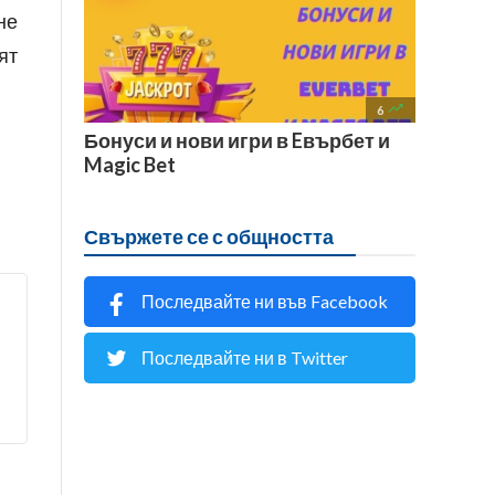
не
ят

6
Бонуси и нови игри в Eвърбет и
Magic Bet
Свържете се с общността
Последвайте ни във Facebook
Последвайте ни в Twitter