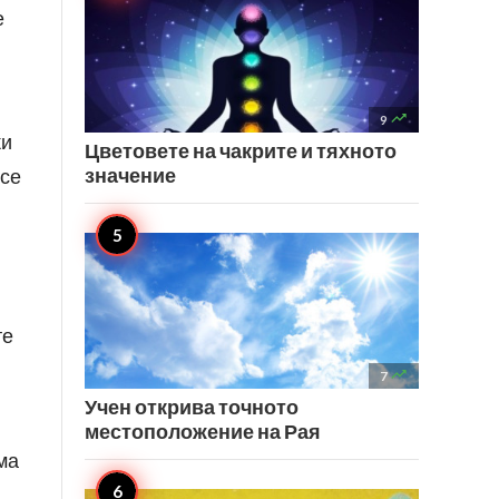
е

9
ки
Цветовете на чакрите и тяхното
значение
 се
те

7
Учен открива точното
местоположение на Рая
ма