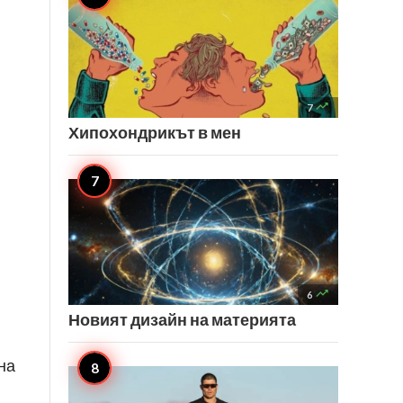

7
Хипохондрикът в мен

6
Новият дизайн на материята
на