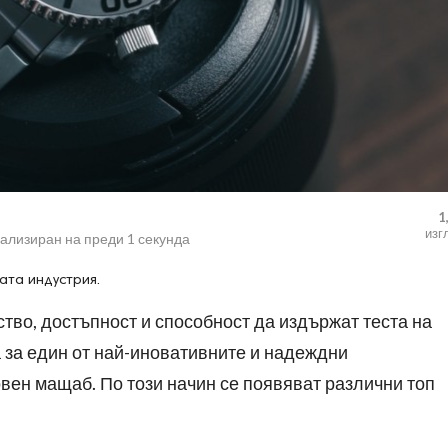
1
изг
уализиран на
преди 1 секунда
ата индустрия.
ство, достъпност и способност да издържат теста на
а за един от най-иновативните и надеждни
вен мащаб. По този начин се появяват различни топ