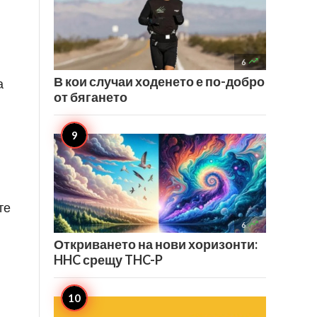

6
В кои случаи ходенето е по-добро
а
от бягането
те

6
Откриването на нови хоризонти:
HHC срещу THC-P