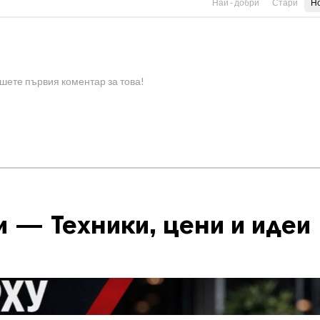
Най - добри
Стари
Н
шете първия коментар за това!
 — Техники, цени и идеи